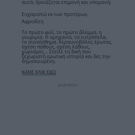
αυτό; Χρειάζεται επιμονή και υπομονή;
Ευχαριστώ εκ των προτέρων,
Αφροδίτη
Το πρώτο φιλί, το πρώτο βλέμμα, η
γνωριμία. Η αμηχανία, τα ευτράπελα,
το συναίσθημα. Κεραυνοβόλος έρωτας,
σχέση πάθους, σχέση λάθους,
χωρισμός… Στείλε τη δική σου
ξεχωριστή ερωτική ιστορία και δες την
δημοσιευμένη.
ΚΑΝΕ ΚΛΙΚ ΕΔΩ
ΔΙΑΦΗΜΙΣΗ