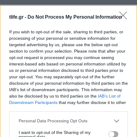
tlife.gr -
Do Not Process My Personal Information
If you wish to opt-out of the sale, sharing to third parties, or
processing of your personal or sensitive information for
targeted advertising by us, please use the below opt-out
section to confirm your selection. Please note that after your
opt-out request is processed you may continue seeing
Follow us on
interest-based ads based on personal information utilized by
facebook
twitter
Instagram
TikTok
us or personal information disclosed to third parties prior to
your opt-out. You may separately opt-out of the further
disclosure of your personal information by third parties on the
IAB’s list of downstream participants. This information may
Ακολουθήστε το
tlife.gr στο Google
also be disclosed by us to third parties on the
IAB’s List of
News
και μάθετε πρώτοι όλα τα νέα.
Downstream Participants
that may further disclose it to other
third parties.
Please note that this website/app uses one or more Google
Personal Data Processing Opt Outs
services and may gather and store information including but
not limited to your visit or usage behaviour. You may click to
I want to opt-out of the Sharing of my
personal data.