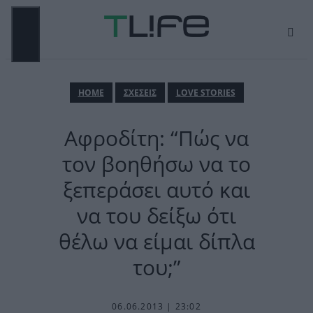
Μετάβαση
σε
περιεχόμενο
ΜΕΝΟΎ
ΗΟΜΕ
ΣΧΕΣΕΙΣ
LOVE STORIES
Αφροδίτη: “Πώς να
τον βοηθήσω να το
ξεπεράσει αυτό και
να του δείξω ότι
θέλω να είμαι δίπλα
του;”
06.06.2013 | 23:02