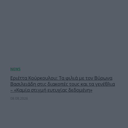
Εριέττα Κούρκουλου: Τα φιλιά με τον Βύρωνα
Βασιλειάδη στις διακοπές τους και τα γενέθλια
– «Καμία στιγμή ευτυχίας δεδομένη»
08.08.2026