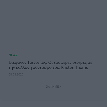
Στέφανος Τσιτσιπάς: Οι τρυφερές στιγμές με
την καλλονή σύντροφό του, Kristen Thoms
08.08.2026
ΔΙΑΦΗΜΙΣΗ