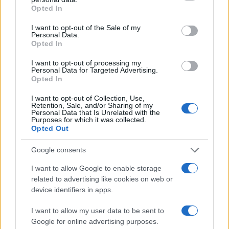
grant or deny consent to Google and its third-party tags to
Opted In
use your data for below specified purposes in below Google
consent section.
I want to opt-out of the Sale of my
ΕΣΥ ΤΙ ΛΕΣ;
Personal Data.
Opted In
I want to opt-out of processing my
Τα σχόλια είναι κλειστά.
Personal Data for Targeted Advertising.
Opted In
I want to opt-out of Collection, Use,
Retention, Sale, and/or Sharing of my
Personal Data that Is Unrelated with the
Purposes for which it was collected.
Opted Out
Google consents
READ MORE
I want to allow Google to enable storage
related to advertising like cookies on web or
device identifiers in apps.
I want to allow my user data to be sent to
Google for online advertising purposes.