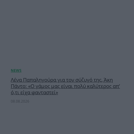
Λένα Παπαληγούρα για τον σύζυγό της, Άκη
Πάντο: «Ο γάμος μας είναι πολύ καλύτερος απ’
ό,τι είχα φανταστεί»
08.08.2026