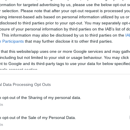
formation for targeted advertising by us, please use the below opt-out s
r selection. Please note that after your opt-out request is processed y
eing interest-based ads based on personal information utilized by us or
4
Μέ
disclosed to third parties prior to your opt-out. You may separately opt-
losure of your personal information by third parties on the IAB’s list of
MΕΡΊΔΕΣ
ΒΑΘΜΌΣ 
. This information may also be disclosed by us to third parties on the
IA
Participants
that may further disclose it to other third parties.
 that this website/app uses one or more Google services and may gath
ΔΙΑΦΗ
αναμειγνύεται με το
including but not limited to your visit or usage behaviour. You may click 
 to Google and its third-party tags to use your data for below specifi
σμα είναι κάτι παραπάνω
ogle consent section.
l Data Processing Opt Outs
o opt-out of the Sharing of my personal data.
In
o opt-out of the Sale of my Personal Data.
In
θρυμματισμένη