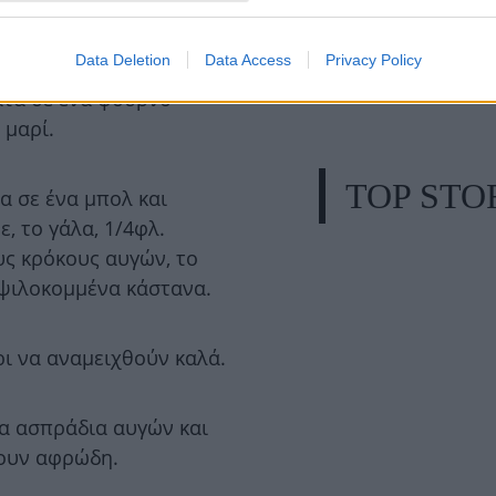
Data Deletion
Data Access
Privacy Policy
άτα σε ένα φούρνο
 μαρί.
TOP STO
α σε ένα μπολ και
, το γάλα, 1/4φλ.
υς κρόκους αυγών, το
α ψιλοκομμένα κάστανα.
ρι να αναμειχθούν καλά.
τα ασπράδια αυγών και
νουν αφρώδη.