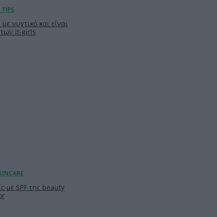
 με νυχτικό και είναι
των it-girls
ς με SPF της beauty
or