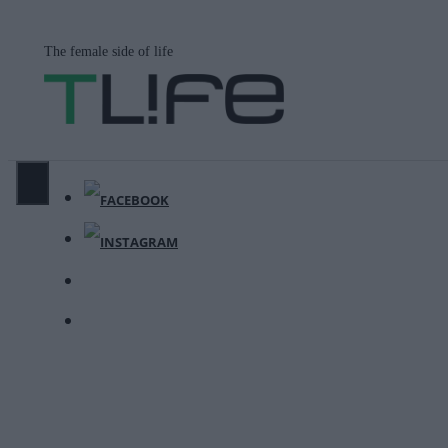
Μετάβαση
σε
The female side of life
περιεχόμενο
ΜΕΝΟΎ