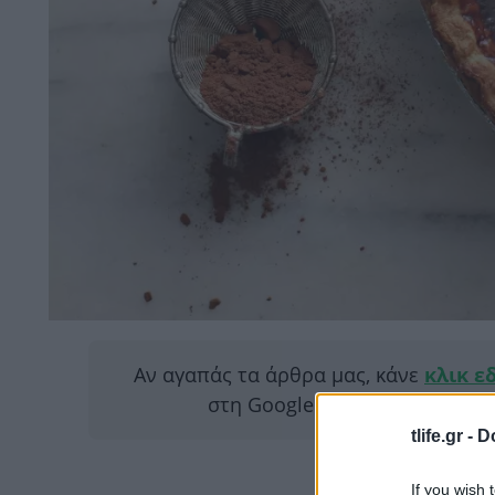
Αν αγαπάς τα άρθρα μας, κάνε
κλικ ε
στη Google για να μας διαβάζ
tlife.gr -
D
If you wish 