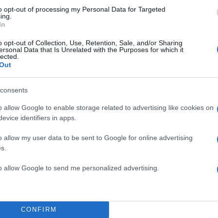
to opt-out of processing my Personal Data for Targeted
ing.
In
o opt-out of Collection, Use, Retention, Sale, and/or Sharing
ζάχαρη
ersonal Data that Is Unrelated with the Purposes for which it
lected.
Out
consents
ς χρήσεις
o allow Google to enable storage related to advertising like cookies on
τανα
evice identifiers in apps.
o allow my user data to be sent to Google for online advertising
ος
s.
to allow Google to send me personalized advertising.
ε τις οδηγίες της
CONFIRM