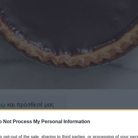
δώ
και πρόσθεσέ μας
εις πιο συχνά
o Not Process My Personal Information
to opt-out of the sale, sharing to third parties, or processing of your per