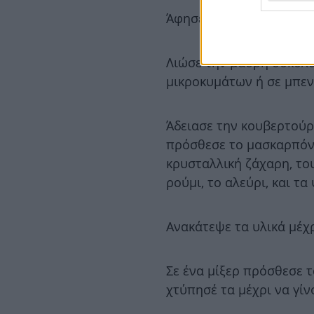
Άφησέ την να κρυώσει.
Λιώσε την μαύρη σοκολ
μικροκυμάτων ή σε μπεν
Άδειασε την κουβερτούρ
πρόσθεσε το μασκαρπόνε
κρυσταλλική ζάχαρη, το
ρούμι, το αλεύρι, και τ
Ανακάτεψε τα υλικά μέχ
Σε ένα μίξερ πρόσθεσε 
χτύπησέ τα μέχρι να γί