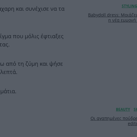
χαρη και συνέχισε να τα
Babydoll dress: Μοιάζει
η νέα εμμονή 
ίγμα που μόλις έφτιαξες
τας.
ω από τη ζύμη και ψήσε
 λεπτά.
μάτια.
Οι αγαπημένες πούδρε
edit