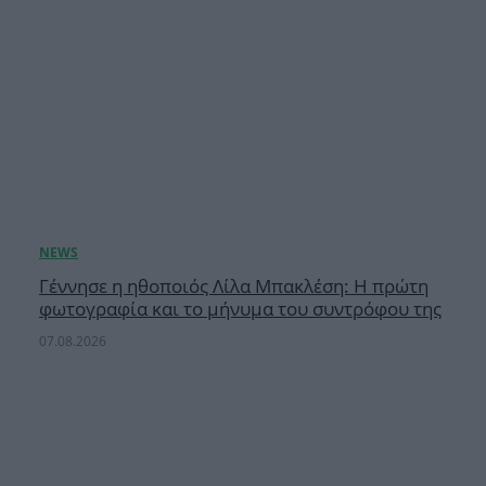
Γέννησε η ηθοποιός Λίλα Μπακλέση: Η πρώτη
φωτογραφία και το μήνυμα του συντρόφου της
07.08.2026