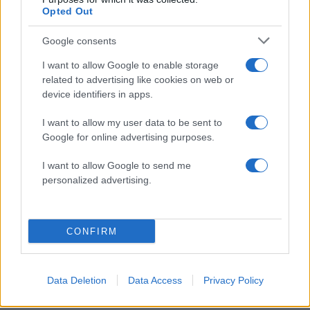
Γλυκό με κρέμα καρύδας και ζελέ ανανά: Η
Opted Out
πιο τροπική και δροσερή απόλαυση του
καλοκαιριού
Google consents
I want to allow Google to enable storage
related to advertising like cookies on web or
ΔΕΊΤΕ ΠΕΡΙΣΣΌΤΕΡΕΣ ΣΥΝΤΑΓΈΣ
device identifiers in apps.
I want to allow my user data to be sent to
Google for online advertising purposes.
I want to allow Google to send me
personalized advertising.
READ MORE
CONFIRM
Data Deletion
Data Access
Privacy Policy