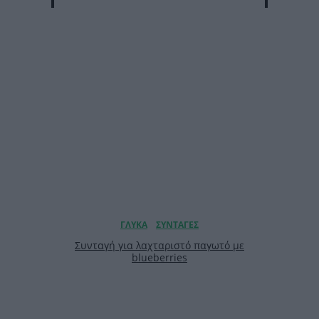
Συνταγή για λαχταριστό παγωτό με
blueberries