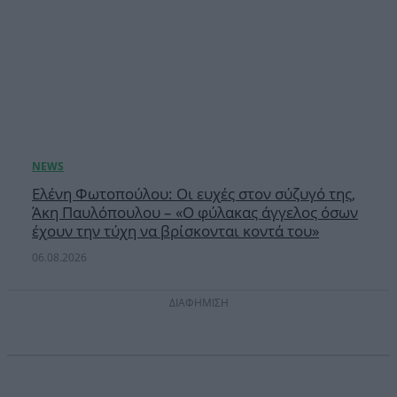
Ελένη Φωτοπούλου: Οι ευχές στον σύζυγό της,
Άκη Παυλόπουλου – «Ο φύλακας άγγελος όσων
έχουν την τύχη να βρίσκονται κοντά του»
06.08.2026
ΔΙΑΦΗΜΙΣΗ