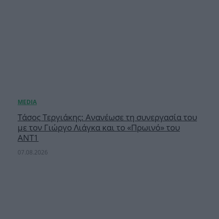
Τάσος Τεργιάκης: Ανανέωσε τη συνεργασία του
με τον Γιώργο Λιάγκα και το «Πρωινό» του
ΑΝΤ1
07.08.2026