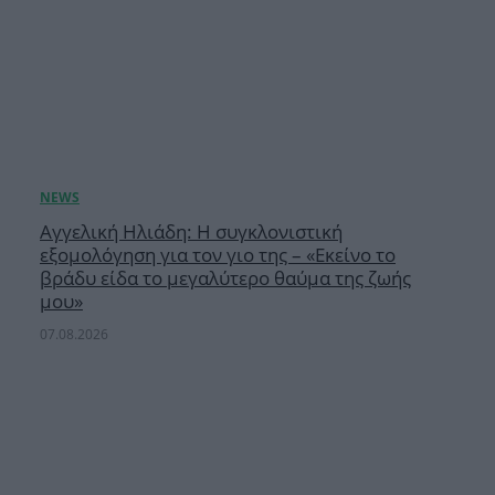
Αγγελική Ηλιάδη: Η συγκλονιστική
εξομολόγηση για τον γιο της – «Εκείνο το
βράδυ είδα το μεγαλύτερο θαύμα της ζωής
μου»
07.08.2026