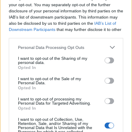
your opt-out. You may separately opt-out of the further
disclosure of your personal information by third parties on the
IAB’s list of downstream participants. This information may
also be disclosed by us to third parties on the
IAB’s List of
Downstream Participants
that may further disclose it to other
third parties.
Cheesecake με ροδάκινα: Το πιο δροσερό
γλυκό του καλοκαιριού
Please note that this website/app uses one or more Google
Personal Data Processing Opt Outs
services and may gather and store information including but
not limited to your visit or usage behaviour. You may click to
I want to opt-out of the Sharing of my
personal data.
grant or deny consent to Google and its third-party tags to
Opted In
use your data for below specified purposes in below Google
consent section.
I want to opt-out of the Sale of my
Personal Data.
Opted In
I want to opt-out of processing my
Personal Data for Targeted Advertising.
Opted In
I want to opt-out of Collection, Use,
Retention, Sale, and/or Sharing of my
Personal Data that Is Unrelated with the
Purposes for which it was collected.