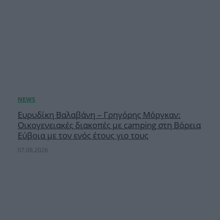
Ευρυδίκη Βαλαβάνη – Γρηγόρης Μόργκαν:
Οικογενειακές διακοπές με camping στη Βόρεια
Εύβοια με τον ενός έτους γιο τους
07.08.2026