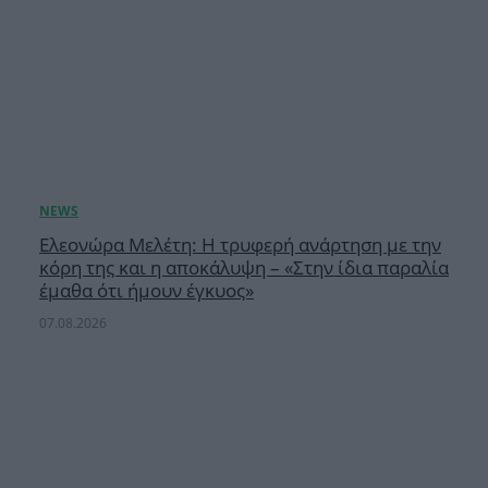
Ελεονώρα Μελέτη: Η τρυφερή ανάρτηση με την
κόρη της και η αποκάλυψη – «Στην ίδια παραλία
έμαθα ότι ήμουν έγκυος»
07.08.2026