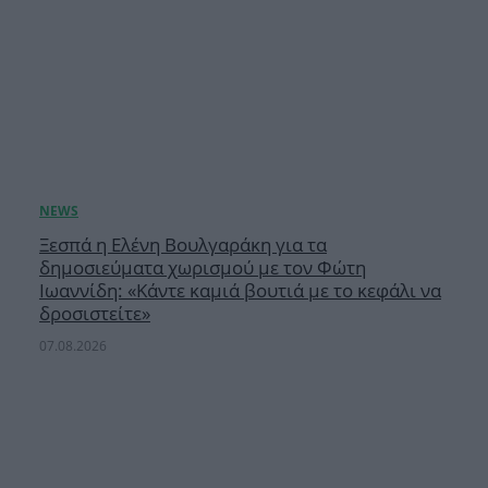
Ξεσπά η Ελένη Βουλγαράκη για τα
δημοσιεύματα χωρισμού με τον Φώτη
Ιωαννίδη: «Κάντε καμιά βουτιά με το κεφάλι να
δροσιστείτε»
07.08.2026