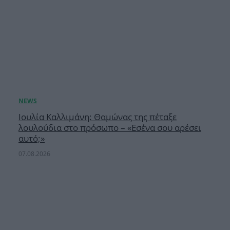
Ιουλία Καλλιμάνη: Θαμώνας της πέταξε
λουλούδια στο πρόσωπο – «Εσένα σου αρέσει
αυτό;»
07.08.2026