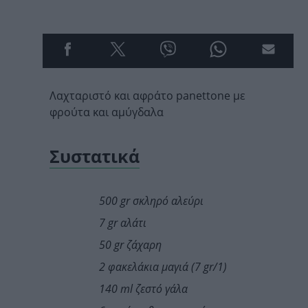
Λαχταριστό και αφράτο
panettone
με
φρούτα και αμύγδαλα
Συστατικά
500
gr
σκληρό αλεύρι
7 g
r
αλάτι
50 gr
ζάχαρη
2 φακελάκια μαγιά (7 g
r/
1)
140 ml ζεστό γάλα