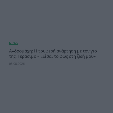
Ανδρομάχη: Η τρυφερή ανάρτηση με τον γιο
της, Γεράσιμο – «Είσαι το φως στη ζωή μου»
08.08.2026