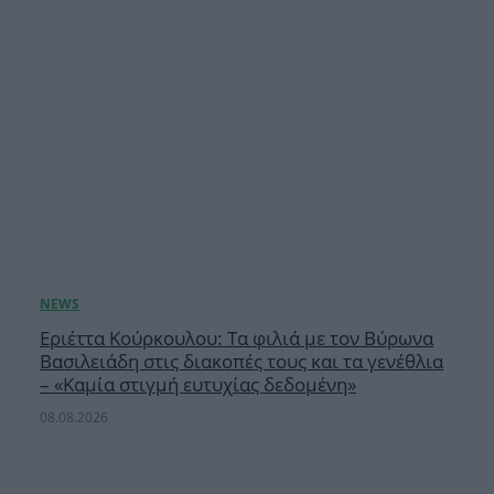
Εριέττα Κούρκουλου: Τα φιλιά με τον Βύρωνα
Βασιλειάδη στις διακοπές τους και τα γενέθλια
– «Καμία στιγμή ευτυχίας δεδομένη»
08.08.2026