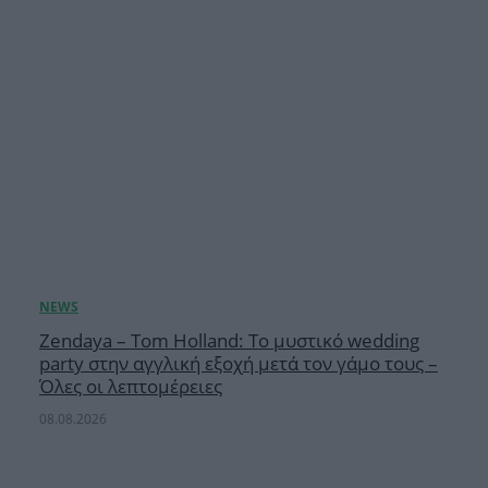
Zendaya – Tom Holland: Το μυστικό wedding
party στην αγγλική εξοχή μετά τον γάμο τους –
Όλες οι λεπτομέρειες
08.08.2026