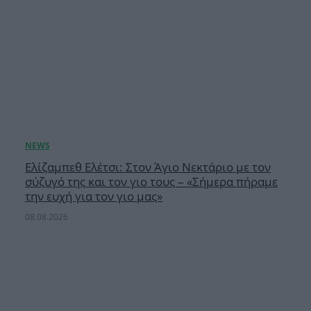
Ελίζαμπεθ Ελέτσι: Στον Άγιο Νεκτάριο με τον
σύζυγό της και τον γιο τους – «Σήμερα πήραμε
την ευχή για τον γιο μας»
08.08.2026