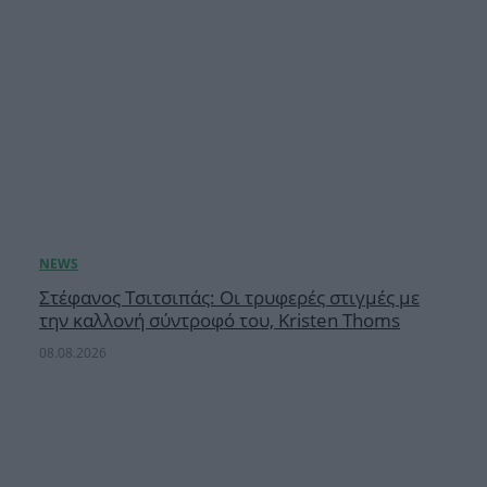
Στέφανος Τσιτσιπάς: Οι τρυφερές στιγμές με
την καλλονή σύντροφό του, Kristen Thoms
08.08.2026