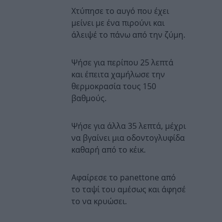
Χτύπησε το αυγό που έχει
μείνει με ένα πιρούνι και
άλειψέ το πάνω από την ζύμη.
Ψήσε για περίπου 25 λεπτά
και έπειτα χαμήλωσε την
θερμοκρασία τους 150
βαθμούς.
Ψήσε για άλλα 35 λεπτά, μέχρι
να βγαίνει μια οδοντογλυφίδα
καθαρή από το κέικ.
Αφαίρεσε το
panettone
από
το ταψί του αμέσως και άφησέ
το να κρυώσει.