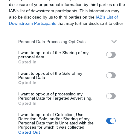
disclosure of your personal information by third parties on the
IAB’s list of downstream participants. This information may
also be disclosed by us to third parties on the
IAB’s List of
Γλυκό με κρέμα καρύδας και ζελέ ανανά: Η
Downstream Participants
that may further disclose it to other
πιο τροπική και δροσερή απόλαυση του
third parties.
καλοκαιριού
Please note that this website/app uses one or more Google
Personal Data Processing Opt Outs
services and may gather and store information including but
not limited to your visit or usage behaviour. You may click to
I want to opt-out of the Sharing of my
ΔΕΊΤΕ ΠΕΡΙΣΣΌΤΕΡΕΣ ΣΥΝΤΑΓΈΣ
personal data.
grant or deny consent to Google and its third-party tags to
Opted In
use your data for below specified purposes in below Google
consent section.
I want to opt-out of the Sale of my
Personal Data.
Opted In
I want to opt-out of processing my
Personal Data for Targeted Advertising.
READ MORE
Opted In
I want to opt-out of Collection, Use,
Retention, Sale, and/or Sharing of my
Personal Data that Is Unrelated with the
Purposes for which it was collected.
Opted Out