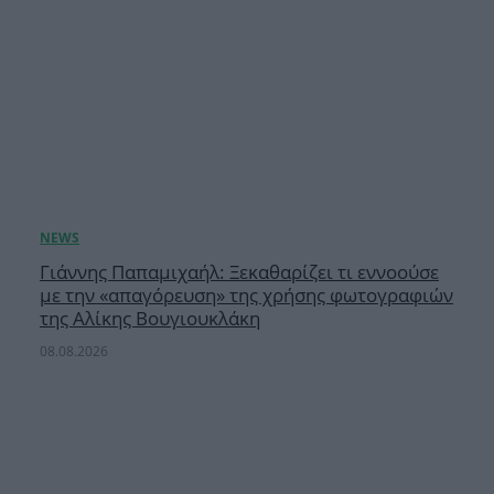
Γιάννης Παπαμιχαήλ: Ξεκαθαρίζει τι εννοούσε
με την «απαγόρευση» της χρήσης φωτογραφιών
της Αλίκης Βουγιουκλάκη
08.08.2026