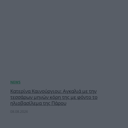
Κατερίνα Καινούργιου: Αγκαλιά με την
τεσσάρων μηνών κόρη της με φόντο το
ηλιοβασίλεμα της Πάρου
08.08.2026