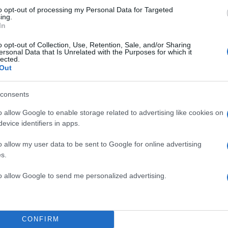
to opt-out of processing my Personal Data for Targeted
ing.
In
μμένη
o opt-out of Collection, Use, Retention, Sale, and/or Sharing
ersonal Data that Is Unrelated with the Purposes for which it
lected.
Out
consents
o allow Google to enable storage related to advertising like cookies on
evice identifiers in apps.
o allow my user data to be sent to Google for online advertising
ος
s.
to allow Google to send me personalized advertising.
 αλατισμένο νερό
ες της συσκευασίας
CONFIRM