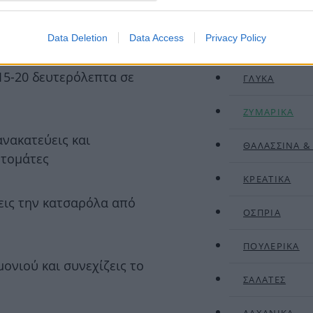
ΣΥΝΤΑΓ
ήνεις στην άκρη
Data Deletion
Data Access
Privacy Policy
το ελαιόλαδο και
15-20 δευτερόλεπτα σε
ΓΛΥΚΑ
ΖΥΜΑΡΙΚΑ
ανακατεύεις και
ΘΑΛΑΣΣΙΝΑ &
ντομάτες
ΚΡΕΑΤΙΚΑ
εις την κατσαρόλα από
ΟΣΠΡΙΑ
ΠΟΥΛΕΡΙΚΑ
ονιού και συνεχίζεις το
ΣΑΛΑΤΕΣ