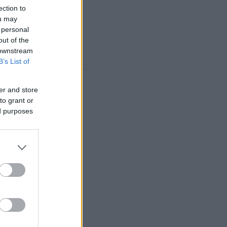
ection to
ou may
 personal
out of the
τρια
 downstream
ΔΥΣΚΟΛΊΑΣ
B’s List of
er and store
ΜΙΣΗ
to grant or
ed purposes