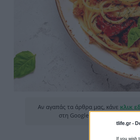
Αν αγαπάς τα άρθρα μας, κάνε
κλικ ε
στη Google για να μας διαβάζ
tlife.gr -
D
If you wish 