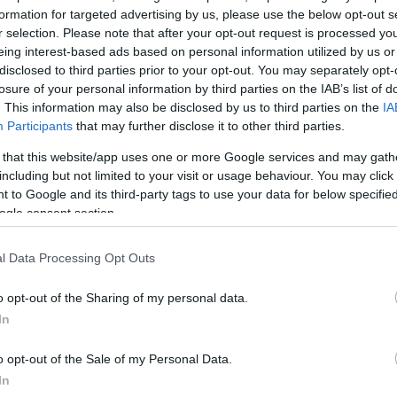
formation for targeted advertising by us, please use the below opt-out s
r selection. Please note that after your opt-out request is processed y
eing interest-based ads based on personal information utilized by us or
disclosed to third parties prior to your opt-out. You may separately opt-
20 λεπτά
Μέ
losure of your personal information by third parties on the IAB’s list of
ΧΡΌΝΟΣ ΨΗΣΊΜΑΤΟΣ
ΒΑΘΜΌΣ 
. This information may also be disclosed by us to third parties on the
IA
Participants
that may further disclose it to other third parties.
 that this website/app uses one or more Google services and may gath
ΔΙΑΦΗ
including but not limited to your visit or usage behaviour. You may click 
αι γρήγορη λύση και τα
 to Google and its third-party tags to use your data for below specifi
ρα θα τα συνδυάσεις με
ogle consent section.
ς ένα απίθανο πιάτο.
l Data Processing Opt Outs
o opt-out of the Sharing of my personal data.
In
o opt-out of the Sale of my Personal Data.
In
σε λάδι κομμένες σε