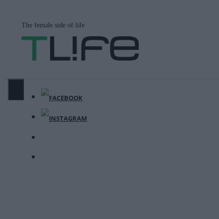
Μετάβαση
σε
The female side of life
περιεχόμενο
ΜΕΝΟΎ