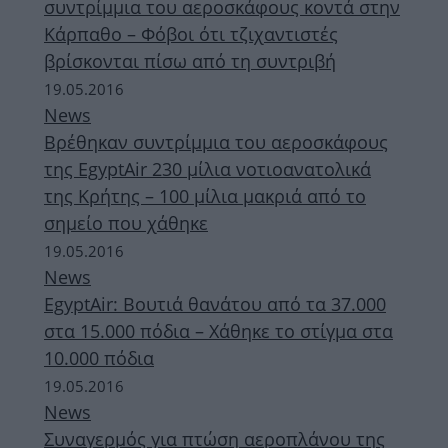
συντρίμμια του αεροσκάφους κοντά στην
Κάρπαθο – Φόβοι ότι τζιχαντιστές
βρίσκονται πίσω από τη συντριβή
19.05.2016
News
Βρέθηκαν συντρίμμια του αεροσκάφους
της EgyptAir 230 μίλια νοτιοανατολικά
της Κρήτης – 100 μίλια μακριά από το
σημείο που χάθηκε
19.05.2016
News
EgyptAir: Βουτιά θανάτου από τα 37.000
στα 15.000 πόδια – Χάθηκε το στίγμα στα
10.000 πόδια
19.05.2016
News
Συναγερμός για πτώση αεροπλάνου της