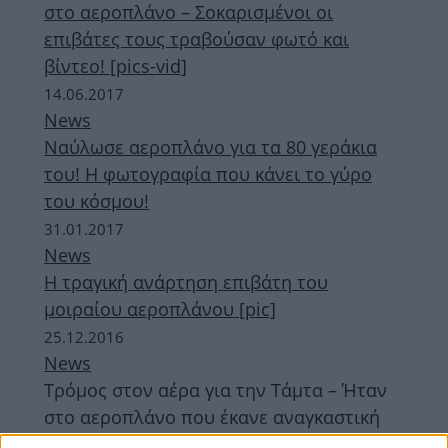
στο αεροπλάνο – Σοκαρισμένοι οι
επιβάτες τους τραβούσαν φωτό και
βίντεο! [pics-vid]
14.06.2017
News
Nαύλωσε αεροπλάνο για τα 80 γεράκια
του! Η φωτογραφία που κάνει το γύρο
του κόσμου!
31.01.2017
News
Η τραγική ανάρτηση επιβάτη του
μοιραίου αεροπλάνου [pic]
25.12.2016
News
Τρόμος στον αέρα για την Τάμτα – Ήταν
στο αεροπλάνο που έκανε αναγκαστική
προσγείωση