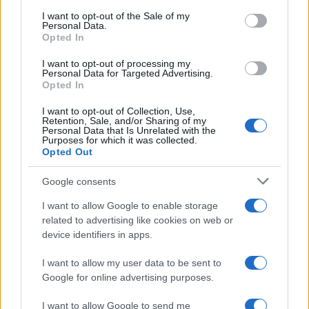
consent section.
News
I want to opt-out of the Sale of my
Personal Data.
Ο Γιώργος Λιανός πιλοτάρει αεροπλάνο
Opted In
και … το κάνει καλά! Φωτογραφίες
I want to opt-out of processing my
09.06.2016
Personal Data for Targeted Advertising.
Opted In
News
EgyptAir: Θρίλερ με το μοιραίο
I want to opt-out of Collection, Use,
Retention, Sale, and/or Sharing of my
αεροσκάφος! Οι ιατροδικαστές
Personal Data that Is Unrelated with the
Purposes for which it was collected.
διαψεύδουν ότι έγινε έκρηξη
Opted Out
24.05.2016
News
Google consents
EgyptAir: Έγιναν κομμάτια στον αέρα οι 66
I want to allow Google to enable storage
επιβαίνοντες – Τα μακάβρια ευρήματα
related to advertising like cookies on web or
device identifiers in apps.
δείχνουν έκρηξη στο μοιραίο αεροπλάνο
24.05.2016
I want to allow my user data to be sent to
News
Google for online advertising purposes.
EgyptAir: Νέα συντρίμμια, ανθρώπινα
I want to allow Google to send me