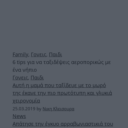
Family
,
Γονεις
,
Παιδι
6 tips για να ταξιδέψεις αεροπορικώς με
ένα νήπιο
Γονεις
,
Παιδι
Αυτή η μαμά που ταξίδευε με το μωρό
της έκανε την πιο πρωτότυπη και γλυκιά
χειρονομία
25.03.2019
by
Νικη Κλεισουρα
News
Απάτησε την έγκυο αρραβωνιαστικιά του