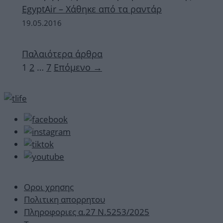
EgyptAir – Χάθηκε από τα ραντάρ
19.05.2016
Παλαιότερα άρθρα
Σελίδα
Σελίδα
Σελίδα
1
2
…
7
Επόμενο
→
Οροι χρησης
Πολιτικη απορρητου
Πληροφοριες α.27 Ν.5253/2025