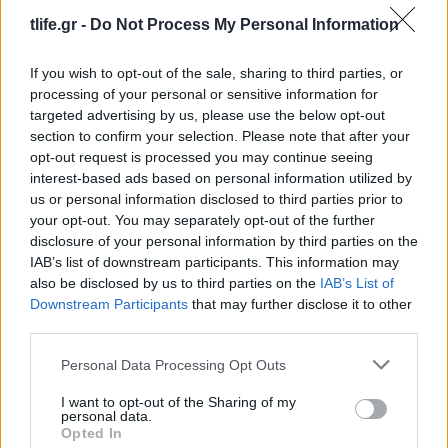
tlife.gr -
Do Not Process My Personal Information
ΔΙΑΦΗΜΙΣΗ
If you wish to opt-out of the sale, sharing to third parties, or
processing of your personal or sensitive information for
targeted advertising by us, please use the below opt-out
section to confirm your selection. Please note that after your
opt-out request is processed you may continue seeing
interest-based ads based on personal information utilized by
us or personal information disclosed to third parties prior to
your opt-out. You may separately opt-out of the further
disclosure of your personal information by third parties on the
IAB’s list of downstream participants. This information may
also be disclosed by us to third parties on the
IAB’s List of
Downstream Participants
that may further disclose it to other
third parties.
News
Θρίλερ στον αέρα! Εξαφανίστηκε από τα
Please note that this website/app uses one or more Google
Personal Data Processing Opt Outs
services and may gather and store information including but
ραντάρ επιβατικό αεροπλάνο – Εξέπεμψε
not limited to your visit or usage behaviour. You may click to
I want to opt-out of the Sharing of my
σήμα εκτάκτου ανάγκης
personal data.
grant or deny consent to Google and its third-party tags to
Opted In
06.08.2016
use your data for below specified purposes in below Google