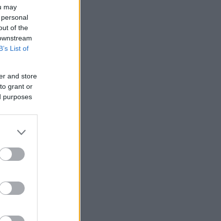
ou may
 personal
out of the
 downstream
B’s List of
er and store
to grant or
ed purposes