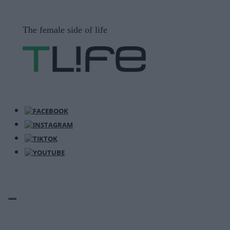
Μετάβαση
σε
The female side of life
περιεχόμενο
ΜΕΝΟΎ