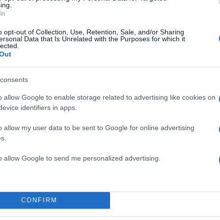
ing.
In
ας ανακοινώνει on air τον θάνατό της – Σπάραξε ο 
o opt-out of Collection, Use, Retention, Sale, and/or Sharing
ersonal Data that Is Unrelated with the Purposes for which it
lected.
Out
νατο του πατέρα και της θείας από κορονοϊό
consents
o allow Google to enable storage related to advertising like cookies on
ήνυμα για τον πατέρα του – Πέθανε, όσο εκείνος έτ
evice identifiers in apps.
o allow my user data to be sent to Google for online advertising
s.
ρέου: Πέθανε ο πατέρας του από κορονοϊό
to allow Google to send me personalized advertising.
 Love it – «Ο πατέρας μου νοσηλεύεται σε σοβαρή 
CONFIRM