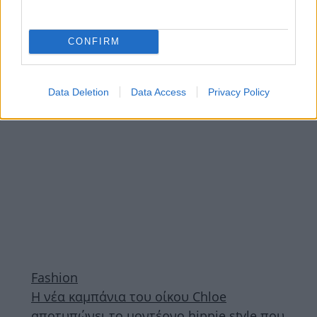
του οίκου Chloe με την μοντέρνα hippie
αισθητική
CONFIRM
ΔΙΑΦΗΜΙΣΗ
Data Deletion
Data Access
Privacy Policy
Fashion
Η νέα καμπάνια του οίκου Chloe
αποτυπώνει το μοντέρνο hippie style που