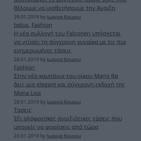
θέλουμε να υιοθετήσουμε την Άνοιξη
29.01.2019
by
Ιωαννα Κουρου
bplus
,
Fashion
Η νέα συλλογή του Falconeri υπόσχεται
να ντύσει τη σύγχρονη γυναίκα με τις πιο
ενημερωμένες τάσεις
28.01.2019
by
Ιωαννα Κουρου
Fashion
Στην νέα καμπάνια του οίκου Marni θα
δεις μια elegant και σύγχρονη εκδοχή της
Mona Lisa
28.01.2019
by
Ιωαννα Κουρου
Τασεις
Έξι ολόφρεσκες ανοιξιάτικες τάσεις που
μπορείς να φορέσεις από τώρα
23.01.2019
by
Ιωαννα Κουρου