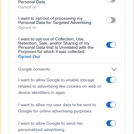
Personal Data.
05.02.2019
by
Ιωαννα Κουρου
Opted In
Fashion
I want to opt-out of processing my
H νέα Gucci campaign είναι αφιερωμένη
Personal Data for Targeted Advertising.
στην χρυσή εποχή του Hollywood!
Opted In
01.02.2019
by
Σοφια Σουζα
I want to opt-out of Collection, Use,
Retention, Sale, and/or Sharing of my
Fashion
Personal Data that Is Unrelated with the
Purposes for which it was collected.
Οι “ακατάλληλες” φωτογραφίες του οίκου
Opted Out
Bottega Veneta αποθεώνουν τη
φυσικότητα στο στιλ!
Google consents
30.01.2019
by
Ιωαννα Κουρου
I want to allow Google to enable storage
Fashion
related to advertising like cookies on web or
Η καινούρια εντυπωσιακή συλλογή της
device identifiers in apps.
Swarovski υπόσχεται να σου χαρίσει
I want to allow my user data to be sent to
ηλιόλουστη διάθεση
Google for online advertising purposes.
29.01.2019
by
Ιωαννα Κουρου
I want to allow Google to send me
Fashion
personalized advertising.
A Warm Soft Of Parade: Η νέα καμπάνια