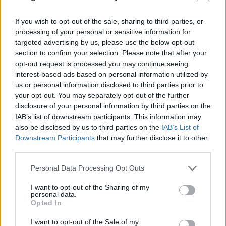
μια… on the road καμπάνια
If you wish to opt-out of the sale, sharing to third parties, or
ΔΙΑΦΗΜΙΣΗ
processing of your personal or sensitive information for
targeted advertising by us, please use the below opt-out
section to confirm your selection. Please note that after your
opt-out request is processed you may continue seeing
interest-based ads based on personal information utilized by
us or personal information disclosed to third parties prior to
your opt-out. You may separately opt-out of the further
disclosure of your personal information by third parties on the
IAB’s list of downstream participants. This information may
also be disclosed by us to third parties on the
IAB’s List of
Downstream Participants
that may further disclose it to other
third parties.
Please note that this website/app uses one or more Google
Personal Data Processing Opt Outs
services and may gather and store information including but
Fashion
not limited to your visit or usage behaviour. You may click to
I want to opt-out of the Sharing of my
Ο Lenny και η Zoe Kravitz
personal data.
grant or deny consent to Google and its third-party tags to
Opted In
πρωταγωνιστούν σε μια… on the road
use your data for below specified purposes in below Google
καμπάνια
consent section.
I want to opt-out of the Sale of my