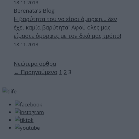
18.11.2013
Berenata's Blog
Η βαρύτητα του να είσαι όμορφη… δεν
έχει καμία βαρύτητα! Αφού όλες μας
είμαστε όμορφες με τον δικό μας τρόπο!
18.11.2013
Νεώτερα άρθρα
Σελίδα
Σελίδα
Σελίδα
←
Προηγούμενο
1
2
3