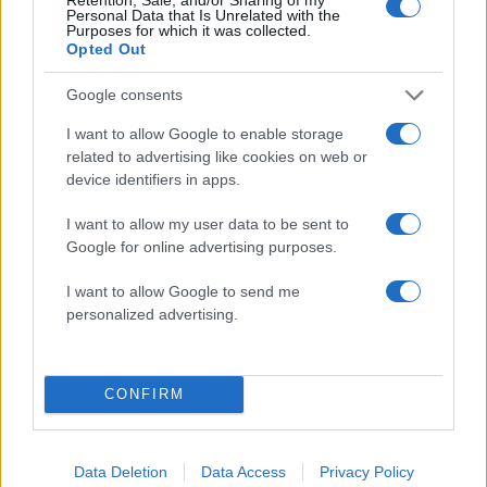
Personal Data that Is Unrelated with the
How to Ομορφια
,
Μαλλια
Purposes for which it was collected.
Opted Out
Με αυτό το κόλπο η αλογοουρά σου θα
δείχνει πιο μακριά!
Google consents
10.12.2013
I want to allow Google to enable storage
Berenata's Blog
,
Μαλλια
related to advertising like cookies on web or
Με αυτό το κόλπο η αλογοουρά σου θα
device identifiers in apps.
δείχνει πιο μακριά!
I want to allow my user data to be sent to
10.12.2013
Google for online advertising purposes.
Berenata's Blog
,
Μαλλια
Στιλ είναι… τα μαλλιά μέσα από το jacket!
I want to allow Google to send me
personalized advertising.
ΔΙΑΦΗΜΙΣΗ
CONFIRM
Data Deletion
Data Access
Privacy Policy