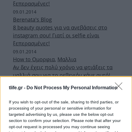
ξεπερασμένες!
09.01.2014
Berenata's Blog
8 beauty quotes για να ανεβάσεις στο
instagram σου! Γιατί οι selfie είναι
ξεπερασμένες!
09.01.2014
How to Ομορφια
,
Μαλλια
Αν δεν έχεις πολύ χρόνο να φτιάξεις τα
μαλλιά σου για το ρεβεγιόν κάνε αυτό!
27.12.2013
tlife.gr -
Do Not Process My Personal Information
Berenata's Blog
Αν δεν έχεις πολύ χρόνο να φτιάξεις τα
If you wish to opt-out of the sale, sharing to third parties, or
μαλλιά σου για το ρεβεγιόν κάνε αυτό!
processing of your personal or sensitive information for
targeted advertising by us, please use the below opt-out
ΔΙΑΦΗΜΙΣΗ
section to confirm your selection. Please note that after your
opt-out request is processed you may continue seeing