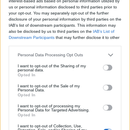
interest-based ads based on personal information utilized by
us or personal information disclosed to third parties prior to
your opt-out. You may separately opt-out of the further
disclosure of your personal information by third parties on the
IAB’s list of downstream participants. This information may
also be disclosed by us to third parties on the
IAB’s List of
Downstream Participants
that may further disclose it to other
third parties.
Please note that this website/app uses one or more Google
Personal Data Processing Opt Outs
services and may gather and store information including but
not limited to your visit or usage behaviour. You may click to
I want to opt-out of the Sharing of my
personal data.
grant or deny consent to Google and its third-party tags to
How to Ομορφια
Opted In
use your data for below specified purposes in below Google
15 μέρες για τέλεια επιδερμίδα μέχρι την
consent section.
I want to opt-out of the Sale of my
Πρωτοχρονιά!
Personal Data.
Opted In
16.12.2013
Berenata's Blog
I want to opt-out of processing my
Personal Data for Targeted Advertising.
15 μέρες για τέλεια επιδερμίδα μέχρι την
Opted In
Πρωτοχρονιά!
I want to opt-out of Collection, Use,
16.12.2013
Retention, Sale, and/or Sharing of my