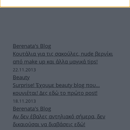
Berenata's Blog
Κουτάλια για τις σακούλες, nude βερνίκι
από make up και άλλα μαγικά tips!
22.11.2013
Beauty
Surprise! Έχουμε beauty blog που…
κουνιέται! Δες εδώ το πρώτο post!
18.11.2013
Berenata's Blog
Αν δεν έβαλες αντηλιακό σήμερα, δεν
δικαιούσαι να διαβάσεις εδώ!