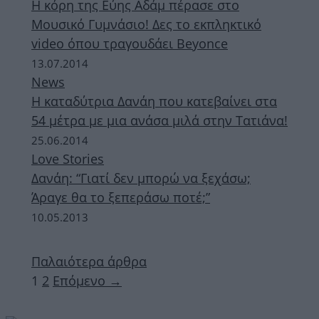
Η κόρη της Εύης Αδάμ πέρασε στο
Μουσικό Γυμνάσιο! Δες το εκπληκτικό
video όπου τραγουδάει Beyonce
13.07.2014
News
Η καταδύτρια Δανάη που κατεβαίνει στα
54 μέτρα με μια ανάσα μιλά στην Τατιάνα!
25.06.2014
Love Stories
Δανάη: “Γιατί δεν μπορώ να ξεχάσω;
Άραγε θα το ξεπεράσω ποτέ;”
10.05.2013
Παλαιότερα άρθρα
Σελίδα
Σελίδα
1
2
Επόμενο
→