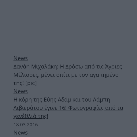
News
Δανάη Μιχαλάκη: Η Δρόσω από τις Άγριες
Μέλισσες, μένει σπίτι με τον αγαπημένο
της! [pic]
News
Η κόρη της Εύης Αδάμ και του Λάμπη
Λιβιεράτου έγινε 16! Φωτογραφίες από τα
γενέθλιά της!
18.03.2016
News