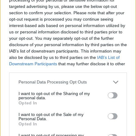
targeted advertising by us, please use the below opt-out
ΔΙΑΦΗΜΙΣΗ
section to confirm your selection. Please note that after your
opt-out request is processed you may continue seeing
interest-based ads based on personal information utilized by
us or personal information disclosed to third parties prior to
your opt-out. You may separately opt-out of the further
disclosure of your personal information by third parties on the
IAB’s list of downstream participants. This information may
also be disclosed by us to third parties on the
IAB’s List of
Downstream Participants
that may further disclose it to other
third parties.
Please note that this website/app uses one or more Google
Personal Data Processing Opt Outs
services and may gather and store information including but
not limited to your visit or usage behaviour. You may click to
I want to opt-out of the Sharing of my
personal data.
grant or deny consent to Google and its third-party tags to
News
Opted In
use your data for below specified purposes in below Google
Εύη Αδάμ: Δες τι γίνεται στο σαλόνι της
consent section.
I want to opt-out of the Sale of my
με τις κόρες της λίγο πριν το Πάσχα!
Personal Data.
Opted In
09.04.2015
News
I want to opt-out of processing my