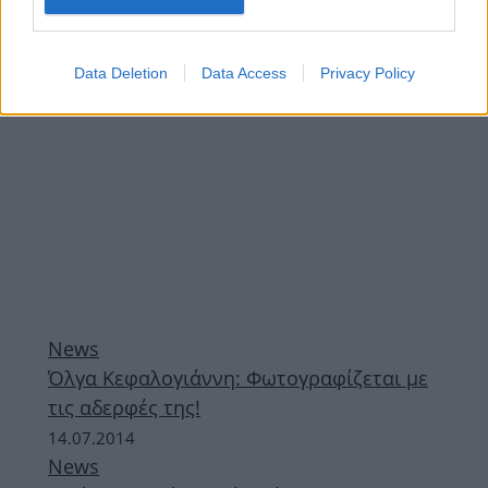
ΔΙΑΦΗΜΙΣΗ
Data Deletion
Data Access
Privacy Policy
News
Όλγα Κεφαλογιάννη: Φωτογραφίζεται με
τις αδερφές της!
14.07.2014
News