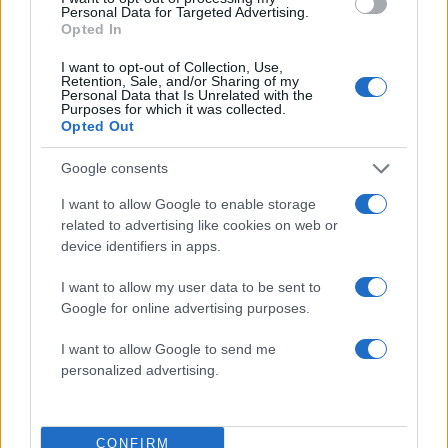
Personal Data for Targeted Advertising.
Ορέστης Τζιόβας: Βραδινή έξοδος με τη
Opted In
σύντροφό του! Φωτό
I want to opt-out of Collection, Use,
25.02.2015
Retention, Sale, and/or Sharing of my
Personal Data that Is Unrelated with the
News
Purposes for which it was collected.
Opted Out
Λάμπης Λιβιεράτος: Με την κόρη του
Δανάη στην προπόνηση βόλεϋ της
Google consents
Νεφέλης!
I want to allow Google to enable storage
23.01.2015
related to advertising like cookies on web or
News
device identifiers in apps.
Λάμπης Λιβιεράτος: Ταξίδι με τις κόρες
I want to allow my user data to be sent to
του με το ταχύπλοο! Φωτογραφίες
Google for online advertising purposes.
18.01.2015
News
I want to allow Google to send me
personalized advertising.
Η κόρη του Λάμπη Λιβιεράτου Δανάη
τραγουδάει ζωντανά για πρώτη φορά και
είναι υπέροχη! Βίντεο
CONFIRM