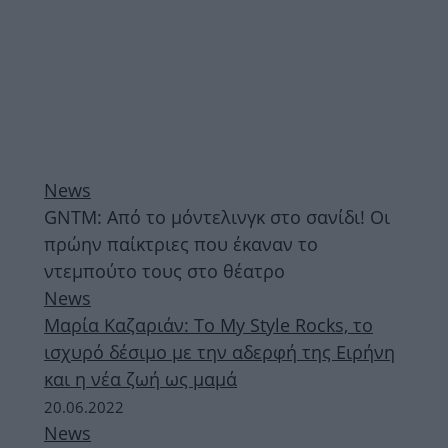
News
GNTM: Από το μόντελινγκ στο σανίδι! Οι
πρώην παίκτριες που έκαναν το
ντεμπούτο τους στο θέατρο
News
Μαρία Καζαριάν: Το My Style Rocks, το
ισχυρό δέσιμο με την αδερφή της Ειρήνη
και η νέα ζωή ως μαμά
20.06.2022
News