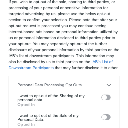
If you wish to opt-out of the sale, sharing to third parties, or
ΔΙΑΦΗΜΙΣΗ
processing of your personal or sensitive information for
targeted advertising by us, please use the below opt-out
section to confirm your selection. Please note that after your
opt-out request is processed you may continue seeing
interest-based ads based on personal information utilized by
us or personal information disclosed to third parties prior to
your opt-out. You may separately opt-out of the further
disclosure of your personal information by third parties on the
IAB’s list of downstream participants. This information may
also be disclosed by us to third parties on the
IAB’s List of
Downstream Participants
that may further disclose it to other
third parties.
Please note that this website/app uses one or more Google
Personal Data Processing Opt Outs
News
services and may gather and store information including but
Ειρήνη Καζαριάν: Γιόρτασε τα γενέθλιά
not limited to your visit or usage behaviour. You may click to
I want to opt-out of the Sharing of my
personal data.
grant or deny consent to Google and its third-party tags to
της στο πλευρό του συντρόφου της
Opted In
use your data for below specified purposes in below Google
12.07.2021
by
Χρηστος Ζιωγας
consent section.
I want to opt-out of the Sale of my
News
Personal Data.
Opted In
Ειρήνη Καζαριάν: Ταξίδι στις εξωτικές