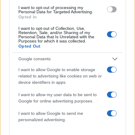
Μαλδίβες με τον σύντροφό της –
I want to opt-out of processing my
Personal Data for Targeted Advertising.
Φωτογραφίες και βίντεο
Opted In
08.05.2021
by
Αννα Κοντογιαννη
I want to opt-out of Collection, Use,
News
Retention, Sale, and/or Sharing of my
Personal Data that Is Unrelated with the
Crazy in love!
Purposes for which it was collected.
Opted Out
Ειρήνη Καζαριάν: Η δημόσια ερωτική
εξομολόγηση στον αγόρι της για τα
Google consents
γενέθλιά του (pics)
I want to allow Google to enable storage
11.11.2020
related to advertising like cookies on web or
News
device identifiers in apps.
Ειρήνη Καζαριάν: Το φιλί με τον
I want to allow my user data to be sent to
σύντροφό της, Ιωσήφ Ψωμά και τα λόγια
Google for online advertising purposes.
αγάπης! (pics)
08.11.2020
I want to allow Google to send me
personalized advertising.
News
Ειρήνη Καζαριάν: Έκλεψε τις εντυπώσεις