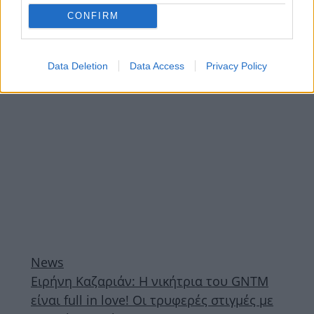
στην πασαρέλα! Στο πλευρό της ο
CONFIRM
κούκλος σύντροφός της (pics)
ΔΙΑΦΗΜΙΣΗ
Data Deletion
Data Access
Privacy Policy
News
Ειρήνη Καζαριάν: Η νικήτρια του GNTM
είναι full in love! Οι τρυφερές στιγμές με