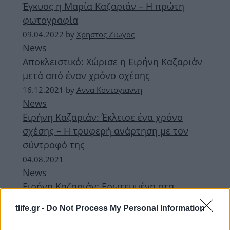
Έγκυος η Μαρία Καζαριάν – Η πρώτη
φωτογραφία
09.04.2022
by
Χρηστος Ζιωγας
News
Αποκλειστικό: Χώρισε η Ειρήνη Καζαριάν
μετά από έναν χρόνο σχέσης
16.12.2021
by
Αννα Κοντογιαννη
News
Ειρήνη Καζαριάν: Έκλεισε ένα χρόνο
σχέσης – Η τρυφερή ανάρτηση με τον
σύντροφό της
04.08.2021
News
Ειρήνη Καζαριάν: Ερωτευμένη στα
Κουφονήσια! Φωτογραφίες με τον
tlife.gr -
Do Not Process My Personal Information
σύντροφό της