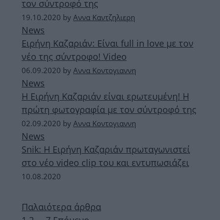
τον σύντροφό της
19.10.2020
by
Αννα Καντζηλιερη
News
Ειρήνη Καζαριάν: Είναι full in love με τον
νέο της σύντροφο! Video
06.09.2020
by
Αννα Κοντογιαννη
News
Η Ειρήνη Καζαριάν είναι ερωτευμένη! Η
πρώτη φωτογραφία με τον σύντροφό της
02.09.2020
by
Αννα Κοντογιαννη
News
Snik: Η Ειρήνη Καζαριάν πρωταγωνιστεί
στο νέο video clip του και εντυπωσιάζει
10.08.2020
Παλαιότερα άρθρα
Σελίδα
Σελίδα
Σελίδα