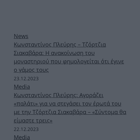
News
Κωνσταντίνος Πλεύρης – Τζόρτζια
Σιακαβάρα: Η ανακοίνωση του
μοναστηριού που φημολογείται ότι έγινε
ο γάμος τους
23.12.2023
Media
Κωνσταντίνος Πλεύρης: Αγοράζει
«παλάτι» για να στεγάσει τον έρωτά του
με την Τζόρτζια Σιακαβάρα – «Σύντομα θα
είμαστε τρεις»
22.12.2023
Media