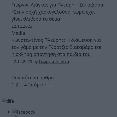
Γιώργος Λιάγκας για Πλεύρη – Σιακαβάρα:
«Στην αρχή χασκογελούσα, τώρα έχει
γίνει θλιβερό το θέμα»
22.12.2023
Media
Κωνσταντίνος Πλεύρης: Η διάψευση για
τον γάμο με την Τζόρτζια Σιακαβάρα και
η σκληρή απάντηση στα παιδιά του
22.12.2023
by
Γεωργια Τσιντζα
Παλαιότερα άρθρα
Σελίδα
Σελίδα
Σελίδα
1
2
…
4
Επόμενο
→