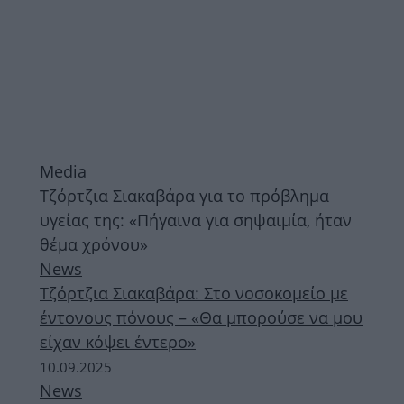
Media
Τζόρτζια Σιακαβάρα για το πρόβλημα
υγείας της: «Πήγαινα για σηψαιμία, ήταν
θέμα χρόνου»
News
Τζόρτζια Σιακαβάρα: Στο νοσοκομείο με
έντονους πόνους – «Θα μπορούσε να μου
είχαν κόψει έντερο»
10.09.2025
News