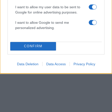
Τζόρτζια Σιακαβάρα: Χόρεψε τσιφτετέλι
I want to allow my user data to be sent to
το τραγούδι «Τι αμαρτίες έχω κάνει» –
Google for online advertising purposes.
Βίντεο
11.01.2024
I want to allow Google to send me
personalized advertising.
News
,
Vintage Stories
Τζόρτζια Σιακαβάρα: Όταν η σύντροφος
του Κωνσταντίνου Πλεύρη
CONFIRM
πρωταγωνιστούσε σε… απαγορευμένη
παράσταση με ακατάλληλες σκηνές
Data Deletion
Data Access
Privacy Policy
ΔΙΑΦΗΜΙΣΗ