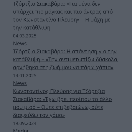
Τζόρτζια Σιακαβάρα: «Για μένα δεν
υπάρχει πιο μάγκας και πιο άντρας από
τον Κωνσταντίνο Πλεύρη» – Η μάχη με
την κατάθλιψη
04.03.2025
News
Τζόρτζια Σιακαβάρα: Η απάντηση για την
κατάθλιψη – «Την αντιμετωπίζω δύσκολα,
αρνήθηκα στη ζωή μου να πάρω χάπια»
14.01.2025
News
Κωνσταντίνος Πλεύρης για Τζόρτζια
Σιακαβάρα: «Έχω βρει περίπου το άλλο
μου μισό – Ούτε επιβεβαιώνω, ούτε
διαψεύδω τον γάμο»
19.09.2024
Media