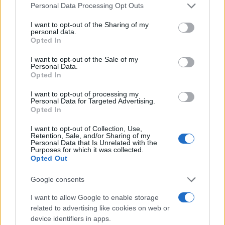
Please note that this website/app uses one or more Google
Personal Data Processing Opt Outs
Κωνσταντίνος Πλεύρης – Τζόρτζια
services and may gather and store information including but
Σιακαβάρα: Χέρι – χέρι στο κέντρο της
not limited to your visit or usage behaviour. You may click to
I want to opt-out of the Sharing of my
personal data.
grant or deny consent to Google and its third-party tags to
Αθήνας μετά από πολύ καιρό –
Opted In
use your data for below specified purposes in below Google
Φωτογραφίες
consent section.
I want to opt-out of the Sale of my
11.04.2024
Personal Data.
Opted In
Media
Τζόρτζια Σιακαβάρα: Η αποκάλυψη για τη
I want to opt-out of processing my
Personal Data for Targeted Advertising.
σχέση της με τα παιδιά του
Opted In
Κωνσταντίνου Πλεύρη
I want to opt-out of Collection, Use,
28.02.2024
Retention, Sale, and/or Sharing of my
Personal Data that Is Unrelated with the
News
Purposes for which it was collected.
Opted Out
Κωνσταντίνος Πλεύρης – Τζόρτζια
Σιακαβάρα: Αγκαλιές και φιλιά στους
Google consents
δρόμους της Αθήνας – Φωτογραφίες
I want to allow Google to enable storage
17.01.2024
related to advertising like cookies on web or
News
device identifiers in apps.