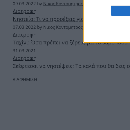
09.03.2022
by
Νικος Κοντομητρος
Διατροφη
Νηστεία: Τι να προσέξεις για να μην πάρεις κι
07.03.2022
by
Νικος Κοντομητρος
Διατροφη
Ταχίνι: Όσα πρέπει να ξέρεις για το superfood
31.03.2021
Διατροφη
Σκέφτεσαι να νηστέψεις; Τα καλά που θα δεις
ΔΙΑΦΗΜΙΣΗ