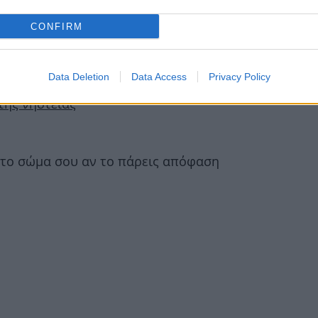
CONFIRM
λά
Data Deletion
Data Access
Privacy Policy
 της νηστείας
 στο σώμα σου αν το πάρεις απόφαση