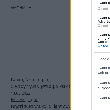
I want t
ΔΙΑΦΗΜΙΣΗ
Opted 
I want 
Advertis
Opted 
I want t
of my P
was col
Opted 
Google 
I want t
web or d
Γλυκα
,
Νηστισιμες
I want t
Συνταγή για νηστίσιμο κέικ πορτοκάλι
purpose
13.03.2022
I want 
Fitness
,
Light
Νηστίσιμα γλυκά: 5 light συνταγές για να “γλυ