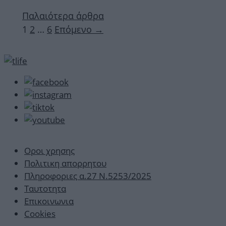
Παλαιότερα άρθρα
Σελίδα
Σελίδα
Σελίδα
1
2
…
6
Επόμενο
→
Οροι χρησης
Πολιτικη απορρητου
Πληροφοριες α.27 Ν.5253/2025
Ταυτοτητα
Επικοινωνια
Cookies