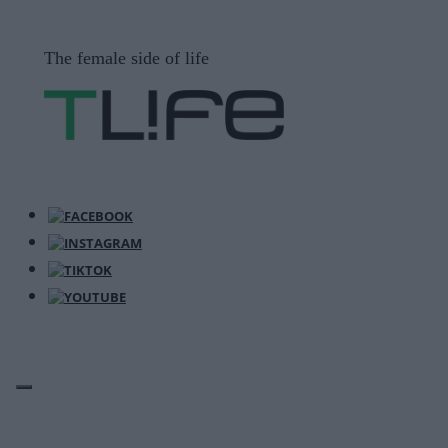
Μετάβαση
σε
The female side of life
περιεχόμενο
ΜΕΝΟΎ