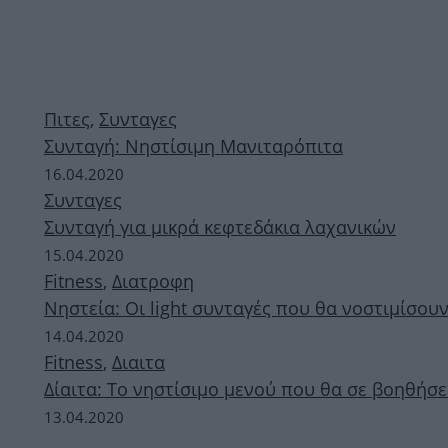
Πιτες
,
Συνταγες
Συνταγή: Νηστίσιμη Μανιταρόπιτα
16.04.2020
Συνταγες
Συνταγή για μικρά κεφτεδάκια λαχανικών
15.04.2020
Fitness
,
Διατροφη
Νηστεία: Οι light συνταγές που θα νοστιμίσου
14.04.2020
Fitness
,
Διαιτα
Δίαιτα: Το νηστίσιμο μενού που θα σε βοηθήσε
13.04.2020