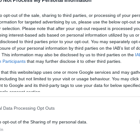
o Not Process My Personal Information
to opt-out of the sale, sharing to third parties, or processing of your per
τικές πηγές πλούσιες σε ασβέστιο
formation for targeted advertising by us, please use the below opt-out s
r selection. Please note that after your opt-out request is processed y
ποφύγεις για να μη πάρεις κιλά
eing interest-based ads based on personal information utilized by us or
disclosed to third parties prior to your opt-out. You may separately opt-
losure of your personal information by third parties on the IAB’s list of
. This information may also be disclosed by us to third parties on the
IA
έρας που κρύβει… πανίσχυρα διατροφικά μυστικά
Participants
that may further disclose it to other third parties.
 that this website/app uses one or more Google services and may gath
including but not limited to your visit or usage behaviour. You may click 
εις όλα τα θρεπτικά συστατικά χωρίς να στερηθείς 
 to Google and its third-party tags to use your data for below specifi
ogle consent section.
l Data Processing Opt Outs
κός απαντά
o opt-out of the Sharing of my personal data.
In
η λειτουργία του οργανισμού και το σώμα σου