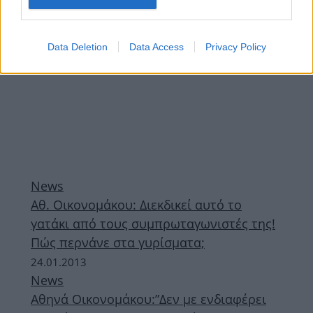
Data Deletion
Data Access
Privacy Policy
News
Αθ. Οικονομάκου: Διεκδικεί αυτό το
γατάκι από τους συμπρωταγωνιστές της!
Πώς περνάνε στα γυρίσματα;
24.01.2013
News
Αθηνά Οικονομάκου:”Δεν με ενδιαφέρει