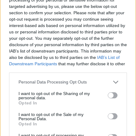
targeted advertising by us, please use the below opt-out
section to confirm your selection. Please note that after your
opt-out request is processed you may continue seeing
interest-based ads based on personal information utilized by
us or personal information disclosed to third parties prior to
your opt-out. You may separately opt-out of the further
disclosure of your personal information by third parties on the
IAB’s list of downstream participants. This information may
also be disclosed by us to third parties on the
IAB’s List of
Downstream Participants
that may further disclose it to other
third parties.
Please note that this website/app uses one or more Google
Personal Data Processing Opt Outs
News
services and may gather and store information including but
Α. Οικονομάκου- Η. Ματιάμπα: Μένουν
not limited to your visit or usage behaviour. You may click to
I want to opt-out of the Sharing of my
personal data.
grant or deny consent to Google and its third-party tags to
πλέον μαζί;
Opted In
use your data for below specified purposes in below Google
24.02.2013
consent section.
I want to opt-out of the Sale of my
News
Personal Data.
Opted In
Β. Λασκαράκη – Αθ. Οικονομάκου:
Αχώριστες και μετά τα γυρίσματα!
I want to opt-out of processing my