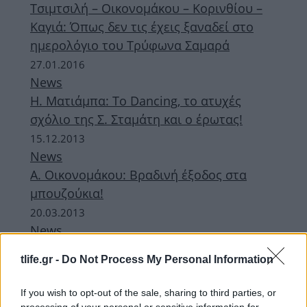
Τσιμτσιλή – Οικονομάκου – Κορινθίου –
Καγιά: Όπως δεν τις έχεις ξαναδεί στο
ημερολόγιο του Τρύφωνα Σαμαρά
27.01.2016
News
H. Ματιάμπα: Το Dancing, το ατυχές
σχόλιο της Σ. Σταμάτη και ο έρωτας!
15.12.2013
News
Α. Οικονομάκου: Βραδινή έξοδος στα
μπουζούκια!
20.03.2013
News
Α. Οικονομάκου – Β. Λασκαράκη: Βραδινή
tlife.gr -
Do Not Process My Personal Information
έξοδος με φίλους!
If you wish to opt-out of the sale, sharing to third parties, or
ΔΙΑΦΗΜΙΣΗ
processing of your personal or sensitive information for