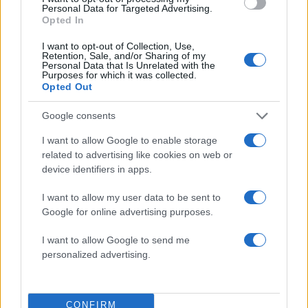
Personal Data for Targeted Advertising.
14.02.2013
Opted In
Beauty
I want to opt-out of Collection, Use,
Σε ποια “ανήκουν” όλα αυτά τα
Retention, Sale, and/or Sharing of my
Personal Data that Is Unrelated with the
καλλυντικά;
Purposes for which it was collected.
Opted Out
01.02.2013
News
Google consents
Αθ. Οικονομάκου για το πρόβλημα υγείας
I want to allow Google to enable storage
της: Ο γιατρός απορούσε πώς μπορώ και
related to advertising like cookies on web or
περπατάω!
device identifiers in apps.
01.02.2013
I want to allow my user data to be sent to
News
Google for online advertising purposes.
Aθ. Οικονομάκου: Αποφάσισε να
ανανεώσει την ντουλάπα της και το TLIFE
I want to allow Google to send me
personalized advertising.
την τσάκωσε στα ψώνια!
ΔΙΑΦΗΜΙΣΗ
CONFIRM