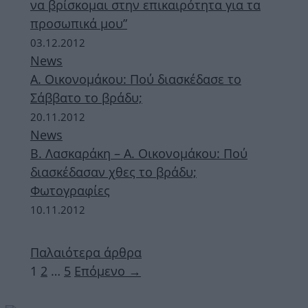
να βρίσκομαι στην επικαιρότητα για τα
προσωπικά μου”
03.12.2012
News
Α. Οικονομάκου: Πού διασκέδασε το
Σάββατο το βράδυ;
20.11.2012
News
Β. Λασκαράκη – Α. Οικονομάκου: Πού
διασκέδασαν χθες το βράδυ;
Φωτογραφίες
10.11.2012
Παλαιότερα άρθρα
Σελίδα
Σελίδα
Σελίδα
1
2
…
5
Επόμενο
→