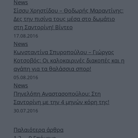
News
Σίσσυ Χρηστίδου – Θοδωρής Μαραντίνης:
Δες την πισίνα τους μέσα στο δωμάτιο
στη Σαντορίνη! Βίντεο
17.08.2016
News
Κωνσταντίνα Σπυροπούλου – Γιώργος
Κοτσοβός: Οι καλοκαιρινές διακοπές και η
αγάπη για τα θαλάσσια σπορ!
05.08.2016
News
Πηνελόπη Αναστασοπούλου: Στη
Σαντορίνη με την 4 μηνών κόρη της!
30.07.2016
Παλαιότερα άρθρα
Σελίδα
Σελίδα
Σελίδα