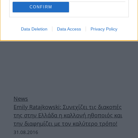
CONFIRM
ΔΙΑΦΗΜΙΣΗ
Data Deletion
Data Access
Privacy Policy
News
Emily Ratajkowski: Συνεχίζει τις διακοπές
της στην Ελλάδα η καλλονή ηθοποιός και
την διαφημίζει με τον καλύτερο τρόπο!
31.08.2016