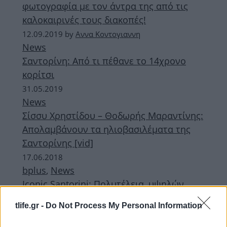
φωτογραφία με τον άντρα της από τις
καλοκαιρινές τους διακοπές!
12.09.2019
by
Αννα Κοντογιαννη
News
Σαντορίνη: Από τι πέθανε το 14χρονο
κορίτσι
31.05.2019
News
Σίσσυ Χρηστίδου – Θοδωρής Μαραντίνης:
Απολαμβάνουν τα ηλιοβασιλέματα της
Σαντορίνης [vid]
17.06.2018
bplus
,
News
Iconic Santorini: Πολυτέλεια, υψηλών
προδιαγραφών ανέσεις και θέα που κόβει
tlife.gr -
Do Not Process My Personal Information
την ανάσα!