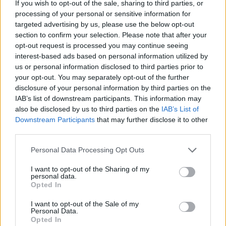
If you wish to opt-out of the sale, sharing to third parties, or
ΔΙΑΦΗΜΙΣΗ
processing of your personal or sensitive information for
targeted advertising by us, please use the below opt-out
section to confirm your selection. Please note that after your
opt-out request is processed you may continue seeing
interest-based ads based on personal information utilized by
us or personal information disclosed to third parties prior to
your opt-out. You may separately opt-out of the further
disclosure of your personal information by third parties on the
IAB’s list of downstream participants. This information may
also be disclosed by us to third parties on the
IAB’s List of
Downstream Participants
that may further disclose it to other
third parties.
Please note that this website/app uses one or more Google
Personal Data Processing Opt Outs
News
services and may gather and store information including but
Μπέττυ Μαγγίρα: Καλοκαιρινή απόδραση
not limited to your visit or usage behaviour. You may click to
I want to opt-out of the Sharing of my
personal data.
grant or deny consent to Google and its third-party tags to
στη Σαντορίνη! [pics,vids]
Opted In
use your data for below specified purposes in below Google
19.07.2017
consent section.
I want to opt-out of the Sale of my
News
Personal Data.
Opted In
Έλενα Παπαβασιλείου: Ξέγνοιαστες