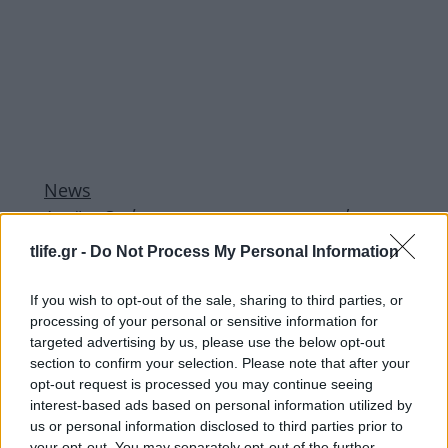
News
Αχαϊα: Θρήνος για τον επιχειρηματία που
σκοτώθηκε στα γενέθλιά του!
tlife.gr -
Do Not Process My Personal Information
News
Θεσσαλονίκη: Γνωστός επιχειρηματίας
If you wish to opt-out of the sale, sharing to third parties, or
processing of your personal or sensitive information for
βούτηξε στο κενό και σκοτώθηκε!
targeted advertising by us, please use the below opt-out
29.06.2011
section to confirm your selection. Please note that after your
News
opt-out request is processed you may continue seeing
Νεκρός σε τροχαίο πρωταγωνιστής των
interest-based ads based on personal information utilized by
us or personal information disclosed to third parties prior to
Jackass
your opt-out. You may separately opt-out of the further