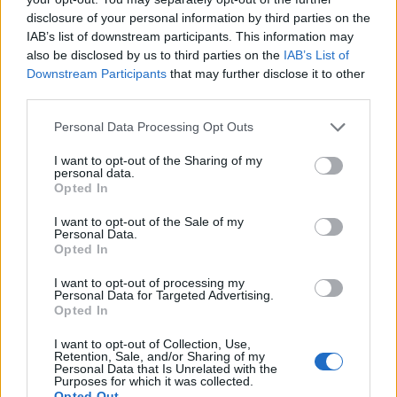
20.06.2011
disclosure of your personal information by third parties on the
News
IAB’s list of downstream participants. This information may
also be disclosed by us to third parties on the
IAB’s List of
Λάρισα: Πήγε να σκοτώσει τον πεθερό
Downstream Participants
that may further disclose it to other
του και σκοτώθηκε ο ίδιος!
third parties.
25.04.2011
Please note that this website/app uses one or more Google
News
Personal Data Processing Opt Outs
services and may gather and store information including but
Το τελευταίο αντίο στη Μιρέλα
not limited to your visit or usage behaviour. You may click to
I want to opt-out of the Sharing of my
personal data.
30.03.2011
grant or deny consent to Google and its third-party tags to
Opted In
use your data for below specified purposes in below Google
News
consent section.
I want to opt-out of the Sale of my
Aπίστευτες αποκαλύψεις για τον αθλητή
Personal Data.
που σκοτώθηκε με έλκηθρο-Δες το βίντεο
Opted In
I want to opt-out of processing my
ΔΙΑΦΗΜΙΣΗ
Personal Data for Targeted Advertising.
Opted In
I want to opt-out of Collection, Use,
Retention, Sale, and/or Sharing of my
Personal Data that Is Unrelated with the
Purposes for which it was collected.
Opted Out