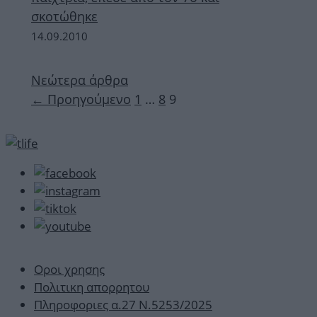
σκοτώθηκε
14.09.2010
Νεώτερα άρθρα
Σελίδα
Σελίδα
Σελίδα
←
Προηγούμενο
1
…
8
9
Οροι χρησης
Πολιτικη απορρητου
Πληροφοριες α.27 Ν.5253/2025