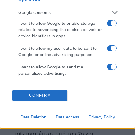
Google consents
I want to allow Google to enable storage
related to advertising like cookies on web or
device identifiers in apps.
I want to allow my user data to be sent to
News
Google for online advertising purposes.
Αστυνομικός παρέσυρε και σκότωσε
I want to allow Google to send me
κοριτσάκι που είχε βγεί να πει τα κάλαντα
personalized advertising.
05.01.2011
News
8χρονη έπεσε από τον 15ο όροφο
CONFIRM
προσπαθώντας να μιλήσει σε φίλο της!
14.09.2010
News
Data Deletion
Data Access
Privacy Policy
Θρήνος στο ελληνικό βόλεϊ – 17χρονη
παίχτρια, έπεσε από τον 7ο και