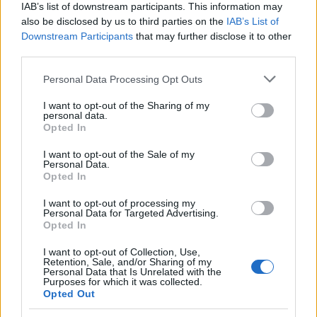
σου!
IAB’s list of downstream participants. This information may
also be disclosed by us to third parties on the
IAB’s List of
02.02.2018
by
Μαντη Περσακη
Downstream Participants
that may further disclose it to other
Γυμναστικη
third parties.
Ασκήσεις stretching για ευλυγισία και
Please note that this website/app uses one or more Google
Personal Data Processing Opt Outs
χαλάρωση
services and may gather and store information including but
01.02.2018
by
Ιωαννα Κουρου
not limited to your visit or usage behaviour. You may click to
I want to opt-out of the Sharing of my
personal data.
grant or deny consent to Google and its third-party tags to
Γυμναστικη
Opted In
use your data for below specified purposes in below Google
Ασκήσεις ελαστικότητας – stretching!
consent section.
I want to opt-out of the Sale of my
17.05.2016
Personal Data.
Opted In
Γυμναστικη
Ξεκούρασε τα πόδια σου! Διατάσεις και
I want to opt-out of processing my
Personal Data for Targeted Advertising.
ασκήσεις από τη Μάντη Περσάκη για να
Opted In
χαλαρώσεις…
I want to opt-out of Collection, Use,
Retention, Sale, and/or Sharing of my
ΔΙΑΦΗΜΙΣΗ
Personal Data that Is Unrelated with the
Purposes for which it was collected.
Opted Out