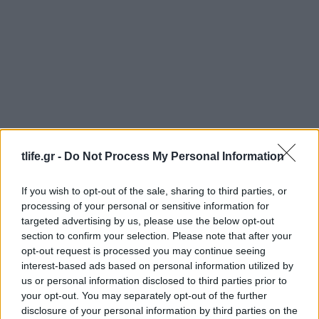
Fitness
,
Γυμναστικη
,
Υγεια
7 ασκήσεις stretching για να ανακουφίσεις
tlife.gr -
Do Not Process My Personal Information
την πιασμένη πλάτη
Fitness
,
Γυμναστικη
,
Υγεια
If you wish to opt-out of the sale, sharing to third parties, or
processing of your personal or sensitive information for
5 βασικές στάσεις yoga για ανάκτηση της
targeted advertising by us, please use the below opt-out
ευλυγισίας
section to confirm your selection. Please note that after your
26.04.2026
by
Αναστασια Βαπορακη
opt-out request is processed you may continue seeing
interest-based ads based on personal information utilized by
Γυμναστικη
us or personal information disclosed to third parties prior to
Μην ξεχνάς ποτέ τις ασκήσεις stretching…
your opt-out. You may separately opt-out of the further
γιατί είναι απαραίτητες για τους μύες
disclosure of your personal information by third parties on the