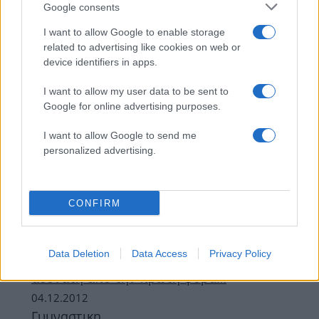
Google consents
I want to allow Google to enable storage
related to advertising like cookies on web or
device identifiers in apps.
I want to allow my user data to be sent to
Google for online advertising purposes.
I want to allow Google to send me
personalized advertising.
Fitness
Γιατί πονάς μετά από κάθε “μάθημα”
γυμναστικής; Tips για να το αποφύγεις…
CONFIRM
17.06.2013
Γυμναστικη
Data Deletion
Data Access
Privacy Policy
STRETCHING! Ασκήσεις για να δείχνεις πιο
αδύνατη από την πρώτη φορά…
04.12.2012
Γυμναστικη