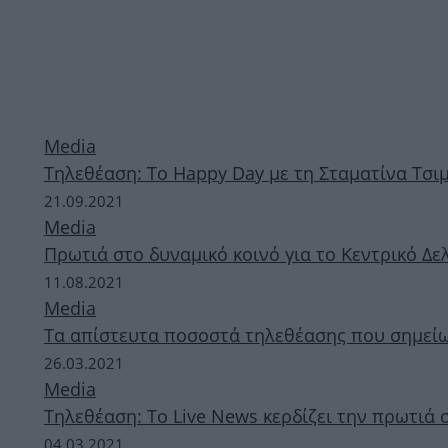
Media
Τηλεθέαση: Tο Happy Day με τη Σταματίνα Τσι
21.09.2021
Media
Πρωτιά στο δυναμικό κοινό για το Κεντρικό Δε
11.08.2021
Media
Τα απίστευτα ποσοστά τηλεθέασης που σημεί
26.03.2021
Media
Τηλεθέαση: Το Live News κερδίζει την πρωτιά
04.03.2021