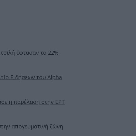
μτσιλή έφτασαν το 22%
λτίο Ειδήσεων του Alpha
ωσε η παρέλαση στην ΕΡΤ
 στην απογευματινή ζώνη