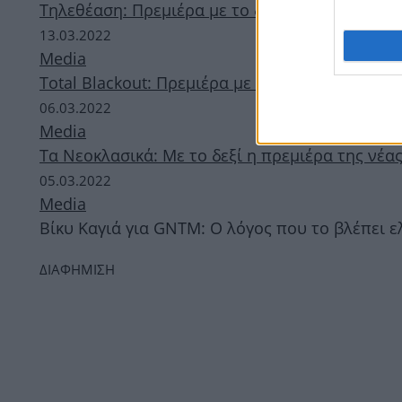
Τηλεθέαση: Πρεμιέρα με το δεξί για το Chart 
13.03.2022
Media
Total Blackout: Πρεμιέρα με το… δεξί στην τη
06.03.2022
Media
Τα Νεοκλασικά: Με το δεξί η πρεμιέρα της νέας
05.03.2022
Media
Βίκυ Καγιά για GNTM: Ο λόγος που το βλέπει 
ΔΙΑΦΗΜΙΣΗ