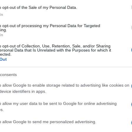
ς τηλεθεατές και την προηγούμενη εβδομάδα
o opt-out of the Sale of my Personal Data.
In
to opt-out of processing my Personal Data for Targeted
ing.
In
o opt-out of Collection, Use, Retention, Sale, and/or Sharing
ersonal Data that Is Unrelated with the Purposes for which it
lected.
Out
consents
o allow Google to enable storage related to advertising like cookies on
evice identifiers in apps.
o allow my user data to be sent to Google for online advertising
s.
 τηλεθέασης – Άγγιξε το 46,8% σε επιμέρους κοινό
to allow Google to send me personalized advertising.