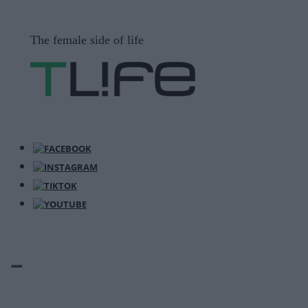
Μετάβαση
σε
The female side of life
περιεχόμενο
ΜΕΝΟΎ