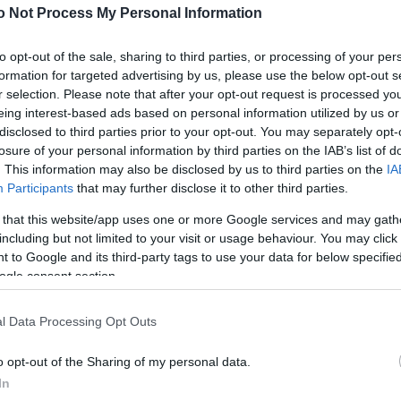
o Not Process My Personal Information
Χρηστίδου και Μάρκος Σεφερλής στην κορυφή τη σε
to opt-out of the sale, sharing to third parties, or processing of your per
formation for targeted advertising by us, please use the below opt-out s
 της σεζόν
r selection. Please note that after your opt-out request is processed y
eing interest-based ads based on personal information utilized by us or
disclosed to third parties prior to your opt-out. You may separately opt-
losure of your personal information by third parties on the IAB’s list of
γάλο λάθος να αναφερόμαστε στα νούμερα για την α
. This information may also be disclosed by us to third parties on the
IA
Participants
that may further disclose it to other third parties.
 that this website/app uses one or more Google services and may gath
including but not limited to your visit or usage behaviour. You may click 
 to Google and its third-party tags to use your data for below specifi
απημένες σειρές πρώτες στην επιλογή των τηλεθεα
ogle consent section.
l Data Processing Opt Outs
Survivor All Star – «Για κάποιους τους φαίνεται χα
o opt-out of the Sharing of my personal data.
In