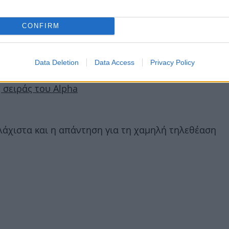
Show με τη Δέσποινα Βανδή
CONFIRM
λεθέαση για τον Αναστάσιο Ράμμο
Data Deletion
Data Access
Privacy Policy
 σειράς του Alpha
ελάχιστα και η απάντηση για τη χαμηλή τηλεθέαση