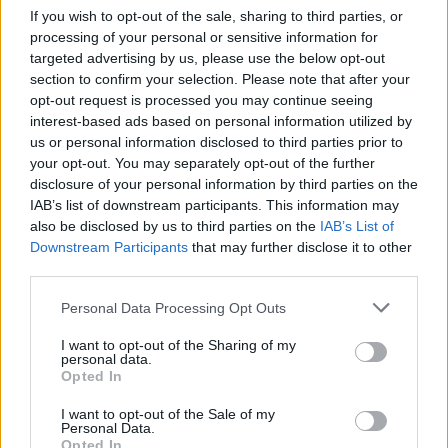
04.12.2019
by
Νικος Κοντομητρος
If you wish to opt-out of the sale, sharing to third parties, or
Διατροφη
processing of your personal or sensitive information for
targeted advertising by us, please use the below opt-out
Light συνταγές: Ζεστά ροφήματα με
section to confirm your selection. Please note that after your
τέλεια γεύση για να κάνεις το τέλειο
opt-out request is processed you may continue seeing
cocooning
interest-based ads based on personal information utilized by
us or personal information disclosed to third parties prior to
16.01.2019
by
Ιωαννα Κουρου
your opt-out. You may separately opt-out of the further
Συνταγες
disclosure of your personal information by third parties on the
Γλυκό ρόφημα με εσπεριδοειδή
IAB’s list of downstream participants. This information may
also be disclosed by us to third parties on the
IAB’s List of
15.01.2019
by
Ιωαννα Κουρου
Downstream Participants
that may further disclose it to other
Συνταγες
third parties.
Ζεστό latte με τσάι
Please note that this website/app uses one or more Google
Personal Data Processing Opt Outs
services and may gather and store information including but
ΔΙΑΦΗΜΙΣΗ
not limited to your visit or usage behaviour. You may click to
I want to opt-out of the Sharing of my
personal data.
grant or deny consent to Google and its third-party tags to
Opted In
use your data for below specified purposes in below Google
consent section.
I want to opt-out of the Sale of my
Personal Data.
Opted In