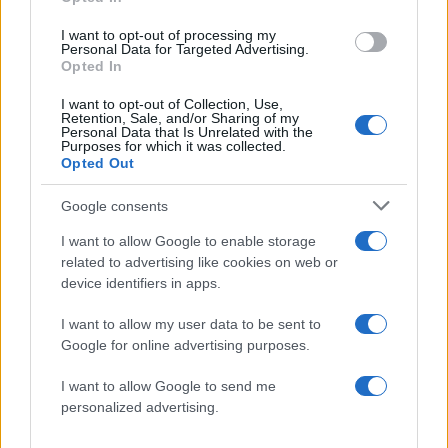
I want to opt-out of processing my
Personal Data for Targeted Advertising.
Opted In
I want to opt-out of Collection, Use,
Retention, Sale, and/or Sharing of my
Personal Data that Is Unrelated with the
Purposes for which it was collected.
Opted Out
Συνταγες
Ζεστή σοκολάτα με superfoods
Google consents
15.01.2019
by
Ιωαννα Κουρου
I want to allow Google to enable storage
Συνταγες
related to advertising like cookies on web or
Ρόφημα με μήλο και κράνα
device identifiers in apps.
15.01.2019
by
Ιωαννα Κουρου
I want to allow my user data to be sent to
Συνταγες
Google for online advertising purposes.
Ζεστό ρόφημα με κουρκουμά και μέλι
I want to allow Google to send me
15.01.2019
by
Ιωαννα Κουρου
personalized advertising.
Διατροφη
7 ζεστά ροφήματα που σε βοηθούν να