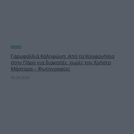
Γαρυφαλλιά Καληφώνη: Από τα Κουφονήσια
στην Πάρο για διακοπές, χωρίς τον Χρήστο
Μάστορα – Φωτογραφίες
06.08.2026