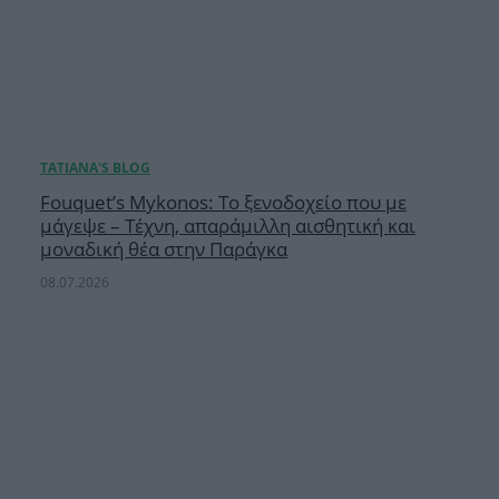
Fouquet’s Mykonos: Το ξενοδοχείο που με
μάγεψε – Τέχνη, απαράμιλλη αισθητική και
μοναδική θέα στην Παράγκα
08.07.2026