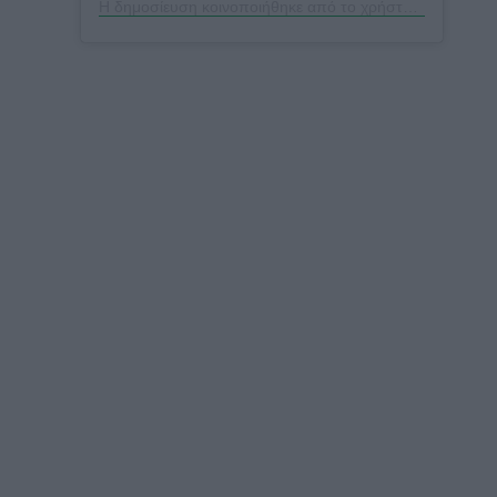
Η δημοσίευση κοινοποιήθηκε από το χρήστη Tatiana Stefanidou (@tatistefanidou)