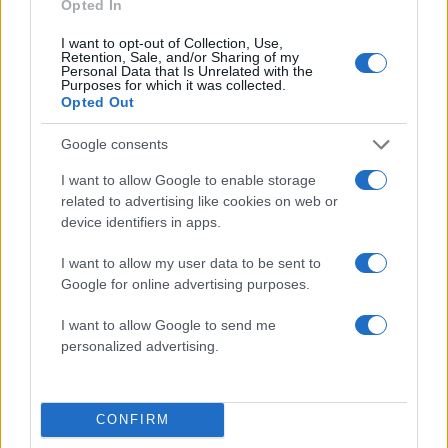
Ζώδια: Προβλέψεις για σήμερα (13/1)
Opted In
12.01.2018
I want to opt-out of Collection, Use,
News
,
Ημερησιες
Retention, Sale, and/or Sharing of my
Personal Data that Is Unrelated with the
Ζώδια: Προβλέψεις για σήμερα (12/1)
Purposes for which it was collected.
Opted Out
12.01.2018
News
,
Ημερησιες
Google consents
Ζώδια: Προβλέψεις για σήμερα
I want to allow Google to enable storage
(11/1/2018)
related to advertising like cookies on web or
10.01.2018
device identifiers in apps.
News
,
Ημερησιες
I want to allow my user data to be sent to
Ζώδια: Προβλέψεις για σήμερα
Google for online advertising purposes.
(10/1/2018)
I want to allow Google to send me
09.01.2018
personalized advertising.
News
,
Ημερησιες
Ζώδια: Προβλέψεις για σήμερα (9/1/2018)
CONFIRM
ΔΙΑΦΗΜΙΣΗ