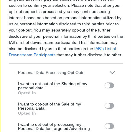
Ζωδια
section to confirm your selection. Please note that after your
Ζώδια: Οι ερωτικές αστρολογικές
opt-out request is processed you may continue seeing
προβλέψεις της εβδομάδας (από 15 έως
interest-based ads based on personal information utilized by
21 Ιανουαρίου 2018)
us or personal information disclosed to third parties prior to
your opt-out. You may separately opt-out of the further
disclosure of your personal information by third parties on the
ΔΙΑΦΗΜΙΣΗ
IAB’s list of downstream participants. This information may
also be disclosed by us to third parties on the
IAB’s List of
Downstream Participants
that may further disclose it to other
third parties.
Please note that this website/app uses one or more Google
Personal Data Processing Opt Outs
services and may gather and store information including but
not limited to your visit or usage behaviour. You may click to
I want to opt-out of the Sharing of my
personal data.
grant or deny consent to Google and its third-party tags to
Opted In
use your data for below specified purposes in below Google
consent section.
I want to opt-out of the Sale of my
Personal Data.
Opted In
News
,
Ημερησιες
I want to opt-out of processing my
Personal Data for Targeted Advertising.