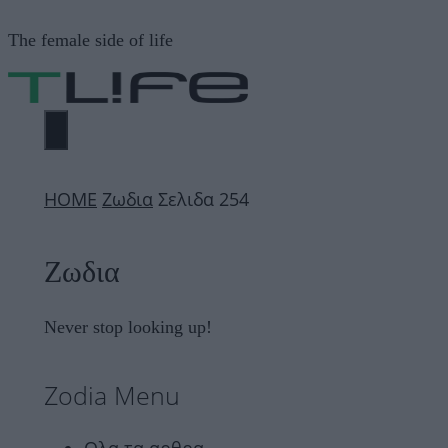
Μετάβαση
The female side of life
σε
περιεχόμενο
ΜΕΝΟΎ
ΗΟΜΕ
Ζωδια
Σελιδα 254
Ζωδια
Never stop looking up!
Zodia Menu
Ολα τα αρθρα