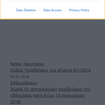
Data Deletion
Data Access
Privacy Policy
News
,
Ημερησιες
Ζώδια: Προβλέψεις για σήμερα 8/1/2018
07.01.2018
Εβδομαδιαιες
ΖΩΔΙΑ: Οι αστρολογικές προβλέψεις της
εβδομάδας (από 8 έως 14 Ιανουαρίου
2018)