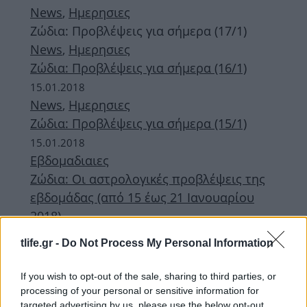
News
,
Ημερησιες
Ζώδια: Προβλέψεις για σήμερα (17/1)
News
,
Ημερησιες
Ζώδια: Προβλέψεις για σήμερα (16/1)
15.01.2018
News
,
Ημερησιες
Ζώδια: Προβλέψεις για σήμερα (15/1)
15.01.2018
Εβδομαδιαιες
Ζώδια: Οι αστρολογικές προβλέψεις της
εβδομάδας (από 15 έως 21 Ιανουαρίου
2018)
14.01.2018
tlife.gr -
Do Not Process My Personal Information
News
,
Ημερησιες
Ζώδια: Προβλέψεις για σήμερα (14/1)
If you wish to opt-out of the sale, sharing to third parties, or
13.01.2018
processing of your personal or sensitive information for
targeted advertising by us, please use the below opt-out