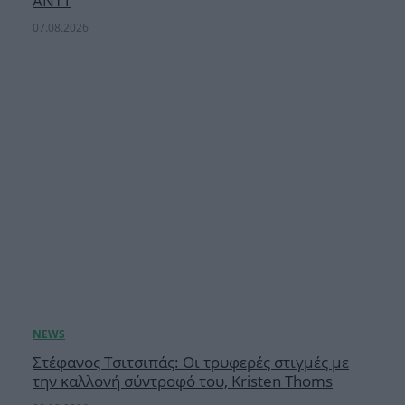
ΑΝΤ1
07.08.2026
Στέφανος Τσιτσιπάς: Οι τρυφερές στιγμές με
την καλλονή σύντροφό του, Kristen Thoms