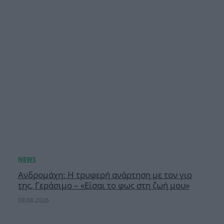
Ανδρομάχη: Η τρυφερή ανάρτηση με τον γιο
της, Γεράσιμο – «Είσαι το φως στη ζωή μου»
08.08.2026