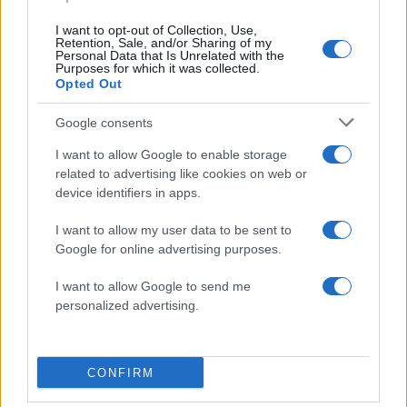
I want to opt-out of Collection, Use,
Retention, Sale, and/or Sharing of my
Personal Data that Is Unrelated with the
Purposes for which it was collected.
Opted Out
Google consents
I want to allow Google to enable storage
related to advertising like cookies on web or
device identifiers in apps.
I want to allow my user data to be sent to
Google for online advertising purposes.
I want to allow Google to send me
personalized advertising.
Τζάστιν και Χείλι Μπίμπερ: Βόλτα για σούσι στο
Λος Άντζελες με casual looks αλλά και ένα
«αμήχανο vibe» που δεν πέρασε απαρατήρητο
CONFIRM
07.08.2026