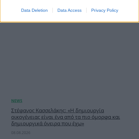
Data Deletion
Data Access
Privacy Policy
Στέφανος Κασσελάκης: «Η δημιουργία
οικογένειας είναι ένα από τα πιο όμορφα και
δημιουργικά όνειρα που έχω»
08.08.2026