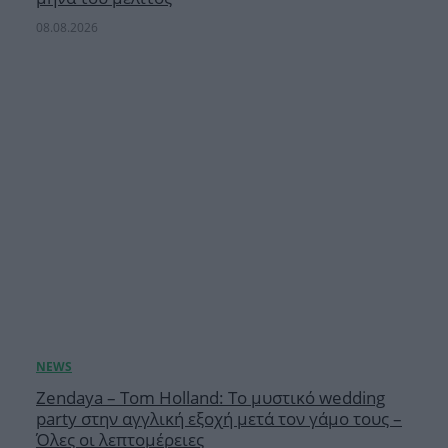
08.08.2026
Zendaya – Tom Holland: Το μυστικό wedding
party στην αγγλική εξοχή μετά τον γάμο τους –
Όλες οι λεπτομέρειες