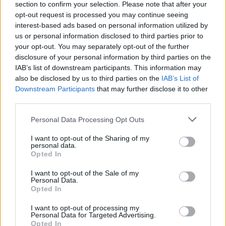
section to confirm your selection. Please note that after your
opt-out request is processed you may continue seeing
interest-based ads based on personal information utilized by
us or personal information disclosed to third parties prior to
your opt-out. You may separately opt-out of the further
disclosure of your personal information by third parties on the
IAB’s list of downstream participants. This information may
also be disclosed by us to third parties on the
IAB’s List of
Downstream Participants
that may further disclose it to other
third parties.
Please note that this website/app uses one or more Google
Personal Data Processing Opt Outs
services and may gather and store information including but
not limited to your visit or usage behaviour. You may click to
I want to opt-out of the Sharing of my
personal data.
grant or deny consent to Google and its third-party tags to
Opted In
use your data for below specified purposes in below Google
consent section.
I want to opt-out of the Sale of my
Personal Data.
Λίλα Μπακλέση: Η πρώτη φωτογραφία μέσα
Opted In
από το μαιευτήριο μετά τη γέννηση του γιου
της
I want to opt-out of processing my
Personal Data for Targeted Advertising.
08.08.2026
Opted In