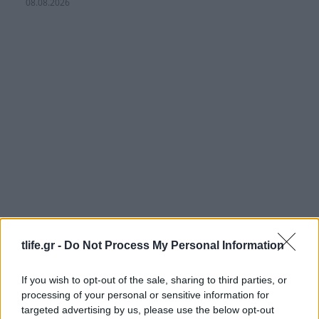
08.08.2026
tlife.gr -
Do Not Process My Personal Information
Γιάννης Παπαμιχαήλ: Ξεκαθαρίζει τι εννοούσε
με την «απαγόρευση» της χρήσης φωτογραφιών
If you wish to opt-out of the sale, sharing to third parties, or
της Αλίκης Βουγιουκλάκη
processing of your personal or sensitive information for
targeted advertising by us, please use the below opt-out
08.08.2026