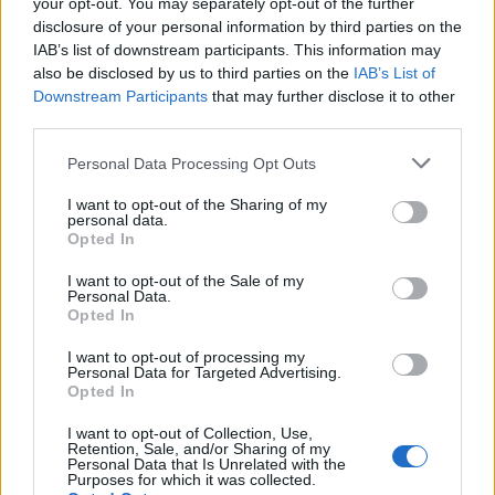
your opt-out. You may separately opt-out of the further
disclosure of your personal information by third parties on the
IAB’s list of downstream participants. This information may
Ανδρομάχη: «Κάποιοι άντρες είναι απλά
also be disclosed by us to third parties on the
IAB’s List of
κατώτεροι των περιστάσεων»
Downstream Participants
that may further disclose it to other
third parties.
09.08.2026
Please note that this website/app uses one or more Google
Personal Data Processing Opt Outs
services and may gather and store information including but
not limited to your visit or usage behaviour. You may click to
I want to opt-out of the Sharing of my
personal data.
grant or deny consent to Google and its third-party tags to
Opted In
use your data for below specified purposes in below Google
consent section.
I want to opt-out of the Sale of my
Personal Data.
Opted In
I want to opt-out of processing my
Personal Data for Targeted Advertising.
Opted In
I want to opt-out of Collection, Use,
Retention, Sale, and/or Sharing of my
Personal Data that Is Unrelated with the
Purposes for which it was collected.