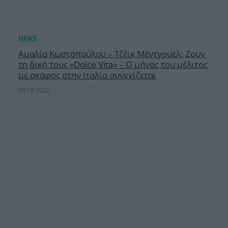
Αμαλία Κωστοπούλου – Τζέικ Μέντγουελ: Ζουν
τη δική τους «Dolce Vita» – Ο μήνας του μέλιτος
με σκάφος στην Ιταλία συνεχίζεται
09.08.2026