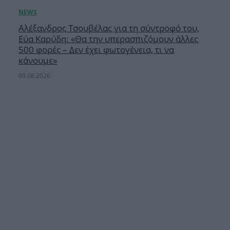
Αλέξανδρος Τσουβέλας για τη σύντροφό του,
Εύα Καρύδη: «Θα την υπερασπιζόμουν άλλες
500 φορές – Δεν έχει φωτογένεια, τι να
κάνουμε»
09.08.2026