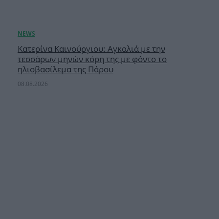
Κατερίνα Καινούργιου: Αγκαλιά με την
τεσσάρων μηνών κόρη της με φόντο το
ηλιοβασίλεμα της Πάρου
08.08.2026