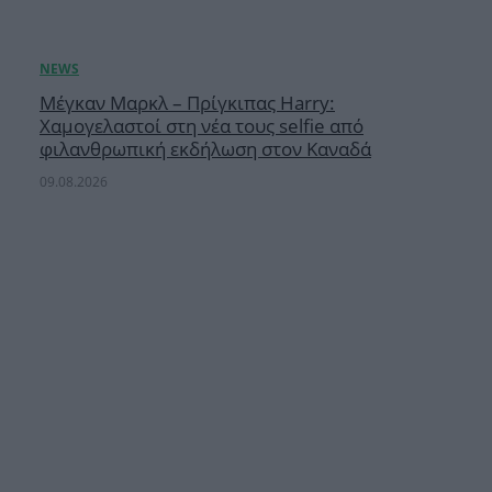
Μέγκαν Μαρκλ – Πρίγκιπας Harry:
Χαμογελαστοί στη νέα τους selfie από
φιλανθρωπική εκδήλωση στον Καναδά
09.08.2026