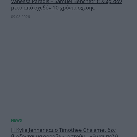
Vanessa Paradis – Samuel Benchetrit: Χώρισαν
μετά από σχεδόν 10 χρόνια σχέσης
09.08.2026
Η Kylie Jenner και ο Timothee Chalamet δεν
βιάζονται να αρραβωνιαστούν – «Είναι πολύ