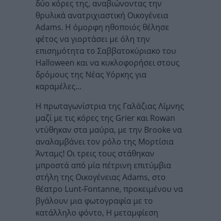
δύο κόρες της, αναβιώνοντας την
θρυλικά ανατριχιαστική Οικογένεια
Adams. Η όμορφη ηθοποιός θέλησε
φέτος να γιορτάσει με όλη την
επισημότητα το Σαββατοκύριακο του
Halloween και να κυκλοφορήσει στους
δρόμους της Νέας Υόρκης για
καραμέλες…
Η πρωταγωνίστρια της Γαλάζιας Λίμνης
μαζί με τις κόρες της Grier και Rowan
ντύθηκαν στα μαύρα, με την Brooke να
αναλαμβάνει τον ρόλο της Μορτίσια
Άνταμς! Οι τρεις τους στάθηκαν
μπροστά από μία πέτρινη επιτύμβια
στήλη της Οικογένειας Adams, στο
θέατρο Lunt-Fontanne, προκειμένου να
βγάλουν μια φωτογραφία με το
κατάλληλο φόντο, Η μεταμφίεση