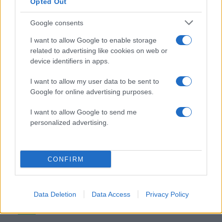
Opted Out
H Βαλέρια Χοψονίδου βάφτισε τον μονάκριβο
Google consents
γιο της στην Βουλιαγμένη – Φωτογραφίες
I want to allow Google to enable storage
09.08.2026
related to advertising like cookies on web or
device identifiers in apps.
I want to allow my user data to be sent to
Google for online advertising purposes.
I want to allow Google to send me
personalized advertising.
CONFIRM
Data Deletion
Data Access
Privacy Policy