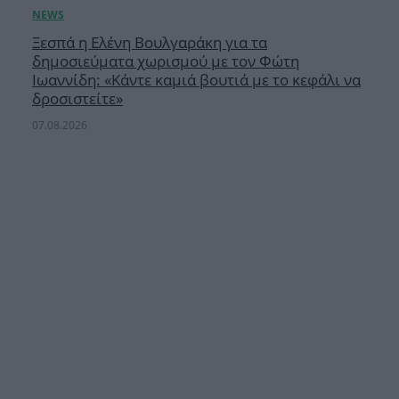
Ξεσπά η Ελένη Βουλγαράκη για τα
δημοσιεύματα χωρισμού με τον Φώτη
Ιωαννίδη: «Κάντε καμιά βουτιά με το κεφάλι να
δροσιστείτε»
07.08.2026