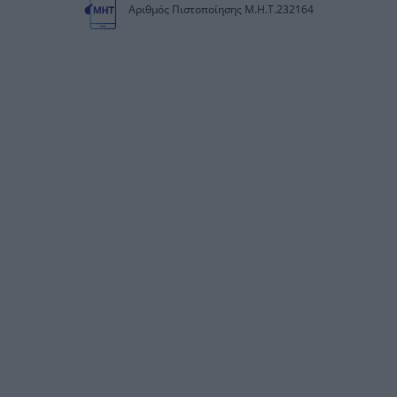
Αριθμός Πιστοποίησης Μ.Η.Τ.232164