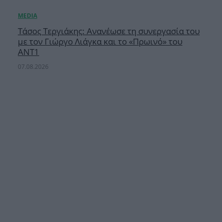
Τάσος Τεργιάκης: Ανανέωσε τη συνεργασία του
με τον Γιώργο Λιάγκα και το «Πρωινό» του
ΑΝΤ1
07.08.2026