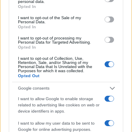
personal data.
grant or deny consent to Google and its third-party tags to
Opted In
use your data for below specified purposes in below Google
consent section.
I want to opt-out of the Sale of my
Personal Data.
Δεν είσαι υπερβολική, είναι οι ορμόνες: Τι
Opted In
συμβαίνει με τον ύπνο στο πρώτο τρίμηνο
I want to opt-out of processing my
15.05.2026
Personal Data for Targeted Advertising.
Opted In
I want to opt-out of Collection, Use,
Retention, Sale, and/or Sharing of my
Personal Data that Is Unrelated with the
Purposes for which it was collected.
Opted Out
Google consents
I want to allow Google to enable storage
related to advertising like cookies on web or
device identifiers in apps.
I want to allow my user data to be sent to
Google for online advertising purposes.