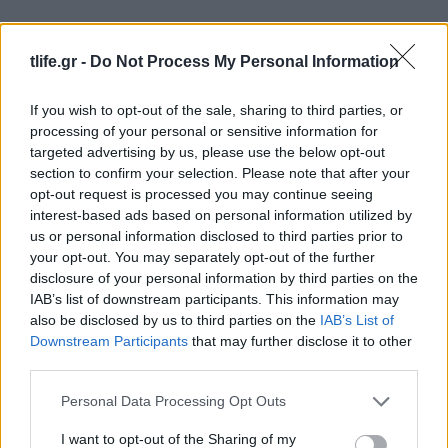
tlife.gr -
Do Not Process My Personal Information
Φίλιππος Μιχόπουλος – Κωνσταντίνα
Ευρυπίδου: Αγκαλιασμένοι και ερωτευμένοι
If you wish to opt-out of the sale, sharing to third parties, or
ποζάρουν στο ηλιοβασίλεμα της Σαντορίνης
processing of your personal or sensitive information for
targeted advertising by us, please use the below opt-out
07.08.2026
section to confirm your selection. Please note that after your
opt-out request is processed you may continue seeing
interest-based ads based on personal information utilized by
us or personal information disclosed to third parties prior to
your opt-out. You may separately opt-out of the further
disclosure of your personal information by third parties on the
IAB’s list of downstream participants. This information may
also be disclosed by us to third parties on the
IAB’s List of
Downstream Participants
that may further disclose it to other
third parties.
Please note that this website/app uses one or more Google
Personal Data Processing Opt Outs
services and may gather and store information including but
not limited to your visit or usage behaviour. You may click to
I want to opt-out of the Sharing of my