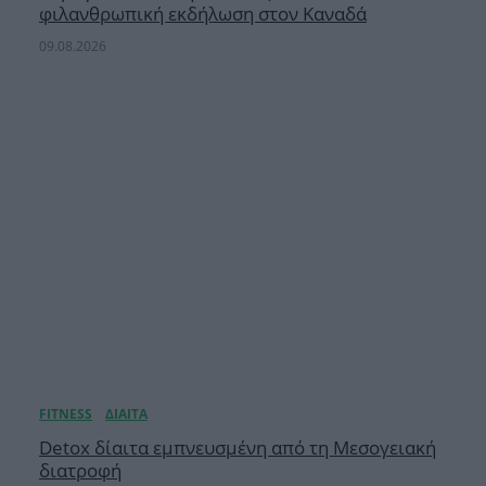
φιλανθρωπική εκδήλωση στον Καναδά
09.08.2026
Detox δίαιτα εμπνευσμένη από τη Μεσογειακή
διατροφή