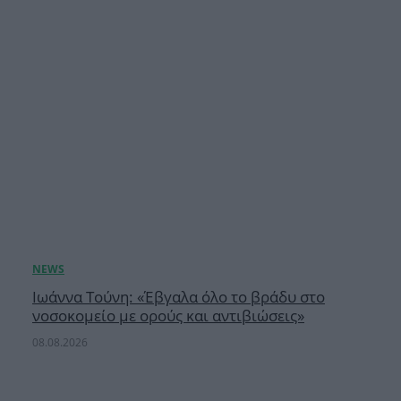
Ιωάννα Τούνη: «Έβγαλα όλο το βράδυ στο
νοσοκομείο με ορούς και αντιβιώσεις»
08.08.2026