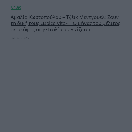
Αμαλία Κωστοπούλου – Τζέικ Μέντγουελ: Ζουν
τη δική τους «Dolce Vita» – Ο μήνας του μέλιτος
με σκάφος στην Ιταλία συνεχίζεται
09.08.2026