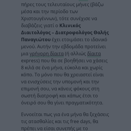
πήρες τους τελευταίους μήνες (βάζω
μέσα και την περίοδο των
Χριστουγέννων), τότε συνέχισε να
διαβάζεις γιατί ο
Κλινικός
Διαιτολόγος – Διατροφολόγος Θαλής
Παναγιώτου
έχει ετοιμάσει το ιδανικό
μενού. Αυτήν την εβδομάδα προτείνει
μια
γρήγορη δίαιτα
(ή αλλιώς
δίαιτα
express)
που θα σε βοηθήσει να χάσεις
8 κιλά σε ένα μήνα, εύκολα και χωρίς
κόπο. Το μόνο που θα χρειαστεί είναι
να ενισχύσεις την υπομονή και την
επιμονή σου, να κάνεις φόκους στη
σωστή διατροφή και κάπως έτσι το
όνειρό σου θα γίνει πραγματικότητα.
Εννοείται πως για ένα μήνα θα ξεχάσεις
τις ατασθαλίες και τις
free days,
θα
πρέπει να είσαι συνεπής με το