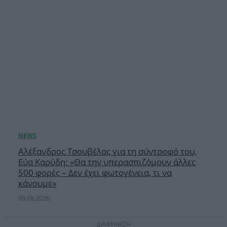
Αλέξανδρος Τσουβέλας για τη σύντροφό του,
Εύα Καρύδη: «Θα την υπερασπιζόμουν άλλες
500 φορές – Δεν έχει φωτογένεια, τι να
κάνουμε»
09.08.2026
ΔΙΑΦΗΜΙΣΗ