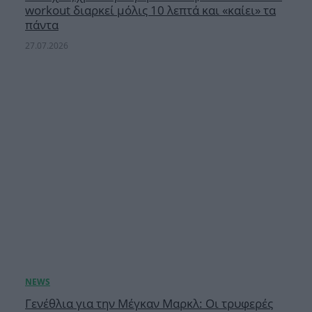
workout διαρκεί μόλις 10 λεπτά και «καίει» τα
πάντα
27.07.2026
Γενέθλια για την Μέγκαν Μαρκλ: Οι τρυφερές