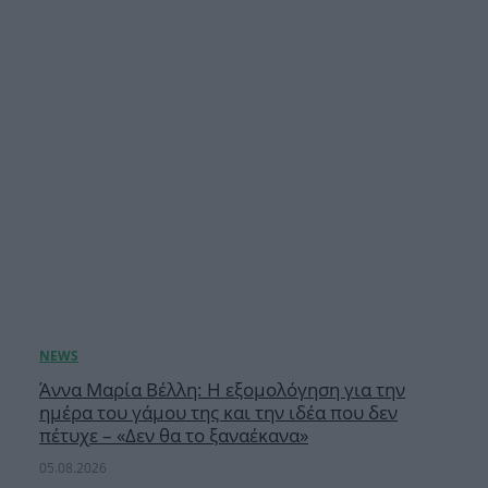
Άννα Μαρία Βέλλη: Η εξομολόγηση για την
ημέρα του γάμου της και την ιδέα που δεν
πέτυχε – «Δεν θα το ξαναέκανα»
05.08.2026