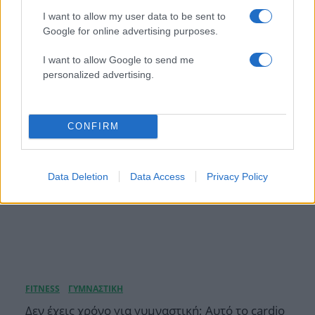
σύντροφό της, Σπύρο Κατσαγάνη –
I want to allow my user data to be sent to
Αποκλειστικές Φωτογραφίες
Google for online advertising purposes.
04.08.2026
I want to allow Google to send me
personalized advertising.
CONFIRM
Data Deletion
Data Access
Privacy Policy
Δεν έχεις χρόνο για γυμναστική; Αυτό το cardio