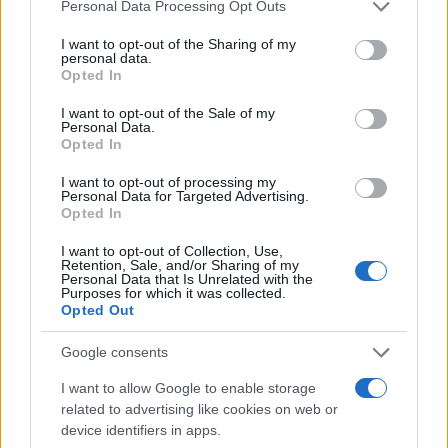
Please note that this website/app uses one or more Google
Personal Data Processing Opt Outs
services and may gather and store information including but
Lymphatic Walking: Η πιο εύκολη μορφή
not limited to your visit or usage behaviour. You may click to
I want to opt-out of the Sharing of my
άσκησης που μπορείς να κάνεις κάθε μέρα
personal data.
grant or deny consent to Google and its third-party tags to
Opted In
29.07.2026
use your data for below specified purposes in below Google
consent section.
I want to opt-out of the Sale of my
Personal Data.
Opted In
I want to opt-out of processing my
Personal Data for Targeted Advertising.
Opted In
I want to opt-out of Collection, Use,
Retention, Sale, and/or Sharing of my
Personal Data that Is Unrelated with the
Purposes for which it was collected.
Opted Out
Google consents
I want to allow Google to enable storage
related to advertising like cookies on web or
device identifiers in apps.
Νία Βαρντάλος: Διακοπές στην Αντίπαρο με τον