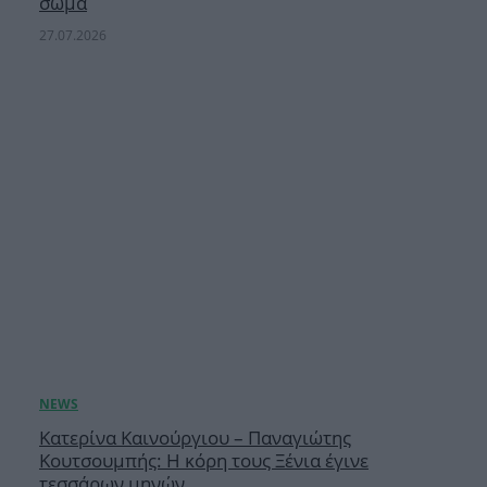
σώμα
27.07.2026
Κατερίνα Καινούργιου – Παναγιώτης
Κουτσουμπής: Η κόρη τους Ξένια έγινε
τεσσάρων μηνών