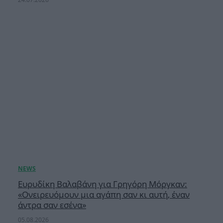
Ευρυδίκη Βαλαβάνη για Γρηγόρη Μόργκαν:
«Oνειρευόμουν μια αγάπη σαν κι αυτή, έναν
άντρα σαν εσένα»
05.08.2026