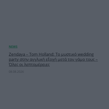
Zendaya – Tom Holland: Το μυστικό wedding
party στην αγγλική εξοχή μετά τον γάμο τους –
Όλες οι λεπτομέρειες
08.08.2026