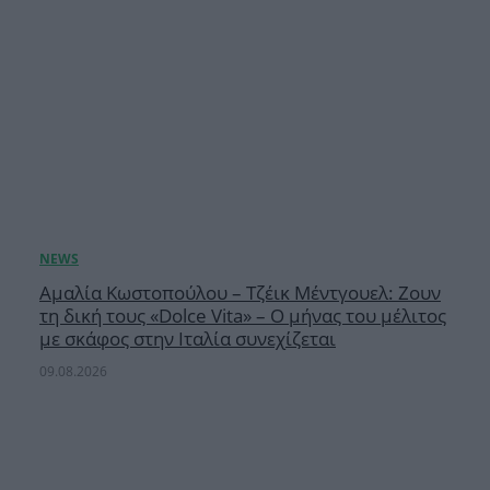
Αμαλία Κωστοπούλου – Τζέικ Μέντγουελ: Ζουν
τη δική τους «Dolce Vita» – Ο μήνας του μέλιτος
με σκάφος στην Ιταλία συνεχίζεται
09.08.2026