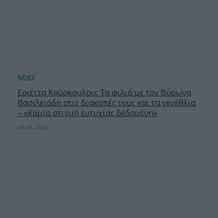
Εριέττα Κούρκουλου: Τα φιλιά με τον Βύρωνα
Βασιλειάδη στις διακοπές τους και τα γενέθλια
– «Καμία στιγμή ευτυχίας δεδομένη»
08.08.2026