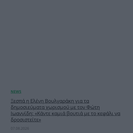
Ξεσπά η Ελένη Βουλγαράκη για τα
δημοσιεύματα χωρισμού με τον Φώτη
Ιωαννίδη: «Κάντε καμιά βουτιά με το κεφάλι να
δροσιστείτε»
07.08.2026