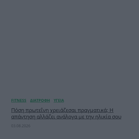
Πόση πρωτεΐνη χρειάζεσαι πραγματικά; Η
απάντηση αλλάζει ανάλογα με την ηλικία σου
03.08.2026