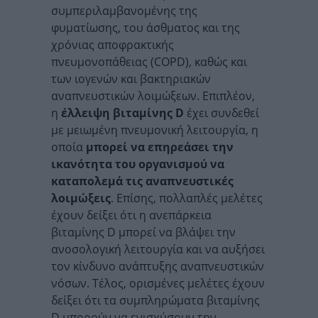
συμπεριλαμβανομένης της
φυματίωσης, του άσθματος και της
χρόνιας αποφρακτικής
πνευμονοπάθειας (COPD), καθώς και
των ιογενών και βακτηριακών
αναπνευστικών λοιμώξεων. Επιπλέον,
η
έλλειψη βιταμίνης D
έχει συνδεθεί
με μειωμένη πνευμονική λειτουργία, η
οποία
μπορεί να επηρεάσει την
ικανότητα του οργανισμού να
καταπολεμά τις αναπνευστικές
λοιμώξεις
. Επίσης, πολλαπλές μελέτες
έχουν δείξει ότι η ανεπάρκεια
βιταμίνης D μπορεί να βλάψει την
ανοσολογική λειτουργία και να αυξήσει
τον κίνδυνο ανάπτυξης αναπνευστικών
νόσων. Τέλος, ορισμένες μελέτες έχουν
δείξει ότι τα συμπληρώματα βιταμίνης
D μπορούν να ενισχύσουν την