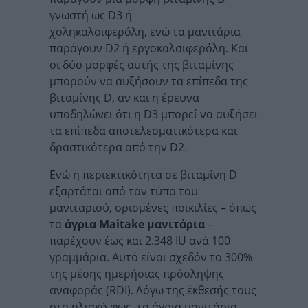
γνωστή ως D3 ή
χοληκαλσιφερόλη, ενώ τα μανιτάρια
παράγουν D2 ή εργοκαλσιφερόλη. Και
οι δύο μορφές αυτής της βιταμίνης
μπορούν να αυξήσουν τα επίπεδα της
βιταμίνης D, αν και η έρευνα
υποδηλώνει ότι η D3 μπορεί να αυξήσει
τα επίπεδα αποτελεσματικότερα και
δραστικότερα από την D2.
Ενώ η περιεκτικότητα σε βιταμίνη D
εξαρτάται από τον τύπο του
μανιταριού, ορισμένες ποικιλίες – όπως
τα
άγρια Maitake μανιτάρια
–
παρέχουν έως και 2.348 IU ανά 100
γραμμάρια. Αυτό είναι σχεδόν το 300%
της μέσης ημερήσιας πρόσληψης
αναφοράς (RDI). Λόγω της έκθεσής τους
στο ηλιακό φως, τα άγρια μανιτάρια