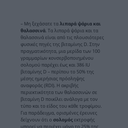
– Μη ξεχάσατε τα
λιπαρά ψάρια και
θαλασσινά
. Τα λιπαρά ψάρια και τα
θαλασσινά είναι από τις πλουσιότερες
φυσικές πηγές της βιταμίνης D. Στην
πραγματικότητα, μια μερίδα των 100
γραμμαρίων κονσερβοποιημένου
σολομού παρέχει έως και 386 IU
βιταμίνης D – περίπου το 50% της
μέσης ημερήσιας πρόσληψης
αναφοράς (RDI). Η ακριβής
περιεκτικότητα των θαλασσινών σε
βιταμίνη D ποικίλει ανάλογα με τον
τύπο και το είδος του κάθε τροφίμου.
Για παράδειγμα, ορισμένες έρευνες
δείχνουν ότι ο
σολομός
εκτροφής
μπορεί να περιέχει μόνο το 25% της