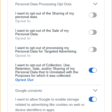
φωτογραφία και το μήνυμα του συντρόφου της
Please note that this website/app uses one or more Google
Personal Data Processing Opt Outs
services and may gather and store information including but
07.08.2026
not limited to your visit or usage behaviour. You may click to
I want to opt-out of the Sharing of my
personal data.
grant or deny consent to Google and its third-party tags to
Opted In
use your data for below specified purposes in below Google
consent section.
I want to opt-out of the Sale of my
Personal Data.
Opted In
I want to opt-out of processing my
Personal Data for Targeted Advertising.
Opted In
I want to opt-out of Collection, Use,
Retention, Sale, and/or Sharing of my
Personal Data that Is Unrelated with the
Purposes for which it was collected.
Opted Out
Google consents
I want to allow Google to enable storage
5 καλοκαιρινά φρούτα πλούσια σε φυτικές ίνες
related to advertising like cookies on web or
για καλύτερη πέψη και μεγαλύτερο κορεσμό
device identifiers in apps.