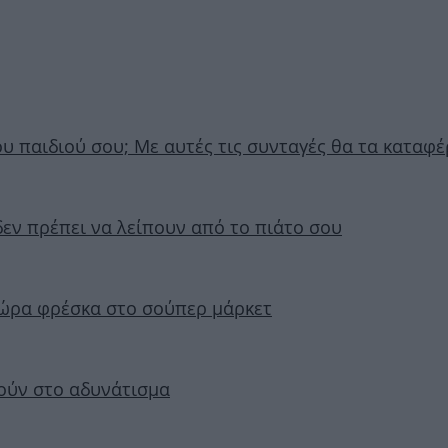
υ παιδιού σου; Με αυτές τις συνταγές θα τα καταφέ
δεν πρέπει να λείπουν από το πιάτο σου
τώρα φρέσκα στο σούπερ μάρκετ
θούν στο αδυνάτισμα