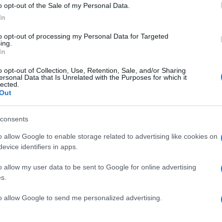
o opt-out of the Sale of my Personal Data.
In
to opt-out of processing my Personal Data for Targeted
ing.
In
o opt-out of Collection, Use, Retention, Sale, and/or Sharing
ersonal Data that Is Unrelated with the Purposes for which it
lected.
Out
consents
o allow Google to enable storage related to advertising like cookies on
evice identifiers in apps.
o allow my user data to be sent to Google for online advertising
ρα το αγαπημένο τροπικό φρούτο
s.
to allow Google to send me personalized advertising.
κά που μπορείς να καταναλώνεις άφοβα σε ποσότητε