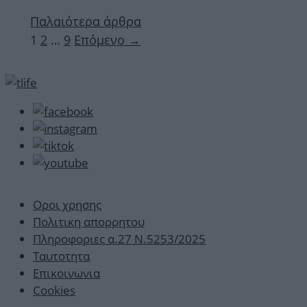
Παλαιότερα άρθρα
Σελίδα
Σελίδα
Σελίδα
1
2
…
9
Επόμενο
→
Οροι χρησης
Πολιτικη απορρητου
Πληροφοριες α.27 Ν.5253/2025
Ταυτοτητα
Επικοινωνια
Cookies