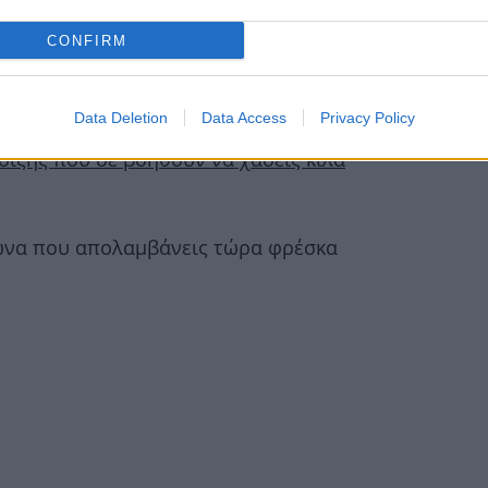
CONFIRM
Data Deletion
Data Access
Privacy Policy
οιξης που σε βοηθούν να χάσεις κιλά
μώνα που απολαμβάνεις τώρα φρέσκα