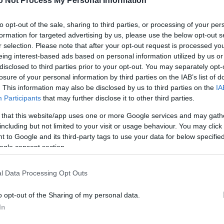
o Not Process My Personal Information
to opt-out of the sale, sharing to third parties, or processing of your per
ς για καλύτερη πέψη και μεγαλύτερο κορεσμό
formation for targeted advertising by us, please use the below opt-out s
r selection. Please note that after your opt-out request is processed y
σεις στη διατροφή σου;
eing interest-based ads based on personal information utilized by us or
disclosed to third parties prior to your opt-out. You may separately opt-
losure of your personal information by third parties on the IAB’s list of
. This information may also be disclosed by us to third parties on the
IA
ηρήσεις αν εντάξεις αυτή τη συνήθεια στην καθημερ
Participants
that may further disclose it to other third parties.
 that this website/app uses one or more Google services and may gath
including but not limited to your visit or usage behaviour. You may click 
ις στη διατροφή σου τον Μάρτιο;
 to Google and its third-party tags to use your data for below specifi
ogle consent section.
l Data Processing Opt Outs
ρτιζόλης και βελτιώνει τον ύπνο
o opt-out of the Sharing of my personal data.
In
μβρη και πώς θα τα απολαύσεις