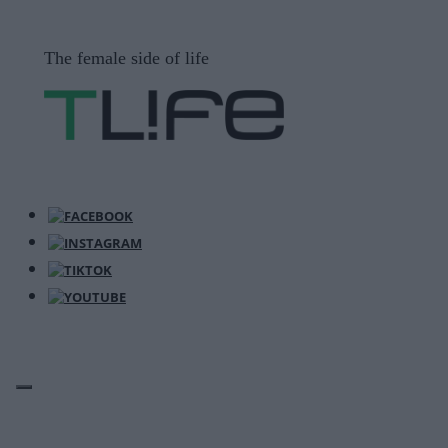
Μετάβαση
σε
The female side of life
περιεχόμενο
ΜΕΝΟΎ