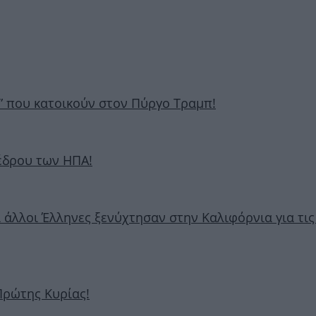
ι” που κατοικούν στον Πύργο Τραμπ!
οέδρου των ΗΠΑ!
 άλλοι Έλληνες ξενύχτησαν στην Καλιφόρνια για τις
 Πρώτης Κυρίας!