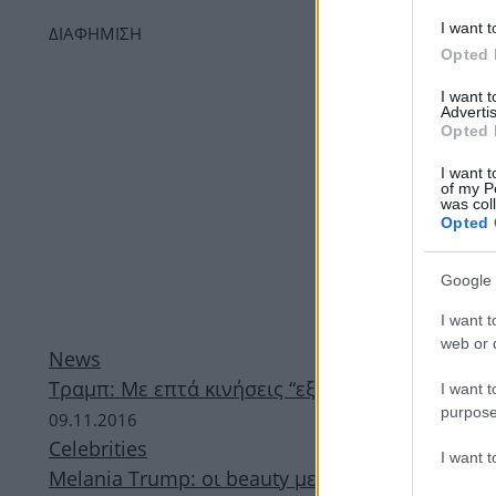
I want t
ΔΙΑΦΗΜΙΣΗ
Opted 
I want 
Advertis
Opted 
I want t
of my P
was col
Opted 
Google 
I want t
web or d
News
Τραμπ: Με επτά κινήσεις “εξαφανίζει” τον Ομπά
I want t
purpose
09.11.2016
Celebrities
I want 
Melania Trump: οι beauty μεταμορφώσεις της 