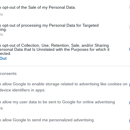
o opt-out of the Sale of my Personal Data.
In
to opt-out of processing my Personal Data for Targeted
ing.
In
o opt-out of Collection, Use, Retention, Sale, and/or Sharing
ersonal Data that Is Unrelated with the Purposes for which it
lected.
Out
consents
o allow Google to enable storage related to advertising like cookies on
evice identifiers in apps.
μα κι αλλάζει την Αμερική!
o allow my user data to be sent to Google for online advertising
s.
to allow Google to send me personalized advertising.
πρώτης κυρίας!