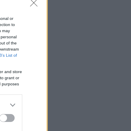
sonal or
ection to
ou may
 personal
out of the
 downstream
B’s List of
er and store
to grant or
ed purposes