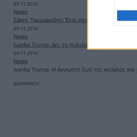
09.11.2016
News
Σάκης Τανιμανίδης: Έτσι σχολίασε την εκλογή 
09.11.2016
News
Ivanka Trump: Δες το πολυτελές διαμέρισμά τη
09.11.2016
News
Ivanka Trump: H άγνωστη ζωή της κούκλας και
ΔΙΑΦΗΜΙΣΗ