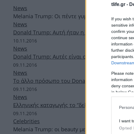
tlife.gr -
D
News
Melania Trump: Οι πέντε γυμνές φωτογραφίες τ
If you wish 
News
sensitive in
Donald Trump: Αυτή ήταν η πέτρα του σκανδάλ
confirm you
continue se
10.11.2016
information 
News
further disc
Donald Trump: Αυτές είναι οι 3 γυναίκες του 
participants
Downstream 
09.11.2016
News
Please note
information 
Το άλλο πρόσωπο του Donald Trump! Φωτογρα
deny consent
09.11.2016
in below Go
News
Ελληνικής καταγωγής το “δεξί χέρι” του Ντόνα
Persona
09.11.2016
Celebrities
I want t
Opted 
Melania Trump: οι beauty μεταμορφώσεις της 