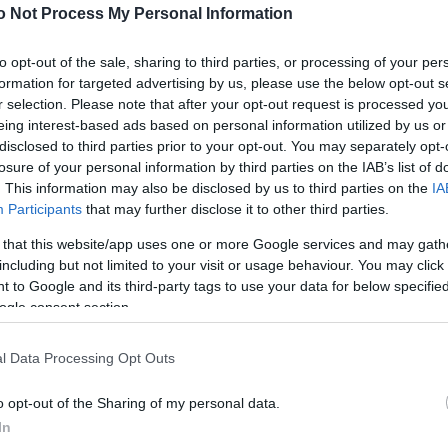
o Not Process My Personal Information
ση του οργανισμού;
to opt-out of the sale, sharing to third parties, or processing of your per
formation for targeted advertising by us, please use the below opt-out s
r selection. Please note that after your opt-out request is processed y
ased προϊόντα περιποίησης που πρέπει να γνωρίζεις
eing interest-based ads based on personal information utilized by us or
disclosed to third parties prior to your opt-out. You may separately opt-
losure of your personal information by third parties on the IAB’s list of
λογή;
. This information may also be disclosed by us to third parties on the
IA
Participants
that may further disclose it to other third parties.
 that this website/app uses one or more Google services and may gath
including but not limited to your visit or usage behaviour. You may click 
σεις με Feng Shui
 to Google and its third-party tags to use your data for below specifi
ogle consent section.
ταν πέφτει η θερμοκρασία
l Data Processing Opt Outs
o opt-out of the Sharing of my personal data.
In
ο καιρός