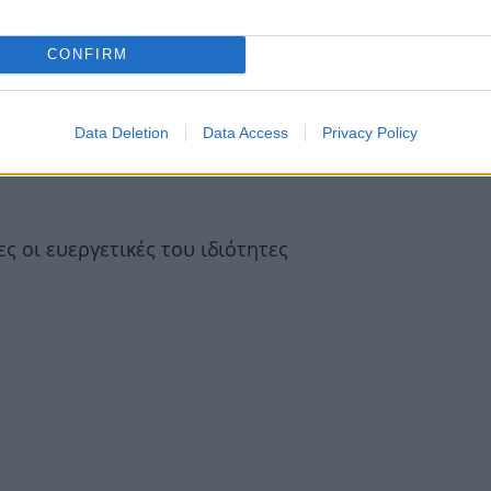
CONFIRM
όνι σου με 7 απλά βήματα
Data Deletion
Data Access
Privacy Policy
αι ενυδατώνει χαρίζοντας την πιο ανάλαφρη αίσθησ
 οι ευεργετικές του ιδιότητες