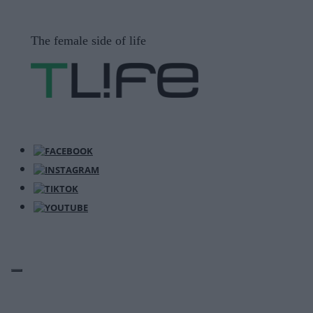
Μετάβαση
σε
The female side of life
περιεχόμενο
ΜΕΝΟΎ