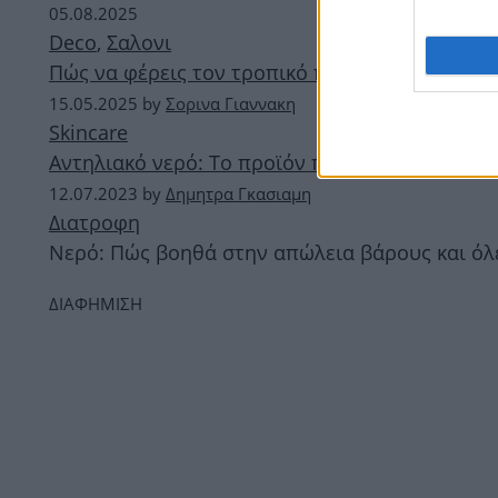
05.08.2025
Deco
,
Σαλονι
Πώς να φέρεις τον τροπικό παράδεισο στο σαλ
15.05.2025
by
Σορινα Γιαννακη
Skincare
Αντηλιακό νερό: Το προϊόν που προστατεύει κ
12.07.2023
by
Δημητρα Γκασιαμη
Διατροφη
Νερό: Πώς βοηθά στην απώλεια βάρους και όλες
ΔΙΑΦΗΜΙΣΗ