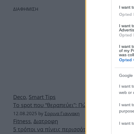
I want t
ΔΙΑΦΗΜΙΣΗ
Opted 
I want 
Advertis
Opted 
I want t
of my P
was col
Opted 
Google 
I want t
web or d
Deco
,
Smart Tips
Το spot που “θεραπεύει”: Πώς να στήσεις τη δι
I want t
purpose
12.08.2025
by
Σορινα Γιαννακη
Fitness
,
Διατροφη
I want 
5 τρόποι να πίνεις περισσότερο νερό το καλοκ