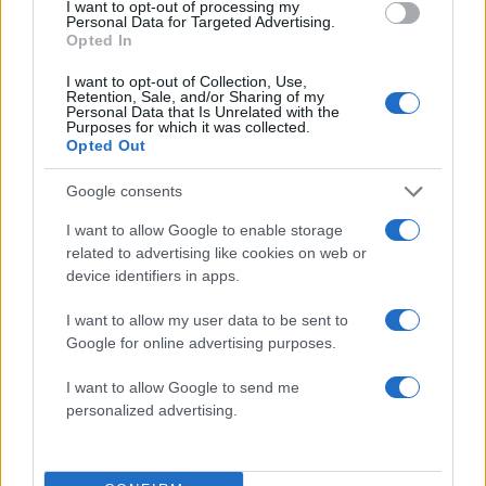
I want to opt-out of processing my
Personal Data for Targeted Advertising.
Opted In
I want to opt-out of Collection, Use,
Retention, Sale, and/or Sharing of my
Personal Data that Is Unrelated with the
Purposes for which it was collected.
Opted Out
Google consents
I want to allow Google to enable storage
related to advertising like cookies on web or
device identifiers in apps.
News
I want to allow my user data to be sent to
“Ολα Καλά”: Αυτή είναι η νέα
Google for online advertising purposes.
παρουσιάστρια της εκπομπής, μετά την
I want to allow Google to send me
αποχώρηση της Νικολέττας Ράλλη!
personalized advertising.
29.09.2017
News
Νικολέττα Ράλλη: Για ψώνια με τον