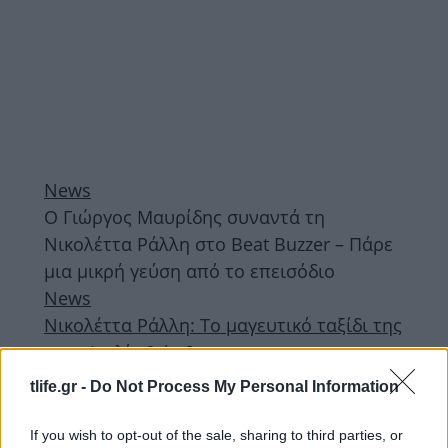
News
Ο Γιώργος Μαυρίδης συναντά τη
Νικολέττα Ράλλη στο Beat Buzzer – Πάρε
μια μικρή γεύση από το επεισόδιο
News
Νικολέττα Ράλλη: Το μαγευτικό ταξίδι της
στην Ιταλία [pics]
26.10.2018
tlife.gr -
Do Not Process My Personal Information
News
Γιώργος Μαυρίδης: Τα τρυφερά φιλιά με
If you wish to opt-out of the sale, sharing to third parties, or