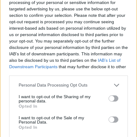
processing of your personal or sensitive information for
την Νικολέττα Ράλλη! Η πρώτη κοινή
targeted advertising by us, please use the below opt-out
φωτογραφία του ζευγαριού
section to confirm your selection. Please note that after your
03.10.2018
opt-out request is processed you may continue seeing
News
interest-based ads based on personal information utilized by
us or personal information disclosed to third parties prior to
Νικολέττα Ράλλη: Ταξίδι στη
your opt-out. You may separately opt-out of the further
Θεσσαλονίκη για να στηρίξει τον
disclosure of your personal information by third parties on the
σύντροφό της, Γιώργο Μαυρίδη
IAB’s list of downstream participants. This information may
also be disclosed by us to third parties on the
IAB’s List of
22.09.2018
Downstream Participants
that may further disclose it to other
Media
third parties.
“Καλοκαίρι Μαζί”: Μία χαρούμενη ή μία…
Please note that this website/app uses one or more Google
χαζοχαρούμενη εκπομπή;
Personal Data Processing Opt Outs
services and may gather and store information including but
03.07.2018
by
Νανσυ Νικολαϊδου
not limited to your visit or usage behaviour. You may click to
I want to opt-out of the Sharing of my
personal data.
Media
grant or deny consent to Google and its third-party tags to
Opted In
use your data for below specified purposes in below Google
¨Καλοκαίρι Μαζί”: Η επίσημη ανακοίνωση
consent section.
I want to opt-out of the Sale of my
του ΑΝΤ1…
Personal Data.
Opted In
ΔΙΑΦΗΜΙΣΗ