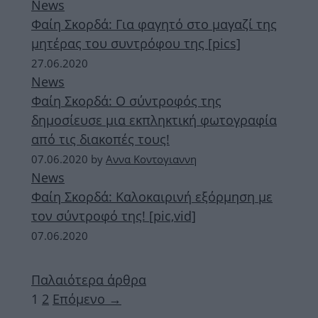
News
Φαίη Σκορδά: Για φαγητό στο μαγαζί της
μητέρας του συντρόφου της [pics]
27.06.2020
News
Φαίη Σκορδά: Ο σύντροφός της
δημοσίευσε μια εκπληκτική φωτογραφία
από τις διακοπές τους!
07.06.2020
by
Αννα Κοντογιαννη
News
Φαίη Σκορδά: Καλοκαιρινή εξόρμηση με
τον σύντροφό της! [pic,vid]
07.06.2020
Παλαιότερα άρθρα
Σελίδα
Σελίδα
1
2
Επόμενο
→