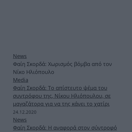
News
Φαίη Σκορδά: Χωρισμός βόμβα από τον
Νίκο Ηλιόπουλο
Media
Φαίη Σκορδά: Το απίστευτο ψέμα του
συντρόφου της, Νίκου Ηλιόπουλου, σε
μαγαζάτορα για να της κάνει το χατίρι
24.12.2020
News
Φαίη Σκορδά: Η αναφορά στον σύντροφό