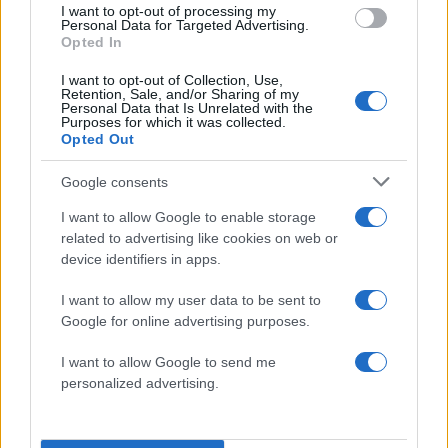
I want to opt-out of processing my
Η Φαίη Σκορδά ξεκαθαρίζει αν δέχτηκε ή
Personal Data for Targeted Advertising.
Opted In
όχι πρόταση γάμου από τον Νίκο
Ηλιόπουλο (video)
I want to opt-out of Collection, Use,
Retention, Sale, and/or Sharing of my
18.09.2020
by
Αννα Καντζηλιερη
Personal Data that Is Unrelated with the
Purposes for which it was collected.
News
Opted Out
Φαίη Σκορδά – Νίκος Ηλιόπουλος: Το love
story του ζευγαριού και τα σχέδια για
Google consents
γάμο (pics)
I want to allow Google to enable storage
18.09.2020
related to advertising like cookies on web or
by
Αννα Κοντογιαννη
device identifiers in apps.
News
Φαίη Σκορδά: Το διαμάντι δώρο από τον
I want to allow my user data to be sent to
σύντροφό της και τα υπονοούμενα για
Google for online advertising purposes.
γάμο! (βίντεο)
I want to allow Google to send me
17.09.2020
by
Μαρια Ρουμελιωτου
personalized advertising.
News
Φαίη Σκορδά – Νίκος Ηλιόπουλος: Όλη η