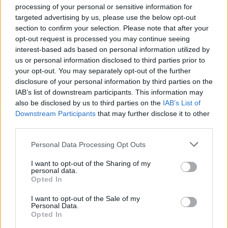
processing of your personal or sensitive information for
ΔΙΑΦΗΜΙΣΗ
targeted advertising by us, please use the below opt-out
section to confirm your selection. Please note that after your
opt-out request is processed you may continue seeing
interest-based ads based on personal information utilized by
us or personal information disclosed to third parties prior to
your opt-out. You may separately opt-out of the further
disclosure of your personal information by third parties on the
IAB’s list of downstream participants. This information may
also be disclosed by us to third parties on the
IAB’s List of
Downstream Participants
that may further disclose it to other
third parties.
Please note that this website/app uses one or more Google
Personal Data Processing Opt Outs
services and may gather and store information including but
News
not limited to your visit or usage behaviour. You may click to
I want to opt-out of the Sharing of my
Αποκαλυπτική η Φαίη Σκορδά για τον
personal data.
grant or deny consent to Google and its third-party tags to
Opted In
Νίκο Ηλιόπουλο – Το ενδεχόμενο
use your data for below specified purposes in below Google
consent section.
επισημοποίησης της σχέσης τους (video)
I want to opt-out of the Sale of my
Personal Data.
29.09.2020
by
Αννα Κοντογιαννη
Opted In
Media
,
News