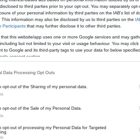
disclosed to third parties prior to your opt-out. You may separately opt-
losure of your personal information by third parties on the IAB’s list of
ά που θα απολαύσουν μικροί και μεγάλοι!
. This information may also be disclosed by us to third parties on the
IA
Participants
that may further disclose it to other third parties.
 that this website/app uses one or more Google services and may gath
including but not limited to your visit or usage behaviour. You may click 
 to Google and its third-party tags to use your data for below specifi
ogle consent section.
l Data Processing Opt Outs
o opt-out of the Sharing of my personal data.
In
o opt-out of the Sale of my Personal Data.
In
to opt-out of processing my Personal Data for Targeted
ing.
In