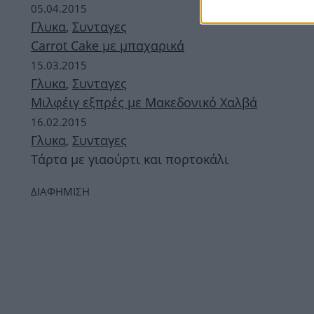
05.04.2015
Γλυκα
,
Συνταγες
Carrot Cake με μπαχαρικά
15.03.2015
Γλυκα
,
Συνταγες
Μιλφέιγ εξπρές με Μακεδονικό Χαλβά
16.02.2015
Γλυκα
,
Συνταγες
Τάρτα με γιαούρτι και πορτοκάλι
ΔΙΑΦΗΜΙΣΗ