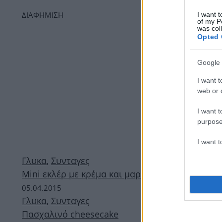
ΔΙΑΦΗΜΙΣΗ
I want t
of my P
was col
Opted 
Google 
I want t
web or d
I want t
purpose
I want 
Γλυκα
,
Συνταγες
Mini εκλέρ με κρέμα και μαρμελάδα
05.04.2015
Γλυκα
,
Συνταγες
Πασχαλινό cheesecake