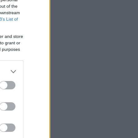
out of the
 downstream
B’s List of
er and store
to grant or
ed purposes