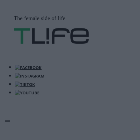
Μετάβαση
σε
The female side of life
περιεχόμενο
ΜΕΝΟΎ