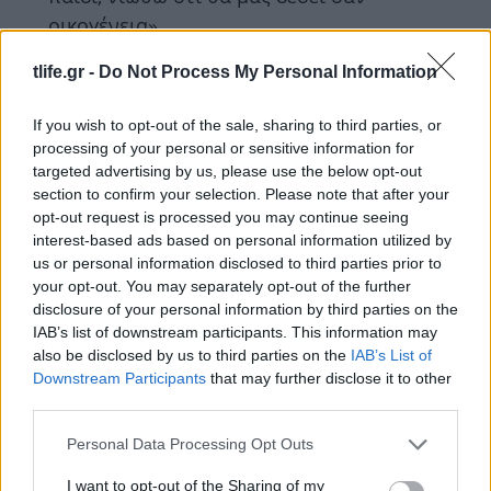
οικογένεια»
tlife.gr -
Do Not Process My Personal Information
ΔΙΑΦΗΜΙΣΗ
If you wish to opt-out of the sale, sharing to third parties, or
processing of your personal or sensitive information for
targeted advertising by us, please use the below opt-out
section to confirm your selection. Please note that after your
opt-out request is processed you may continue seeing
interest-based ads based on personal information utilized by
us or personal information disclosed to third parties prior to
your opt-out. You may separately opt-out of the further
disclosure of your personal information by third parties on the
IAB’s list of downstream participants. This information may
also be disclosed by us to third parties on the
IAB’s List of
Downstream Participants
that may further disclose it to other
News
third parties.
Κώστας Σόμμερ: Με τη Βαλεντίνη
Please note that this website/app uses one or more Google
Personal Data Processing Opt Outs
Παπαδάκη στην εκδήλωση για την
services and may gather and store information including but
υποψηφιότητά του στις εκλογές –
not limited to your visit or usage behaviour. You may click to
I want to opt-out of the Sharing of my