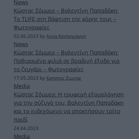
News
Κώστας Σόμμερ – Βαλεντίνη Παπαδάκη:
Το TLIFE στη βάφτιση της κόρης τους –
Φωτογραφίες
02.06.2023
by
Αννα Κοντογιαννη
News
Κώστας Σόμμερ – Βαλεντίνη Παπαδάκη:
Παθιασμένα φιλιά σε βραδινή έξοδο για
το ζευγάρι – Φωτογραφίες
17.05.2023
by
Χρηστος Ζιωγας
Media
Κώστας Σόμμερ: Η τρυφερή εξομολόγηση
για την σύζυγό του, Βαλεντίνη Παπαδάκη
και το ενδεχόμενο να αποκτήσουν τρίτο
παιδί
24.04.2023
Media