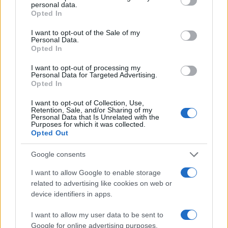
personal data.
grant or deny consent to Google and its third-party tags to
Φωτογραφίες
Opted In
use your data for below specified purposes in below Google
26.09.2023
consent section.
I want to opt-out of the Sale of my
News
Personal Data.
Opted In
Βαλεντίνη Παπαδάκη: Φωτογραφίζει τον
Κώστα Σόμμερ ενώ ταΐζει στην κόρη τους
I want to opt-out of processing my
Personal Data for Targeted Advertising.
– Φωτογραφία
Opted In
28.08.2023
I want to opt-out of Collection, Use,
News
Retention, Sale, and/or Sharing of my
Personal Data that Is Unrelated with the
Βαλεντίνη Παπαδάκη: Απολαμβάνει τα
Purposes for which it was collected.
Opted Out
παιχνίδια με τα παιδιά της στη θάλασσα –
Φωτογραφίες
Google consents
20.08.2023
I want to allow Google to enable storage
News
related to advertising like cookies on web or
Κώστας Σόμμερ – Βαλεντίνη:
device identifiers in apps.
Απολαμβάνουν το πρώτο τους καλοκαίρι
I want to allow my user data to be sent to
με τα δύο παιδιά τους – Φωτογραφίες
Google for online advertising purposes.