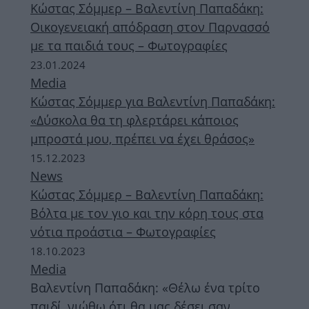
Κώστας Σόμμερ – Βαλεντίνη Παπαδάκη:
Οικογενειακή απόδραση στον Παρνασσό
με τα παιδιά τους – Φωτογραφίες
23.01.2024
Media
Κώστας Σόμμερ για Βαλεντίνη Παπαδάκη:
«Δύσκολα θα τη φλερτάρει κάποιος
μπροστά μου, πρέπει να έχει θράσος»
15.12.2023
News
Κώστας Σόμμερ – Βαλεντίνη Παπαδάκη:
Βόλτα με τον γιο και την κόρη τους στα
νότια προάστια – Φωτογραφίες
18.10.2023
Media
Βαλεντίνη Παπαδάκη: «Θέλω ένα τρίτο
παιδί, νιώθω ότι θα μας δέσει σαν