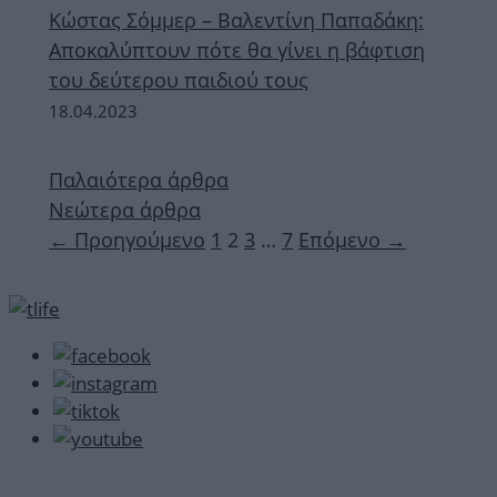
Κώστας Σόμμερ – Βαλεντίνη Παπαδάκη:
Αποκαλύπτουν πότε θα γίνει η βάφτιση
του δεύτερου παιδιού τους
18.04.2023
Παλαιότερα άρθρα
Νεώτερα άρθρα
Σελίδα
Σελίδα
Σελίδα
Σελίδα
←
Προηγούμενο
1
2
3
…
7
Επόμενο
→