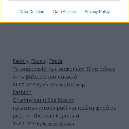
Data Deletion
Data Access
Privacy Policy
Family
,
Γονεις
,
Παιδι
Το φαρμακείο των διακοπών: Τί να βάλεις
στην βαλίτσα του παιδιού
01.07.2019
by
Δρ. Σπυρος Μαζανης
Fashion
Ο Lenny και η Zoe Kravitz
πρωταγωνιστούν μαζί για πρώτη φορά σε
μια… on the road καμπάνια
05.02.2019
by
Ιωαννα Κουρου