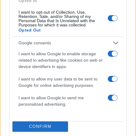
Opted In
Fashion
,
Styling tips
I want to opt-out of Collection, Use,
Tα αξεσουάρ των διακοπών!Τι πρέπει να
Retention, Sale, and/or Sharing of my
Personal Data that Is Unrelated with the
βάλεις οπωσδήποτε στην βαλίτσα σου
Purposes for which it was collected.
Opted Out
31.07.2020
by
Σοφια Σουζα
Fashion
,
Styling tips
Google consents
Η σωστή βαλίτσα για ένα
I want to allow Google to enable storage
Σαββατοκύριακο σε νησί! Τι να πάρεις
related to advertising like cookies on web or
μαζί σου οπωσδήποτε
device identifiers in apps.
17.07.2020
by
Σοφια Σουζα
I want to allow my user data to be sent to
Fashion
,
Styling tips
Google for online advertising purposes.
Θα φύγεις το τριήμερο; Σου έχουμε
ετοιμάσει την τέλεια βαλίτσα!
I want to allow Google to send me
personalized advertising.
ΔΙΑΦΗΜΙΣΗ
CONFIRM