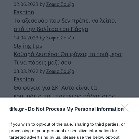
02.06.2023
by
Σοφια Σουζα
Fashion
To αξεσουάρ που δεν πρέπει να λείπει
από την βαλίτσα του Πάσχα
14.04.2023
by
Σοφια Σουζα
Styling tips
Kαθαρά Δευτέρα: Θα φύγεις το τριήμερο;
Τι να πάρεις μαζί σου
03.03.2022
by
Σοφια Σουζα
Fashion
Θα φύγεις για ΣΚ; Αυτά είναι τα
κομμμάτια που πρέπει να βάλεις στην
βαλίτσα σου
tlife.gr -
Do Not Process My Personal Information
ΔΙΑΦΗΜΙΣΗ
If you wish to opt-out of the sale, sharing to third parties, or
processing of your personal or sensitive information for
targeted advertising by us, please use the below opt-out