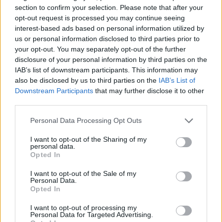
section to confirm your selection. Please note that after your
opt-out request is processed you may continue seeing
interest-based ads based on personal information utilized by
us or personal information disclosed to third parties prior to
your opt-out. You may separately opt-out of the further
disclosure of your personal information by third parties on the
IAB’s list of downstream participants. This information may
also be disclosed by us to third parties on the
IAB’s List of
Downstream Participants
that may further disclose it to other
third parties.
Fashion
Please note that this website/app uses one or more Google
Personal Data Processing Opt Outs
Tζιν παντελόνι στην…παραλία; Δες το
services and may gather and store information including but
look θα σου αλλάξει γνώμη για το
not limited to your visit or usage behaviour. You may click to
I want to opt-out of the Sharing of my
personal data.
grant or deny consent to Google and its third-party tags to
beachwear
Opted In
use your data for below specified purposes in below Google
16.08.2020
by
Σοφια Σουζα
consent section.
I want to opt-out of the Sale of my
Fashion
Personal Data.
Opted In
3 μυστικά για εύκολο πακετάρισμα
βαλίτσας!
I want to opt-out of processing my
Personal Data for Targeted Advertising.
13.08.2020
by
Σοφια Σουζα