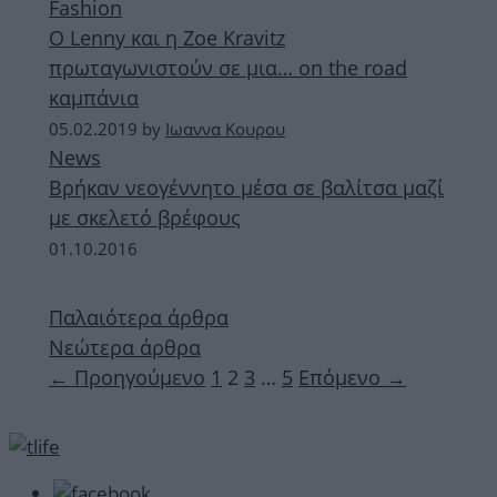
Fashion
Ο Lenny και η Zoe Kravitz
πρωταγωνιστούν σε μια… on the road
καμπάνια
05.02.2019
by
Ιωαννα Κουρου
News
Βρήκαν νεογέννητο μέσα σε βαλίτσα μαζί
με σκελετό βρέφους
01.10.2016
Παλαιότερα άρθρα
Νεώτερα άρθρα
Σελίδα
Σελίδα
Σελίδα
Σελίδα
←
Προηγούμενο
1
2
3
…
5
Επόμενο
→