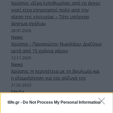
Χρύσπα: «Είχα λιποθυμήσει από το άγχος
γιατί είχα επηρεαστεί πολύ από την
πίεση της επιτυχίας – Τότε υπήρχαν
άσχημα σχόλια»
28.01.2026
News
Χρύσπα – Παναγιώτης Νικολάου: Διαζύγιο
μετά από 15 χρόνια γάμου
12.11.2025
News
Χρύσπα: Η περιπέτεια με τη βουλιμία και
η εξομολόγηση για τον σύζυγό της
21.02.2023
Media
Χρύσπα: «Δεν είχα την επιλογή να
tlife.gr -
Do Not Process My Personal Information
δουλέψω ως τραγουδίστρια, έπρεπε να
βιοποριστώ»