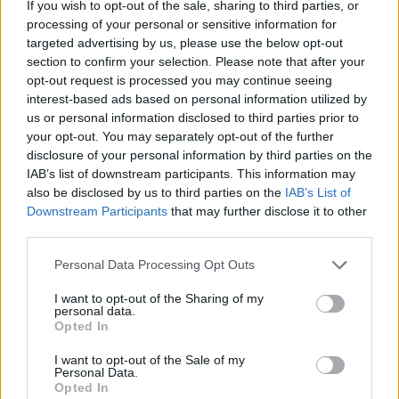
If you wish to opt-out of the sale, sharing to third parties, or
processing of your personal or sensitive information for
ΔΙΑΦΗΜΙΣΗ
targeted advertising by us, please use the below opt-out
section to confirm your selection. Please note that after your
opt-out request is processed you may continue seeing
interest-based ads based on personal information utilized by
us or personal information disclosed to third parties prior to
your opt-out. You may separately opt-out of the further
disclosure of your personal information by third parties on the
IAB’s list of downstream participants. This information may
also be disclosed by us to third parties on the
IAB’s List of
Downstream Participants
that may further disclose it to other
third parties.
Please note that this website/app uses one or more Google
Personal Data Processing Opt Outs
services and may gather and store information including but
Media
not limited to your visit or usage behaviour. You may click to
I want to opt-out of the Sharing of my
personal data.
grant or deny consent to Google and its third-party tags to
Χρύσπα: «Γουστάρω να τρώω, αν θέλω να
Opted In
use your data for below specified purposes in below Google
πάρω 15 κιλά μαγκιά μου»
consent section.
I want to opt-out of the Sale of my
10.11.2022
Personal Data.
Opted In
Media