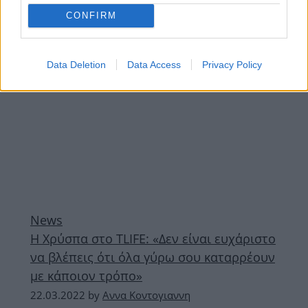
CONFIRM
ΔΙΑΦΗΜΙΣΗ
Data Deletion
Data Access
Privacy Policy
News
Η Χρύσπα στο TLIFE: «Δεν είναι ευχάριστο
να βλέπεις ότι όλα γύρω σου καταρρέουν
με κάποιον τρόπο»
22.03.2022
by
Αννα Κοντογιαννη