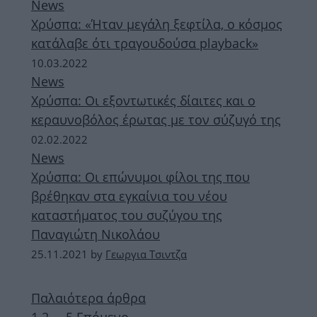
News
Χρύσπα: «Ήταν μεγάλη ξεφτίλα, ο κόσμος
κατάλαβε ότι τραγουδούσα playback»
10.03.2022
News
Χρύσπα: Οι εξοντωτικές δίαιτες και ο
κεραυνοβόλος έρωτας με τον σύζυγό της
02.02.2022
News
Χρύσπα: Οι επώνυμοι φίλοι της που
βρέθηκαν στα εγκαίνια του νέου
καταστήματος του συζύγου της
Παναγιώτη Νικολάου
25.11.2021
by
Γεωργια Τσιντζα
Παλαιότερα άρθρα
Σελίδα
Σελίδα
Σελίδα