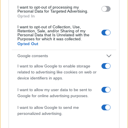
Χρύσπα: «Έχω συμφιλιωθεί με αυτό, δεν
I want to opt-out of processing my
Personal Data for Targeted Advertising.
πήγα στην κηδεία απ’ έξω υπήρχαν
Opted In
δημοσιογράφοι»
I want to opt-out of Collection, Use,
05.10.2022
Retention, Sale, and/or Sharing of my
Personal Data that Is Unrelated with the
News
Purposes for which it was collected.
Opted Out
Χρύσπα: Αυτός είναι ο λόγος που
αποτραβήχτηκε από τα φώτα της
Google consents
δημοσιότητας
I want to allow Google to enable storage
27.08.2022
related to advertising like cookies on web or
News
device identifiers in apps.
Χρύσπα: «Έκανα πλαστική στο στήθος
I want to allow my user data to be sent to
μου για να νιώσω εγώ καλά»
Google for online advertising purposes.
07.08.2022
News
I want to allow Google to send me
personalized advertising.
Χρύσπα: «Έκανα ακραία πράγματα, δίαιτες
επικίνδυνες, ζούσα μέσα στο κόμπλεξ»