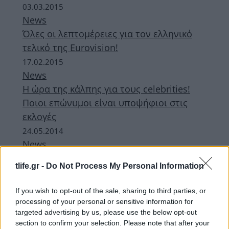
03.03.2015
News
Όλες οι λεπτομέρειες για τον ελληνικό
τελικό της Eurovision!
17.02.2015
News
Η ώρα της κάλπης για τους celebrities!
Ποιοι επώνυμοι είναι υποψήφιοι στις
εκλογές
24.05.2014
News
Εκλογές 2014: Οι διάσημοι υποψήφιοι
tlife.gr -
Do Not Process My Personal Information
λίγο πριν από την κάλπη!
If you wish to opt-out of the sale, sharing to third parties, or
ΔΙΑΦΗΜΙΣΗ
processing of your personal or sensitive information for
targeted advertising by us, please use the below opt-out
section to confirm your selection. Please note that after your