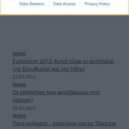
Data Deletion
Data Access
Privacy Policy
News
Eurovision 2012: Αυτοί είναι οι αντίπαλοι
της Ελευθερίας και της Ήβης!
22.05.2012
News
Οι celebrities που κατεβαίνουν στις
εκλογές!
05.05.2012
News
Ποια ονόματα… χορεύουν για το “Dancing