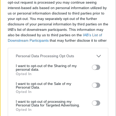
opt-out request is processed you may continue seeing
interest-based ads based on personal information utilized by
us or personal information disclosed to third parties prior to
your opt-out. You may separately opt-out of the further
disclosure of your personal information by third parties on the
IAB’s list of downstream participants. This information may
also be disclosed by us to third parties on the
IAB’s List of
Downstream Participants
that may further disclose it to other
third parties.
Please note that this website/app uses one or more Google
Personal Data Processing Opt Outs
News
services and may gather and store information including but
Το Ποτάμι: Αυτοί είναι οι 22 πρώτοι
not limited to your visit or usage behaviour. You may click to
I want to opt-out of the Sharing of my
personal data.
grant or deny consent to Google and its third-party tags to
υποψήφιοι ευρωβουλευτές
Opted In
use your data for below specified purposes in below Google
06.04.2014
consent section.
I want to opt-out of the Sale of my
News
Personal Data.
Opted In
“Dancing with the stars” : Αυτοί είναι οι
επικρατέστεροι για να χορέψουν με τ
I want to opt-out of processing my
Personal Data for Targeted Advertising.
΄αστέρια!
Opted In
17.09.2013