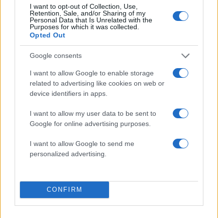
I want to opt-out of Collection, Use,
News
Retention, Sale, and/or Sharing of my
Personal Data that Is Unrelated with the
Αυτοί είναι και επίσημα οι υποψήφιοι για
Purposes for which it was collected.
Opted Out
την φετινή Eurovision!
21.01.2013
Google consents
News
I want to allow Google to enable storage
Eurovision 2012: Απόψε ο δεύτερος
related to advertising like cookies on web or
ημιτελικός! Δες όλους τους υποψήφιους
device identifiers in apps.
24.05.2012
I want to allow my user data to be sent to
News
Google for online advertising purposes.
Μάθε ποιοι θα είναι υποψήφιοι στα Mad
Video Music Awards 2012
I want to allow Google to send me
personalized advertising.
ΔΙΑΦΗΜΙΣΗ
CONFIRM