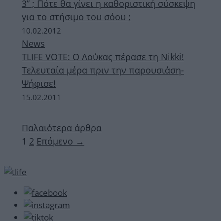
3” ; Πότε θα γίνει η καθοριστική σύσκεψη
για το στήσιμο του σόου ;
10.02.2012
News
ΤLIFE VOTE: O Λούκας πέρασε τη Nikki!
Tελευταία μέρα πριν την παρουσιάση-
Ψήφισε!
15.02.2011
Παλαιότερα άρθρα
Σελίδα
Σελίδα
1
2
Επόμενο
→