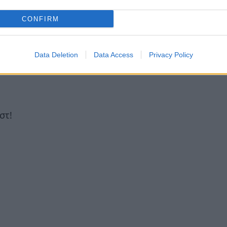
CONFIRM
ιν δημιουργήσεις σοβαρό πρόβλημα στη σχέση σου
Data Deletion
Data Access
Privacy Policy
στ!