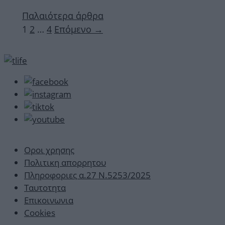
Παλαιότερα άρθρα
Σελίδα
Σελίδα
Σελίδα
1
2
…
4
Επόμενο
→
Οροι χρησης
Πολιτικη απορρητου
Πληροφοριες α.27 Ν.5253/2025
Ταυτοτητα
Επικοινωνια
Cookies