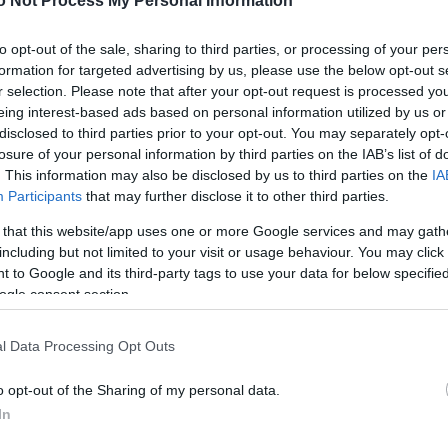
o Not Process My Personal Information
to opt-out of the sale, sharing to third parties, or processing of your per
 προειδοποιητικό σημάδι;
formation for targeted advertising by us, please use the below opt-out s
r selection. Please note that after your opt-out request is processed y
eing interest-based ads based on personal information utilized by us or
disclosed to third parties prior to your opt-out. You may separately opt-
losure of your personal information by third parties on the IAB’s list of
. This information may also be disclosed by us to third parties on the
IA
Participants
that may further disclose it to other third parties.
 that this website/app uses one or more Google services and may gath
including but not limited to your visit or usage behaviour. You may click 
 to Google and its third-party tags to use your data for below specifi
ogle consent section.
l Data Processing Opt Outs
τείς όσα σε μπλοκάρουν στη ζωή σου
o opt-out of the Sharing of my personal data.
In