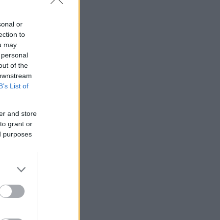
sonal or
ection to
ou may
 personal
out of the
 downstream
B’s List of
er and store
to grant or
ed purposes