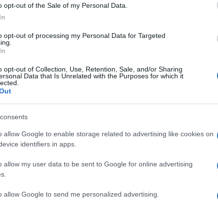
o opt-out of the Sale of my Personal Data.
In
to opt-out of processing my Personal Data for Targeted
ing.
In
o opt-out of Collection, Use, Retention, Sale, and/or Sharing
ersonal Data that Is Unrelated with the Purposes for which it
lected.
Out
consents
o allow Google to enable storage related to advertising like cookies on
evice identifiers in apps.
o allow my user data to be sent to Google for online advertising
κό στη σχέση σου!
s.
to allow Google to send me personalized advertising.
ι να ζηλέψεις; Κάνε το τεστ…