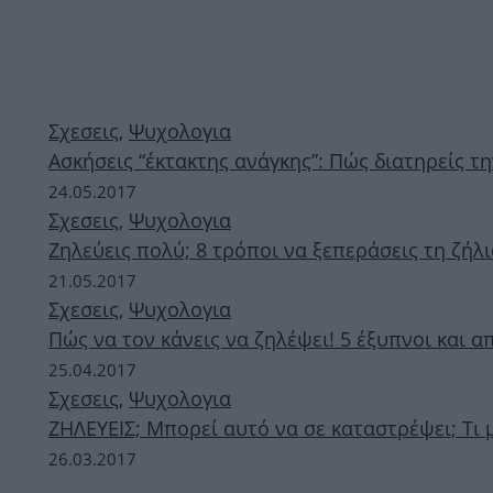
Σχεσεις
,
Ψυχολογια
Ασκήσεις “έκτακτης ανάγκης”: Πώς διατηρείς τ
24.05.2017
Σχεσεις
,
Ψυχολογια
Ζηλεύεις πολύ; 8 τρόποι να ξεπεράσεις τη ζήλ
21.05.2017
Σχεσεις
,
Ψυχολογια
Πώς να τον κάνεις να ζηλέψει! 5 έξυπνοι και α
25.04.2017
Σχεσεις
,
Ψυχολογια
ΖΗΛΕΥΕΙΣ; Μπορεί αυτό να σε καταστρέψει; Τι μ
26.03.2017