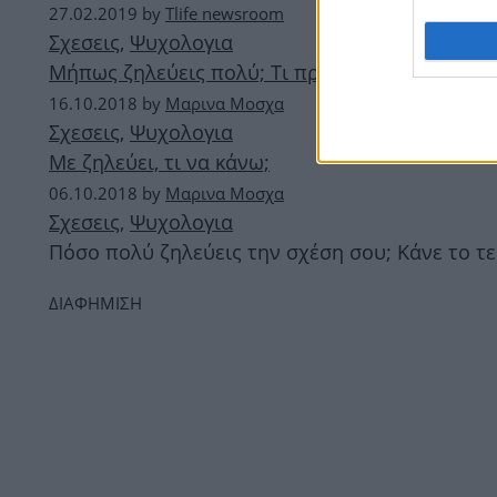
27.02.2019
by
Tlife newsroom
Σχεσεις
,
Ψυχολογια
Μήπως ζηλεύεις πολύ; Τι πρέπει να κάνεις πρ
16.10.2018
by
Μαρινα Μοσχα
Σχεσεις
,
Ψυχολογια
Με ζηλεύει, τι να κάνω;
06.10.2018
by
Μαρινα Μοσχα
Σχεσεις
,
Ψυχολογια
Πόσο πολύ ζηλεύεις την σχέση σου; Κάνε το τε
ΔΙΑΦΗΜΙΣΗ