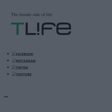
Μετάβαση
σε
The female side of life
περιεχόμενο
ΜΕΝΟΎ