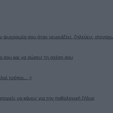
ην ψυχραιμία σου όταν νευριάζεις, ζηλεύεις, στεναχ
ια σου και να σώσεις τη σχέση σου
πλοί τρόποι… ;)
πορείς να κάνεις για την παθολογική ζήλια;