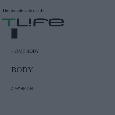
Μετάβαση
The female side of life
σε
περιεχόμενο
ΜΕΝΟΎ
ΗΟΜΕ
BODY
BODY
ΔΙΑΦΗΜΙΣΗ