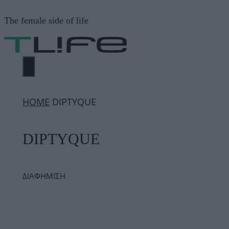
Μετάβαση
The female side of life
σε
περιεχόμενο
ΜΕΝΟΎ
ΗΟΜΕ
DIPTYQUE
DIPTYQUE
ΔΙΑΦΗΜΙΣΗ