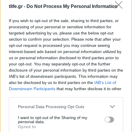
01.09.2018
by
Νατασα Μπερεκου
tlife.gr -
Do Not Process My Personal Information
Beauty
Η Diptyque λανσάρει ένα νέο συλλεκτικό
If you wish to opt-out of the sale, sharing to third parties, or
κερί!
processing of your personal or sensitive information for
targeted advertising by us, please use the below opt-out
17.01.2018
by
Νατασα Μπερεκου
section to confirm your selection. Please note that after your
Beauty
opt-out request is processed you may continue seeing
Αν είσαι fan της Diptyque τσέκαρε αυτό
interest-based ads based on personal information utilized by
us or personal information disclosed to third parties prior to
το νέο!
your opt-out. You may separately opt-out of the further
20.07.2017
disclosure of your personal information by third parties on the
Beauty
IAB’s list of downstream participants. This information may
Δεν θέλουμε λουλούδια για τον Άγιο
also be disclosed by us to third parties on the
IAB’s List of
Downstream Participants
that may further disclose it to other
Βαλεντίνο! Θέλουμε αυτό!
third parties.
ΔΙΑΦΗΜΙΣΗ
Please note that this website/app uses one or more Google
Personal Data Processing Opt Outs
services and may gather and store information including but
not limited to your visit or usage behaviour. You may click to
I want to opt-out of the Sharing of my
personal data.
grant or deny consent to Google and its third-party tags to
Opted In
use your data for below specified purposes in below Google