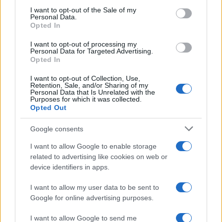
consent section.
I want to opt-out of the Sale of my
Personal Data.
Opted In
I want to opt-out of processing my
Personal Data for Targeted Advertising.
Opted In
I want to opt-out of Collection, Use,
Retention, Sale, and/or Sharing of my
Personal Data that Is Unrelated with the
Beauty
Purposes for which it was collected.
Opted Out
Αυτό το λάδι μεταμορφώνεται σε
αφρόλουτρο! Από την Diptyque!
Google consents
06.08.2016
I want to allow Google to enable storage
Beauty
related to advertising like cookies on web or
Πες μου τι ρούχα σου αρέσει να φοράς να
device identifiers in apps.
σου πω ποιο άρωμα σου ταιριάζει!
I want to allow my user data to be sent to
29.03.2016
Google for online advertising purposes.
Beauty
Florabellio! Το νέο άρωμα Diptyque είναι
I want to allow Google to send me