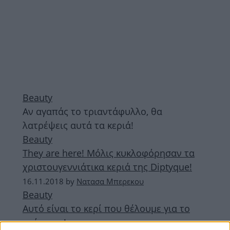
Beauty
Αν αγαπάς το τριαντάφυλλο, θα
λατρέψεις αυτά τα κεριά!
Beauty
They are here! Μόλις κυκλοφόρησαν τα
χριστουγεννιάτικα κεριά της Diptyque!
16.11.2018
by
Νατασα Μπερεκου
Beauty
Αυτό είναι το κερί που θέλουμε για το
σπίτι μας!