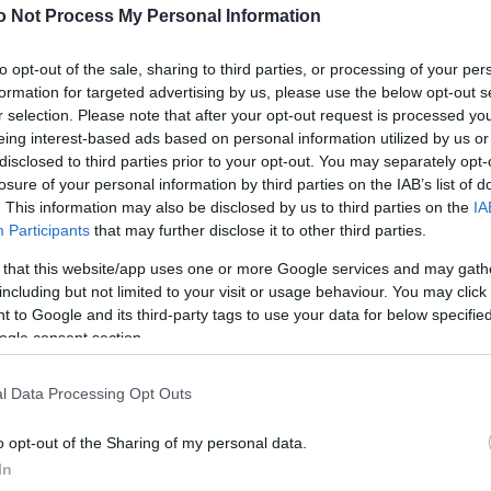
o Not Process My Personal Information
ι να κόψεις τα μαλλιά σου
to opt-out of the sale, sharing to third parties, or processing of your per
formation for targeted advertising by us, please use the below opt-out s
να κάνεις τα μαλλιά σου ακριβώς έτσι!
r selection. Please note that after your opt-out request is processed y
eing interest-based ads based on personal information utilized by us or
disclosed to third parties prior to your opt-out. You may separately opt-
losure of your personal information by third parties on the IAB’s list of
ου τις αφέλειές σου. Να πώς!
. This information may also be disclosed by us to third parties on the
IA
Participants
that may further disclose it to other third parties.
 that this website/app uses one or more Google services and may gath
including but not limited to your visit or usage behaviour. You may click 
ου στην καραντίνα… εκτός αν είσαι η Dua Lipa!
 to Google and its third-party tags to use your data for below specifi
ogle consent section.
να πολύ φρέσκο κούρεμα!
l Data Processing Opt Outs
o opt-out of the Sharing of my personal data.
In
χουμε δει ποτέ και είναι… so sexy!