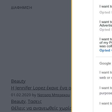
I want t
ΔΙΑΦΗΜΙΣΗ
Opted 
I want 
Advertis
Opted 
I want t
of my P
was col
Opted 
Google 
I want t
web or d
Beauty
Η Jennifer Lopez έκανε ένα ολοκαίνουργιο κούρ
I want t
purpose
01.02.2020
by
Νατασα Μπερεκου
Beauty
,
Τασεις
I want 
Θέλεις να ανανεωθείς χωρίς να πειράξεις το μ