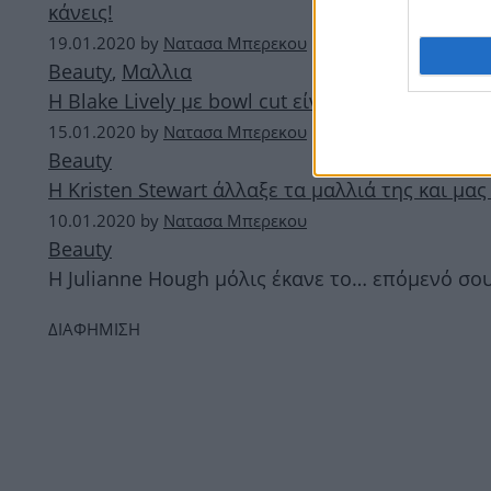
κάνεις!
19.01.2020
by
Νατασα Μπερεκου
Beauty
,
Μαλλια
Η Blake Lively με bowl cut είναι αγνώριστη!
15.01.2020
by
Νατασα Μπερεκου
Beauty
Η Kristen Stewart άλλαξε τα μαλλιά της και μα
10.01.2020
by
Νατασα Μπερεκου
Beauty
Η Julianne Hough μόλις έκανε το… επόμενό σο
ΔΙΑΦΗΜΙΣΗ