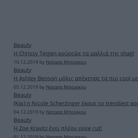
Beauty
Η Chrissy Teigen κούρεψε τα μαλλιά της shag!
10.12.2019
by
Νατασα Μπερεκου
Beauty
Η Ashley Benson μόλις απέκτησε τα πιο cool μα
05.12.2019
by
Νατασα Μπερεκου
Beauty
(Και) η Nicole Scherzinger έκανε το trendiest 
04.12.2019
by
Νατασα Μπερεκου
Beauty
Η Zoe Kravitz έχει πλέον pixie cut!
01.12.2019
by
Νατασα Μπερεκου