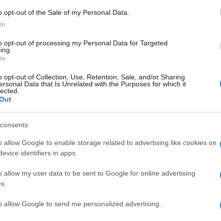
o opt-out of the Sale of my Personal Data.
In
to opt-out of processing my Personal Data for Targeted
ing.
In
o opt-out of Collection, Use, Retention, Sale, and/or Sharing
ersonal Data that Is Unrelated with the Purposes for which it
lected.
Out
consents
o allow Google to enable storage related to advertising like cookies on
evice identifiers in apps.
εμα για το Super Bowl!
o allow my user data to be sent to Google for online advertising
s.
to allow Google to send me personalized advertising.
ήκος των μαλλιών σου; Αυτό είναι το πιο stylish πρ