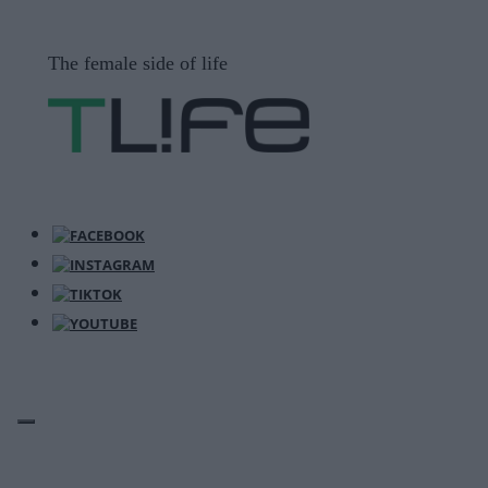
Μετάβαση
σε
The female side of life
περιεχόμενο
ΜΕΝΟΎ