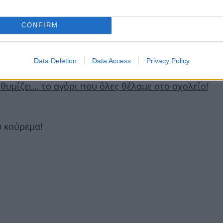
CONFIRM
Data Deletion
Data Access
Privacy Policy
ς θυμίζει… το αγόρι που όλες θέλαμε στο σχολείο!
υ κούρεμα!