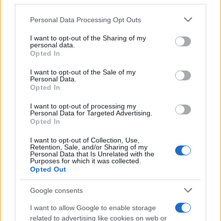
third parties.
Please note that this website/app uses one or more Google
Personal Data Processing Opt Outs
services and may gather and store information including but
not limited to your visit or usage behaviour. You may click to
I want to opt-out of the Sharing of my
personal data.
grant or deny consent to Google and its third-party tags to
Opted In
use your data for below specified purposes in below Google
consent section.
Συνταγες
I want to opt-out of the Sale of my
Personal Data.
Μαγειρεύοντας κολοκυθάκι! Smart tips
Opted In
για εγγυημένη επιτυχία…
I want to opt-out of processing my
02.08.2013
Personal Data for Targeted Advertising.
Opted In
Αρτοσκευασματα
,
Συνταγες
Καλοκαιρινή πίτσα με κολοκύθι
I want to opt-out of Collection, Use,
Retention, Sale, and/or Sharing of my
26.06.2013
Personal Data that Is Unrelated with the
Purposes for which it was collected.
Λαχανικα
,
Συνταγες
Opted Out
Σαλάτα με φρέσκο κολοκυθάκι
Google consents
20.05.2013
Νηστισιμες
,
Συνταγες
I want to allow Google to enable storage
Σαλάτα με ψητό καλαμαρι
related to advertising like cookies on web or