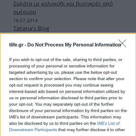
Σαλάτα με κολοκύθι και βινεγκρέτ από
σμέουρα
16.07.2019
Tatiana's Blog
Καλοκαιρινή σαλάτα με κολοκυθάκι,
δυόσμο και φέτα
tlife.gr -
Do Not Process My Personal Information
27.08.2014
If you wish to opt-out of the sale, sharing to third parties, or
Light
,
Πουλερικα
,
Συνταγες
processing of your personal or sensitive information for
Σουβλάκια κοτόπουλο με ρολάκια από
targeted advertising by us, please use the below opt-out
κολοκύθι
section to confirm your selection. Please note that after your
opt-out request is processed you may continue seeing
ΔΙΑΦΗΜΙΣΗ
interest-based ads based on personal information utilized by
us or personal information disclosed to third parties prior to
your opt-out. You may separately opt-out of the further
disclosure of your personal information by third parties on the
IAB’s list of downstream participants. This information may
also be disclosed by us to third parties on the
IAB’s List of
Downstream Participants
that may further disclose it to other