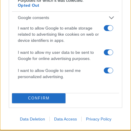
Purposes for which it was collected.
Opted Out
τώρα και όλο το Φθινόπωρο
27.08.2018
by
Ιωαννα Κουρου
Google consents
Q&A
I want to allow Google to enable storage
Περιμένουμε την ερώτησή σου! Η ομάδα
related to advertising like cookies on web or
μόδας απαντάει σε κάθε απορία
device identifiers in apps.
27.08.2018
by
Σοφια Σουζα
I want to allow my user data to be sent to
Fashion
Google for online advertising purposes.
Τα μεγαλύτερα trends στα denim
κομμάτια έχουν vintage επιρροές. Θα τα
I want to allow Google to send me
personalized advertising.
δοκιμάσεις;
ΔΙΑΦΗΜΙΣΗ
CONFIRM
Data Deletion
Data Access
Privacy Policy