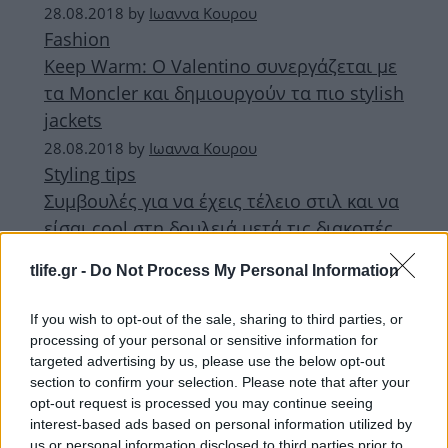
28.08.2018
by
Ιωαννα Κουρου
Fashion
Keep Warm: Ο Valentino συνεργάζεται με
τα Moncler και δημιουργούν τα πιο stylish
jackets
28.08.2018
by
Ιωαννα Κουρου
Styling tips
Συμβουλές για να έχεις τέλειο στιλ και να
είσαι cool στη δουλειά μετά τις διακοπές
28.08.2018
by
Ιωαννα Κουρου
tlife.gr -
Do Not Process My Personal Information
Fashion
Η νέα συλλογή εσωρούχων της Rihanna
If you wish to opt-out of the sale, sharing to third parties, or
θα παρουσιαστεί για πρώτη φορά στην
processing of your personal or sensitive information for
Εβδομάδα Μόδας
targeted advertising by us, please use the below opt-out
section to confirm your selection. Please note that after your
opt-out request is processed you may continue seeing
ΔΙΑΦΗΜΙΣΗ
interest-based ads based on personal information utilized by
us or personal information disclosed to third parties prior to