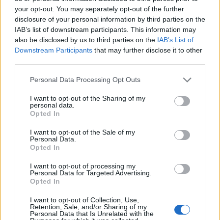
your opt-out. You may separately opt-out of the further
disclosure of your personal information by third parties on the
IAB’s list of downstream participants. This information may
also be disclosed by us to third parties on the
IAB’s List of
Downstream Participants
that may further disclose it to other
third parties.
Please note that this website/app uses one or more Google
Personal Data Processing Opt Outs
services and may gather and store information including but
not limited to your visit or usage behaviour. You may click to
I want to opt-out of the Sharing of my
personal data.
grant or deny consent to Google and its third-party tags to
Opted In
use your data for below specified purposes in below Google
Hot
consent section.
I want to opt-out of the Sale of my
Tartan mood
Personal Data.
Opted In
27.08.2018
by
Σοφια Σουζα
Hot
I want to opt-out of processing my
Personal Data for Targeted Advertising.
H δερμάτινη φούστα
Opted In
27.08.2018
by
Σοφια Σουζα
I want to opt-out of Collection, Use,
Fashion
Retention, Sale, and/or Sharing of my
Personal Data that Is Unrelated with the
Terracotta: Το χρώμα που θα φορέσουμε