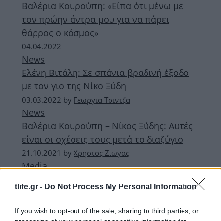
Βαλέρια Κουρούπη: «Είπα ότι μένω με
τον πρώην άντρα μου για να πάρει
θάρρος ο κόσμος»
04.04.2022
News
Ελένη Βιτάλη: Σε σπάνια βραδινή έξοδο
με τον γιο της Νίκο Ξύδη
03.03.2022
by
Γεωργια Τσιντζα
News
Βαλέρια Κουρούπη – Νίκος Ξύδης: Αυτές
είναι οι σχέσεις τους μετά το διαζύγιο
21.10.2021
by
Χρηστος Ζιωγας
Media
Βαλέρια Κουρούπη: Αποκαλύπτει τι
tlife.gr -
Do Not Process My Personal Information
άλλαξε στη σχέση της με τον Νίκο Ξύδη,
δύο χρόνια μετά το διαζύγιό τους
If you wish to opt-out of the sale, sharing to third parties, or
processing of your personal or sensitive information for