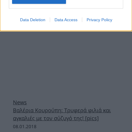
Ελένη Βιτάλη! [pics]
ΔΙΑΦΗΜΙΣΗ
Data Deletion
Data Access
Privacy Policy
News
Βαλέρια Κουρούπη: Τρυφερά φιλιά και
αγκαλιές με τον σύζυγό της! [pics]
08.01.2018