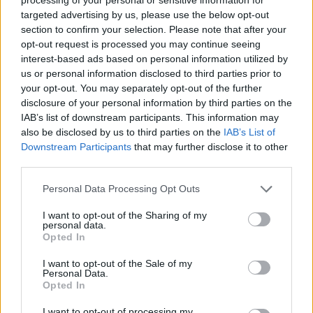
ΔΙΑΦΗΜΙΣΗ
targeted advertising by us, please use the below opt-out
section to confirm your selection. Please note that after your
opt-out request is processed you may continue seeing
interest-based ads based on personal information utilized by
us or personal information disclosed to third parties prior to
your opt-out. You may separately opt-out of the further
disclosure of your personal information by third parties on the
IAB’s list of downstream participants. This information may
also be disclosed by us to third parties on the
IAB’s List of
Downstream Participants
that may further disclose it to other
third parties.
Please note that this website/app uses one or more Google
Personal Data Processing Opt Outs
services and may gather and store information including but
Media
not limited to your visit or usage behaviour. You may click to
I want to opt-out of the Sharing of my
personal data.
grant or deny consent to Google and its third-party tags to
Βαλέρια Κουρούπη: Αποκαλύπτει για
Opted In
use your data for below specified purposes in below Google
πρώτη φορά γιατί μένει ακόμα με τον
consent section.
I want to opt-out of the Sale of my
πρώην σύζυγό της
Personal Data.
Opted In
13.03.2021
News
I want to opt-out of processing my