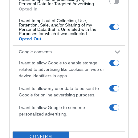
Personal Data for Targeted Advertising.
Χωρισμός – βόμβα για διάσημη Ελληνίδα
Opted In
ηθοποιό! Τίτλοι τέλους μετά από 20
I want to opt-out of Collection, Use,
χρόνια
Retention, Sale, and/or Sharing of my
Personal Data that Is Unrelated with the
06.10.2019
Purposes for which it was collected.
Opted Out
News
Βιτάλη – Κουρούπη – Ξύδης:
Google consents
Οικογενειακά στη σκηνή του Ηρωδείου!
I want to allow Google to enable storage
Φωτογραφίες
related to advertising like cookies on web or
03.09.2019
by
Μαρια Ρουμελιωτου
device identifiers in apps.
News
I want to allow my user data to be sent to
Βαλέρια Κουρούπη – Νίκος Ξύδης: Σπάνια
Google for online advertising purposes.
βραδινή έξοδος για το ζευγάρι! [pics]
06.01.2019
I want to allow Google to send me
personalized advertising.
News
Βαλέρια Κουρούπη – Νίκος Ξύδης: Σπάνια
κοινή έξοδος για το ζευγάρι μαζί με την
CONFIRM