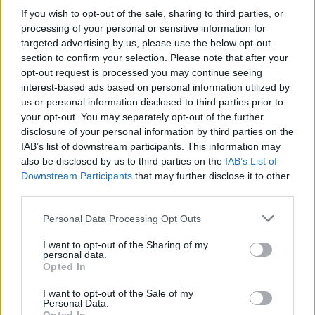
If you wish to opt-out of the sale, sharing to third parties, or
processing of your personal or sensitive information for
ΔΙΑΦΗΜΙΣΗ
targeted advertising by us, please use the below opt-out
section to confirm your selection. Please note that after your
opt-out request is processed you may continue seeing
interest-based ads based on personal information utilized by
us or personal information disclosed to third parties prior to
your opt-out. You may separately opt-out of the further
disclosure of your personal information by third parties on the
IAB’s list of downstream participants. This information may
also be disclosed by us to third parties on the
IAB’s List of
Downstream Participants
that may further disclose it to other
third parties.
Please note that this website/app uses one or more Google
Personal Data Processing Opt Outs
services and may gather and store information including but
Media
not limited to your visit or usage behaviour. You may click to
I want to opt-out of the Sharing of my
Survivor All Star: Αποχώρησε η Χριστίνα
personal data.
grant or deny consent to Google and its third-party tags to
Opted In
Κεφαλά – «Τέλεια, χαίρομαι»
use your data for below specified purposes in below Google
consent section.
05.03.2023
I want to opt-out of the Sale of my
Personal Data.
Media