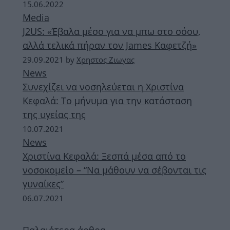
15.06.2022
Media
J2US: «Έβαλα μέσο για να μπω στο σόου,
αλλά τελικά πήραν τον James Καφετζή»
29.09.2021
by
Χρηστος Ζιωγας
News
Συνεχίζει να νοσηλεύεται η Χριστίνα
Κεφαλά: Το μήνυμα για την κατάσταση
της υγείας της
10.07.2021
News
Χριστίνα Κεφαλά: Ξεσπά μέσα από το
νοσοκομείο – “Να μάθουν να σέβονται τις
γυναίκες”
06.07.2021