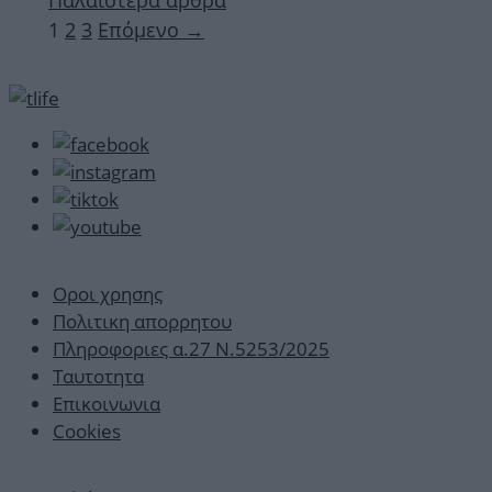
Παλαιότερα άρθρα
Σελίδα
Σελίδα
Σελίδα
1
2
3
Επόμενο
→
Οροι χρησης
Πολιτικη απορρητου
Πληροφοριες α.27 Ν.5253/2025
Ταυτοτητα
Επικοινωνια
Cookies