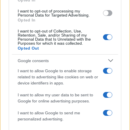
Opted In
Survivor All Star: Η Χριστίνα Κεφαλά είναι
I want to opt-out of processing my
η πρώτη υποψήφια προς αποχώρηση
Personal Data for Targeted Advertising.
Opted In
27.02.2023
News
I want to opt-out of Collection, Use,
Retention, Sale, and/or Sharing of my
Ξεσπά η Χριστίνα Κεφαλά για Μαριαλένα
Personal Data that Is Unrelated with the
Purposes for which it was collected.
Ρουμελιώτη και Σάκη Κατσούλη: «Έχω
Opted Out
τους δικούς μου fans και είναι καλύτεροι»
Google consents
30.01.2023
News
I want to allow Google to enable storage
Χριστίνα Κεφαλά: Το «καρφί» για τη
related to advertising like cookies on web or
device identifiers in apps.
Μαριαλένα Ρουμελιώτη – «Θα σας πως
εγώ την αλήθεια»
I want to allow my user data to be sent to
30.01.2023
Google for online advertising purposes.
Media
I want to allow Google to send me
Χριστίνα Κεφαλά: «Φέτος το Survivor δεν
personalized advertising.
πάει τόσο καλά, ήταν πολύ νωρίς να