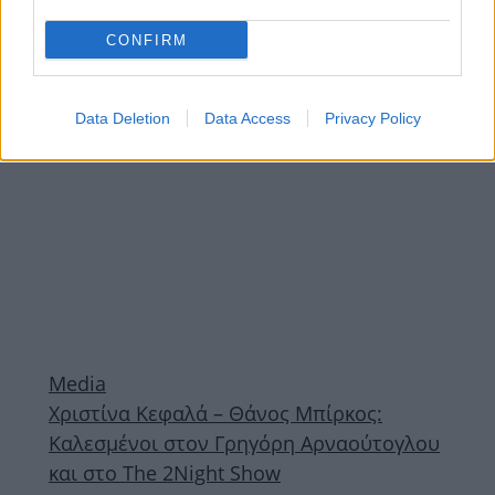
ξαναγίνει»
CONFIRM
ΔΙΑΦΗΜΙΣΗ
Data Deletion
Data Access
Privacy Policy
Media
Χριστίνα Κεφαλά – Θάνος Μπίρκος:
Καλεσμένοι στον Γρηγόρη Αρναούτογλου
και στο The 2Night Show