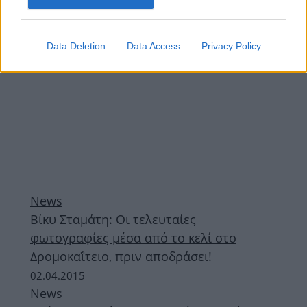
Data Deletion
Data Access
Privacy Policy
News
Βίκυ Σταμάτη: Οι τελευταίες
φωτογραφίες μέσα από το κελί στο
Δρομοκαΐτειο, πριν αποδράσει!
02.04.2015
News