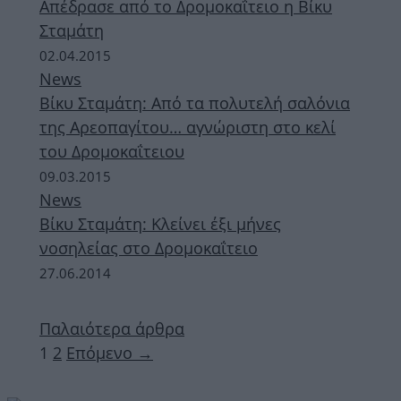
Απέδρασε από το Δρομοκαΐτειο η Βίκυ
Σταμάτη
02.04.2015
News
Βίκυ Σταμάτη: Από τα πολυτελή σαλόνια
της Αρεοπαγίτου… αγνώριστη στο κελί
του Δρομοκαΐτειου
09.03.2015
News
Βίκυ Σταμάτη: Κλείνει έξι μήνες
νοσηλείας στο Δρομοκαΐτειο
27.06.2014
Παλαιότερα άρθρα
Σελίδα
Σελίδα
1
2
Επόμενο
→