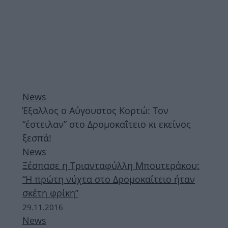
News
Έξαλλος ο Αύγουστος Κορτώ: Τον
“έστειλαν” στο Δρομοκαΐτειο κι εκείνος
ξεσπά!
News
Ξέσπασε η Τριανταφύλλη Μπουτεράκου:
“Η πρώτη νύχτα στο Δρομοκαΐτειο ήταν
σκέτη φρίκη”
29.11.2016
News