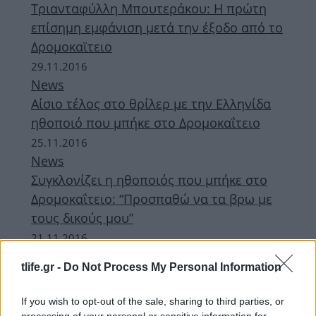
Τριανταφύλλη Μπουτεράκου: Η πρώτη
επίσημη εμφάνιση μετά την έξοδο από το
Δρομοκαϊτειο
29.11.2016
News
Αίσιο τέλος στο θρίλερ με την Ελληνίδα
ηθοποιό που μπήκε στο Δρομοκαΐτειο
25.11.2016
News
Συγκλονίζει η ηθοποιός που μπήκε στο
Δρομοκαΐτειο: “Προσπαθώ να τα βρω με
τους δικούς μου”
21.11.2016
News
tlife.gr -
Do Not Process My Personal Information
Θρίλερ με την γνωστή ηθοποιό!
Βρίσκεται ξανά στο Δρομοκαΐτειο
If you wish to opt-out of the sale, sharing to third parties, or
processing of your personal or sensitive information for