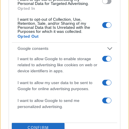
Personal Data for Targeted Advertising.
Βίκυ Σταμάτη: Βγήκε από το
Opted In
Δρομοκαΐτειο!
I want to opt-out of Collection, Use,
15.10.2015
Retention, Sale, and/or Sharing of my
Personal Data that Is Unrelated with the
News
Purposes for which it was collected.
Opted Out
Οι ανέσεις της Βίκυς Σταμάτη στο
Δρομοκαΐτειο – Έκανε βόλτες με τον Άκη
Google consents
Τσοχατζόπουλο στο βουνό
I want to allow Google to enable storage
06.04.2015
related to advertising like cookies on web or
News
device identifiers in apps.
Βίκυ Σταμάτη: Ο δικηγόρος της επιμένει
I want to allow my user data to be sent to
ότι δεν υπήρχε σχέδιο απόδρασης
Google for online advertising purposes.
04.04.2015
News
I want to allow Google to send me
personalized advertising.
Ποιος κρύβει τη Βίκυ Σταμάτη; Βίντεο
ντοκουμέντο
CONFIRM
ΔΙΑΦΗΜΙΣΗ