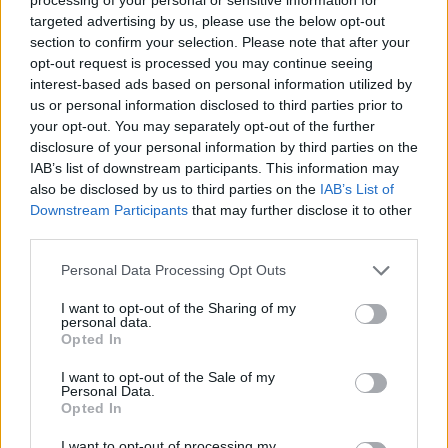
ΔΙΑΦΗΜΙΣΗ
targeted advertising by us, please use the below opt-out
section to confirm your selection. Please note that after your
opt-out request is processed you may continue seeing
interest-based ads based on personal information utilized by
us or personal information disclosed to third parties prior to
your opt-out. You may separately opt-out of the further
disclosure of your personal information by third parties on the
IAB’s list of downstream participants. This information may
also be disclosed by us to third parties on the
IAB’s List of
Downstream Participants
that may further disclose it to other
third parties.
Please note that this website/app uses one or more Google
Personal Data Processing Opt Outs
services and may gather and store information including but
News
not limited to your visit or usage behaviour. You may click to
I want to opt-out of the Sharing of my
personal data.
grant or deny consent to Google and its third-party tags to
Σπάει τη σιωπή της η ηθοποιός που
Opted In
use your data for below specified purposes in below Google
δραπέτευσε από το Δρομοκαΐτειο: “Μου
consent section.
I want to opt-out of the Sale of my
έστησαν πλεκτάνη”
Personal Data.
Opted In
01.11.2016
News
I want to opt-out of processing my