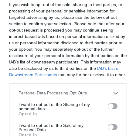
Το χαριτωμένο κοριτσάκι της
If you wish to opt-out of the sale, sharing to third parties, or
processing of your personal or sensitive information for
φωτογραφίας είναι παίκτρια του GNTM 3!
targeted advertising by us, please use the below opt-out
section to confirm your selection. Please note that after your
ΔΙΑΦΗΜΙΣΗ
opt-out request is processed you may continue seeing
interest-based ads based on personal information utilized by
us or personal information disclosed to third parties prior to
your opt-out. You may separately opt-out of the further
disclosure of your personal information by third parties on the
IAB’s list of downstream participants. This information may
also be disclosed by us to third parties on the
IAB’s List of
Downstream Participants
that may further disclose it to other
third parties.
Please note that this website/app uses one or more Google
Personal Data Processing Opt Outs
services and may gather and store information including but
not limited to your visit or usage behaviour. You may click to
I want to opt-out of the Sharing of my
personal data.
grant or deny consent to Google and its third-party tags to
Opted In
Media
,
News
use your data for below specified purposes in below Google
GNTM 3: Όλα όσα έγιναν στην πρεμιέρα –
consent section.
I want to opt-out of the Sale of my
Personal Data.
Ο κούκλος εύζωνας, το plus size μοντέλο
Opted In