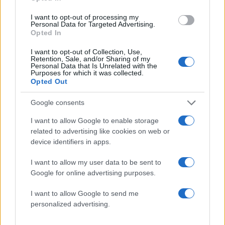
με τις γόβες και ο χαλβάς Φαρσάλων
I want to opt-out of processing my
(videos)
Personal Data for Targeted Advertising.
Opted In
08.09.2020
by
Αννα Κοντογιαννη
Media
,
News
I want to opt-out of Collection, Use,
Retention, Sale, and/or Sharing of my
Πρεμιέρα για το GNTM 3! Τα πρώτα λόγια
Personal Data that Is Unrelated with the
Purposes for which it was collected.
των κριτών – Video
Opted Out
07.09.2020
by
Αννα Κοντογιαννη
Media
,
News
Google consents
Το GNTM 3 με αγόρια και κορίτσια κάνει
I want to allow Google to enable storage
πρεμιέρα σήμερα! Όλα όσα πρέπει να
related to advertising like cookies on web or
ξέρεις – Backstage φωτογραφίες
device identifiers in apps.
07.09.2020
by
Αννα Κοντογιαννη
I want to allow my user data to be sent to
Media
,
News
Google for online advertising purposes.
GNTM 3: Η επίσημη ανακοίνωση για την
I want to allow Google to send me
πρεμιέρα του τρίτου κύκλου!
personalized advertising.
01.09.2020
Media
,
News