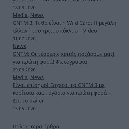
18.08.2020
Media
,
News
GNTM 3: Τι θα είναι η Wild Card; Η μεγάλη
αλλαγή του τρίτου κύκλου – Video
01.07.2020
News
GNTM: Οι τέσσερις κριτές ποζάρουν μαζί
για πρώτη φορά! Φωτογραφία
29.06.2020
Media
,
News
Είναι επίσημο! Έρχεται το GNTM 3 με
κορίτσια και… αγόρια για πρώτη φορά –
Δες το trailer
15.05.2020
Παλαιότερα άρθρα