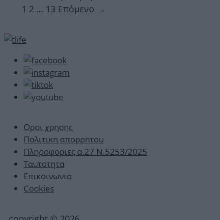
Σελίδα
Σελίδα
Σελίδα
1
2
…
13
Επόμενο
→
Οροι χρησης
Πολιτικη απορρητου
Πληροφοριες α.27 Ν.5253/2025
Ταυτοτητα
Επικοινωνια
Cookies
copyright © 2026