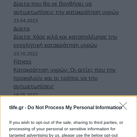
Δίαιτα που θα σε βοηθήσει να
αντιμετωπίσεις την κατακράτηση υγρών
23.04.2023
Διαιτα
Δίαιτα: Χάσε κιλά και καταπολέμησε την
ενοχλητική κατακράτηση υγρών
23.10.2022
Fitness
Κατακράτηση υγρών: Οι αιτίες που την
προκαλούν και οι τρόποι να την
αντιμετωπίσεις
19.05.2022
Διαιτα
tlife.gr -
Do Not Process My Personal Information
Δίαιτα: Αισθάνεσαι πρησμένη; Το
πρόγραμμα που θα νικήσει την
If you wish to opt-out of the sale, sharing to third parties, or
κατακράτηση υγρών και θα σε αδυνατίσει
processing of your personal or sensitive information for
targeted advertising by us, please use the below opt-out