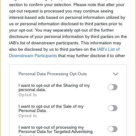
ΔΙΑΦΗΜΙΣΗ
section to confirm your selection. Please note that after your
opt-out request is processed you may continue seeing
interest-based ads based on personal information utilized by
us or personal information disclosed to third parties prior to
your opt-out. You may separately opt-out of the further
disclosure of your personal information by third parties on the
IAB’s list of downstream participants. This information may
also be disclosed by us to third parties on the
IAB’s List of
Downstream Participants
that may further disclose it to other
third parties.
Please note that this website/app uses one or more Google
Personal Data Processing Opt Outs
services and may gather and store information including but
not limited to your visit or usage behaviour. You may click to
I want to opt-out of the Sharing of my
personal data.
grant or deny consent to Google and its third-party tags to
Fitness
,
Διατροφη
Opted In
use your data for below specified purposes in below Google
Κατακράτηση υγρών; Με αυτές τις μικρές
consent section.
I want to opt-out of the Sale of my
αλλαγές, θα δεις (επιτέλους) διαφορά!
Personal Data.
Opted In
27.11.2019
by
Νικος Κοντομητρος
Fitness
,
Υγεια
I want to opt-out of processing my
Personal Data for Targeted Advertising.
Αυτοί είναι οι λόγοι που σου προκαλούν