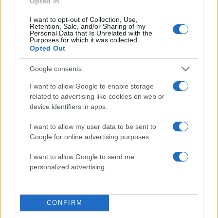
Opted In
πρήξιμο, ακόμα κι όταν προσέχεις την
I want to opt-out of Collection, Use,
διατροφή σου
Retention, Sale, and/or Sharing of my
Personal Data that Is Unrelated with the
27.06.2019
by
Ντενισα Μπαϊρακταρη
Purposes for which it was collected.
Opted Out
Fitness
,
Διατροφη
Όλα όσα πρέπει να γνωρίζεις για την
Google consents
κατακράτηση υγρών και πώς να την
I want to allow Google to enable storage
καταπολεμήσεις
related to advertising like cookies on web or
14.05.2019
by
Δημητρης Γρηγορακης
device identifiers in apps.
Fitness
I want to allow my user data to be sent to
7 tips για να ξυπνήσεις… πιο αδύνατη!
Google for online advertising purposes.
25.01.2019
by
Ιωαννα Κουρου
Fitness
I want to allow Google to send me
personalized advertising.
Φούσκωμα στην κοιλιά: Ποιες τροφές το
προκαλούν;
CONFIRM
ΔΙΑΦΗΜΙΣΗ