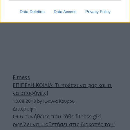
Data Deletion
Data Access
Privacy Policy
Fitness
ΕΠΙΠΕΔΗ ΚΟΙΛΙΑ: Τι πρέπει να φας και τι
να αποφύγεις!
13.08.2018
by
Ιωαννα Κουρου
Διατροφη
Οι 6 συνήθειες που κάθε fitness girl
οφείλει να υιοθετήσει στις διακοπές του!