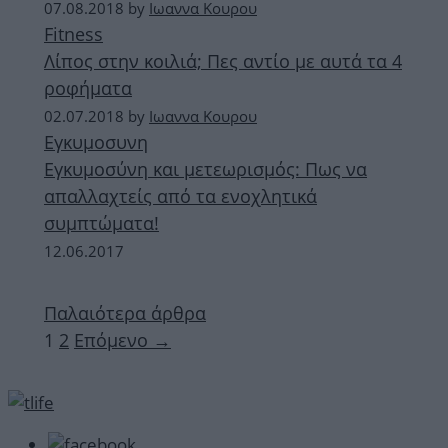
07.08.2018
by
Ιωαννα Κουρου
Fitness
Λίπος στην κοιλιά; Πες αντίο με αυτά τα 4
ροφήματα
02.07.2018
by
Ιωαννα Κουρου
Εγκυμοσυνη
Εγκυμοσύνη και μετεωρισμός: Πως να
απαλλαχτείς από τα ενοχλητικά
συμπτώματα!
12.06.2017
Παλαιότερα άρθρα
Σελίδα
Σελίδα
1
2
Επόμενο
→