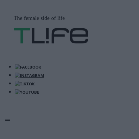
Μετάβαση
σε
The female side of life
περιεχόμενο
ΜΕΝΟΎ