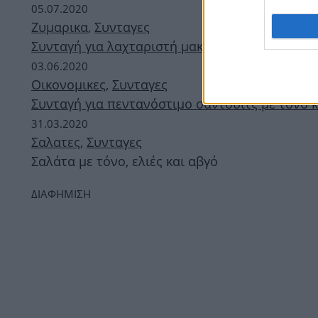
05.07.2020
Ζυμαρικα
,
Συνταγες
Συνταγή για λαχταριστή μακαρονάδα με τόνο κ
03.06.2020
Οικονομικες
,
Συνταγες
Συνταγή για πεντανόστιμο σάντουιτς με τόνο κ
31.03.2020
Σαλατες
,
Συνταγες
Σαλάτα με τόνο, ελιές και αβγό
ΔΙΑΦΗΜΙΣΗ