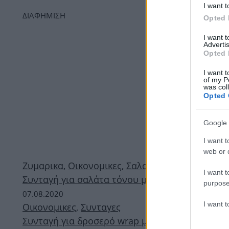
I want t
ΔΙΑΦΗΜΙΣΗ
Opted 
I want 
Advertis
Opted 
I want t
of my P
was col
Opted 
Google 
I want t
web or d
Ζυμαρικα
,
Οικονομικες
,
Σαλατες
,
Συνταγες
I want t
Συνταγή για σαλάτα τόνου με φούζιλι
purpose
07.08.2020
I want 
Οικονομικες
,
Συνταγες
Συνταγή για δροσερό wrap με τόνο