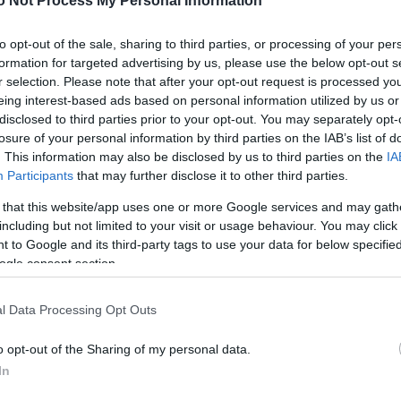
o Not Process My Personal Information
to opt-out of the sale, sharing to third parties, or processing of your per
formation for targeted advertising by us, please use the below opt-out s
r selection. Please note that after your opt-out request is processed y
eing interest-based ads based on personal information utilized by us or
disclosed to third parties prior to your opt-out. You may separately opt-
losure of your personal information by third parties on the IAB’s list of
. This information may also be disclosed by us to third parties on the
IA
η φαγητού… μαγειρεύοντας!
Participants
that may further disclose it to other third parties.
 that this website/app uses one or more Google services and may gath
including but not limited to your visit or usage behaviour. You may click 
α tricks για να τον ανακαλύψεις
 to Google and its third-party tags to use your data for below specifi
ogle consent section.
l Data Processing Opt Outs
o opt-out of the Sharing of my personal data.
In