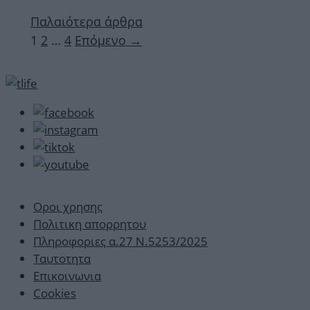
Παλαιότερα άρθρα
Σελίδα
Σελίδα
Σελίδα
1
2
…
4
Επόμενο
→
Οροι χρησης
Πολιτικη απορρητου
Πληροφοριες α.27 Ν.5253/2025
Ταυτοτητα
Επικοινωνια
Cookies