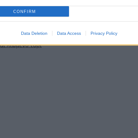
CONFIRM
αι βασιλικό
Data Deletion
Data Access
Privacy Policy
αι λιωμένο τυρί