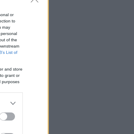
sonal or
ection to
ou may
 personal
out of the
 downstream
B’s List of
er and store
to grant or
ed purposes